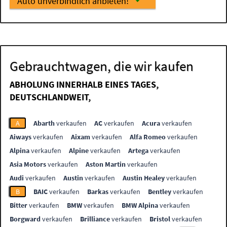
Auto unverbindlich anbieten!
Gebrauchtwagen, die wir kaufen
ABHOLUNG INNERHALB EINES TAGES,
DEUTSCHLANDWEIT,
A
Abarth
verkaufen
AC
verkaufen
Acura
verkaufen
Aiways
verkaufen
Aixam
verkaufen
Alfa Romeo
verkaufen
Alpina
verkaufen
Alpine
verkaufen
Artega
verkaufen
Asia Motors
verkaufen
Aston Martin
verkaufen
Audi
verkaufen
Austin
verkaufen
Austin Healey
verkaufen
B
BAIC
verkaufen
Barkas
verkaufen
Bentley
verkaufen
Bitter
verkaufen
BMW
verkaufen
BMW Alpina
verkaufen
Borgward
verkaufen
Brilliance
verkaufen
Bristol
verkaufen