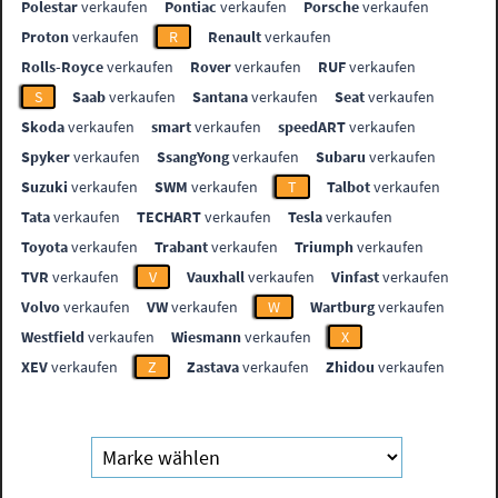
Polestar
verkaufen
Pontiac
verkaufen
Porsche
verkaufen
Proton
verkaufen
R
Renault
verkaufen
Rolls-Royce
verkaufen
Rover
verkaufen
RUF
verkaufen
S
Saab
verkaufen
Santana
verkaufen
Seat
verkaufen
Skoda
verkaufen
smart
verkaufen
speedART
verkaufen
Spyker
verkaufen
SsangYong
verkaufen
Subaru
verkaufen
Suzuki
verkaufen
SWM
verkaufen
T
Talbot
verkaufen
Tata
verkaufen
TECHART
verkaufen
Tesla
verkaufen
Toyota
verkaufen
Trabant
verkaufen
Triumph
verkaufen
TVR
verkaufen
V
Vauxhall
verkaufen
Vinfast
verkaufen
Volvo
verkaufen
VW
verkaufen
W
Wartburg
verkaufen
Westfield
verkaufen
Wiesmann
verkaufen
X
XEV
verkaufen
Z
Zastava
verkaufen
Zhidou
verkaufen