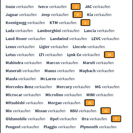
Isuzu
verkaufen
Iveco
verkaufen
J
JAC
verkaufen
Jaguar
verkaufen
Jeep
verkaufen
K
Kia
verkaufen
Koenigsegg
verkaufen
KTM
verkaufen
L
Lada
verkaufen
Lamborghini
verkaufen
Lancia
verkaufen
Land-Rover
verkaufen
Landwind
verkaufen
LEVC
verkaufen
Lexus
verkaufen
Ligier
verkaufen
Lincoln
verkaufen
Lotus
verkaufen
LTI
verkaufen
Lynk Co
verkaufen
M
Mahindra
verkaufen
Marcos
verkaufen
Maruti
verkaufen
Maserati
verkaufen
Maxus
verkaufen
Maybach
verkaufen
Mazda
verkaufen
McLaren
verkaufen
Mercedes-Benz
verkaufen
Mercury
verkaufen
MG
verkaufen
Microcar
verkaufen
Microlino
verkaufen
MINI
verkaufen
Mitsubishi
verkaufen
Morgan
verkaufen
N
Nio
verkaufen
Nissan
verkaufen
NSU
verkaufen
O
Oldsmobile
verkaufen
Opel
verkaufen
Ora
verkaufen
P
Peugeot
verkaufen
Piaggio
verkaufen
Plymouth
verkaufen