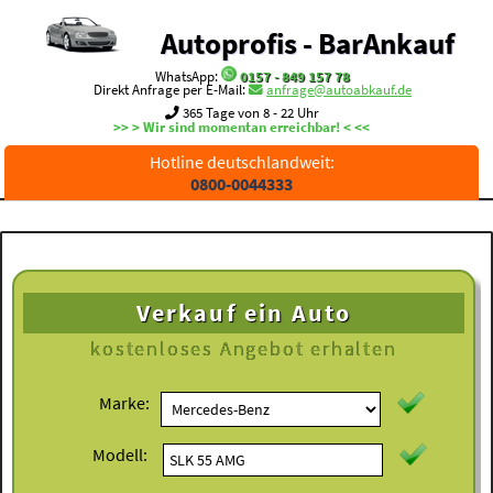
Autoprofis - BarAnkauf
WhatsApp:
0157 - 849 157 78
Direkt Anfrage per E-Mail:
anfrage@autoabkauf.de
365 Tage von 8 - 22 Uhr
>> > Wir sind momentan erreichbar! < <<
Hotline deutschlandweit:
0800-0044333
Verkauf ein Auto
kostenloses
Angebot erhalten
Marke:
Modell: