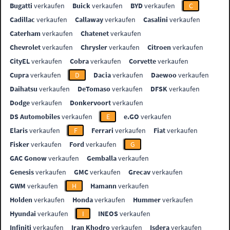
Bugatti
verkaufen
Buick
verkaufen
BYD
verkaufen
C
Cadillac
verkaufen
Callaway
verkaufen
Casalini
verkaufen
Caterham
verkaufen
Chatenet
verkaufen
Chevrolet
verkaufen
Chrysler
verkaufen
Citroen
verkaufen
CityEL
verkaufen
Cobra
verkaufen
Corvette
verkaufen
Cupra
verkaufen
D
Dacia
verkaufen
Daewoo
verkaufen
Daihatsu
verkaufen
DeTomaso
verkaufen
DFSK
verkaufen
Dodge
verkaufen
Donkervoort
verkaufen
DS Automobiles
verkaufen
E
e.GO
verkaufen
Elaris
verkaufen
F
Ferrari
verkaufen
Fiat
verkaufen
Fisker
verkaufen
Ford
verkaufen
G
GAC Gonow
verkaufen
Gemballa
verkaufen
Genesis
verkaufen
GMC
verkaufen
Grecav
verkaufen
GWM
verkaufen
H
Hamann
verkaufen
Holden
verkaufen
Honda
verkaufen
Hummer
verkaufen
Hyundai
verkaufen
I
INEOS
verkaufen
Infiniti
verkaufen
Iran Khodro
verkaufen
Isdera
verkaufen