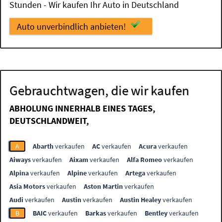
Stunden - Wir kaufen Ihr Auto in Deutschland
Auto unverbindlich anbieten!
Gebrauchtwagen, die wir kaufen
ABHOLUNG INNERHALB EINES TAGES,
DEUTSCHLANDWEIT,
A
Abarth
verkaufen
AC
verkaufen
Acura
verkaufen
Aiways
verkaufen
Aixam
verkaufen
Alfa Romeo
verkaufen
Alpina
verkaufen
Alpine
verkaufen
Artega
verkaufen
Asia Motors
verkaufen
Aston Martin
verkaufen
Audi
verkaufen
Austin
verkaufen
Austin Healey
verkaufen
B
BAIC
verkaufen
Barkas
verkaufen
Bentley
verkaufen