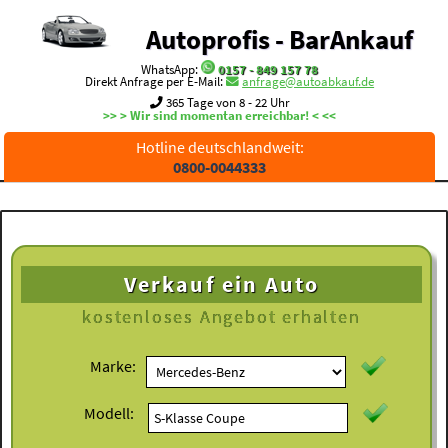
Autoprofis - BarAnkauf
WhatsApp:
0157 - 849 157 78
Direkt Anfrage per E-Mail:
anfrage@autoabkauf.de
365 Tage von 8 - 22 Uhr
>> > Wir sind momentan erreichbar! < <<
Hotline deutschlandweit:
0800-0044333
Verkauf ein Auto
kostenloses
Angebot erhalten
Marke:
Modell: