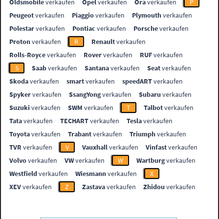
Oldsmobile
verkaufen
Opel
verkaufen
Ora
verkaufen
P
Peugeot
verkaufen
Piaggio
verkaufen
Plymouth
verkaufen
Polestar
verkaufen
Pontiac
verkaufen
Porsche
verkaufen
Proton
verkaufen
R
Renault
verkaufen
Rolls-Royce
verkaufen
Rover
verkaufen
RUF
verkaufen
S
Saab
verkaufen
Santana
verkaufen
Seat
verkaufen
Skoda
verkaufen
smart
verkaufen
speedART
verkaufen
Spyker
verkaufen
SsangYong
verkaufen
Subaru
verkaufen
Suzuki
verkaufen
SWM
verkaufen
T
Talbot
verkaufen
Tata
verkaufen
TECHART
verkaufen
Tesla
verkaufen
Toyota
verkaufen
Trabant
verkaufen
Triumph
verkaufen
TVR
verkaufen
V
Vauxhall
verkaufen
Vinfast
verkaufen
Volvo
verkaufen
VW
verkaufen
W
Wartburg
verkaufen
Westfield
verkaufen
Wiesmann
verkaufen
X
XEV
verkaufen
Z
Zastava
verkaufen
Zhidou
verkaufen