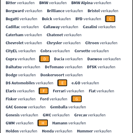
Bitter
verkaufen
BMW
verkaufen
BMW Alpina
verkaufen
Borgward
verkaufen
Brilliance
verkaufen
Bristol
verkaufen
Bugatti
verkaufen
Buick
verkaufen
BYD
verkaufen
C
Cadillac
verkaufen
Callaway
verkaufen
Casalini
verkaufen
Caterham
verkaufen
Chatenet
verkaufen
Chevrolet
verkaufen
Chrysler
verkaufen
Citroen
verkaufen
CityEL
verkaufen
Cobra
verkaufen
Corvette
verkaufen
Cupra
verkaufen
D
Dacia
verkaufen
Daewoo
verkaufen
Daihatsu
verkaufen
DeTomaso
verkaufen
DFSK
verkaufen
Dodge
verkaufen
Donkervoort
verkaufen
DS Automobiles
verkaufen
E
e.GO
verkaufen
Elaris
verkaufen
F
Ferrari
verkaufen
Fiat
verkaufen
Fisker
verkaufen
Ford
verkaufen
G
GAC Gonow
verkaufen
Gemballa
verkaufen
Genesis
verkaufen
GMC
verkaufen
Grecav
verkaufen
GWM
verkaufen
H
Hamann
verkaufen
Holden
verkaufen
Honda
verkaufen
Hummer
verkaufen