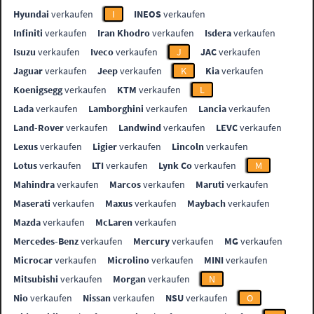
Hyundai
verkaufen
I
INEOS
verkaufen
Infiniti
verkaufen
Iran Khodro
verkaufen
Isdera
verkaufen
Isuzu
verkaufen
Iveco
verkaufen
J
JAC
verkaufen
Jaguar
verkaufen
Jeep
verkaufen
K
Kia
verkaufen
Koenigsegg
verkaufen
KTM
verkaufen
L
Lada
verkaufen
Lamborghini
verkaufen
Lancia
verkaufen
Land-Rover
verkaufen
Landwind
verkaufen
LEVC
verkaufen
Lexus
verkaufen
Ligier
verkaufen
Lincoln
verkaufen
Lotus
verkaufen
LTI
verkaufen
Lynk Co
verkaufen
M
Mahindra
verkaufen
Marcos
verkaufen
Maruti
verkaufen
Maserati
verkaufen
Maxus
verkaufen
Maybach
verkaufen
Mazda
verkaufen
McLaren
verkaufen
Mercedes-Benz
verkaufen
Mercury
verkaufen
MG
verkaufen
Microcar
verkaufen
Microlino
verkaufen
MINI
verkaufen
Mitsubishi
verkaufen
Morgan
verkaufen
N
Nio
verkaufen
Nissan
verkaufen
NSU
verkaufen
O