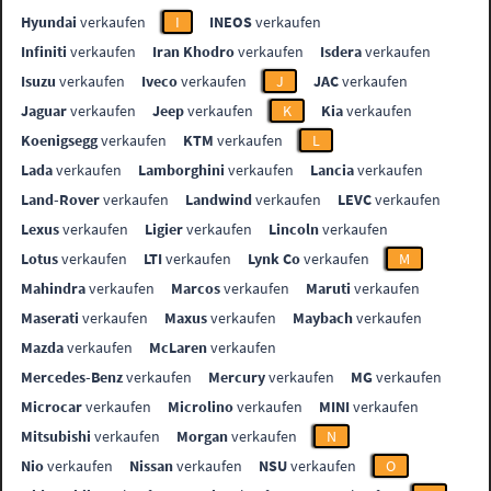
Hyundai
verkaufen
I
INEOS
verkaufen
Infiniti
verkaufen
Iran Khodro
verkaufen
Isdera
verkaufen
Isuzu
verkaufen
Iveco
verkaufen
J
JAC
verkaufen
Jaguar
verkaufen
Jeep
verkaufen
K
Kia
verkaufen
Koenigsegg
verkaufen
KTM
verkaufen
L
Lada
verkaufen
Lamborghini
verkaufen
Lancia
verkaufen
Land-Rover
verkaufen
Landwind
verkaufen
LEVC
verkaufen
Lexus
verkaufen
Ligier
verkaufen
Lincoln
verkaufen
Lotus
verkaufen
LTI
verkaufen
Lynk Co
verkaufen
M
Mahindra
verkaufen
Marcos
verkaufen
Maruti
verkaufen
Maserati
verkaufen
Maxus
verkaufen
Maybach
verkaufen
Mazda
verkaufen
McLaren
verkaufen
Mercedes-Benz
verkaufen
Mercury
verkaufen
MG
verkaufen
Microcar
verkaufen
Microlino
verkaufen
MINI
verkaufen
Mitsubishi
verkaufen
Morgan
verkaufen
N
Nio
verkaufen
Nissan
verkaufen
NSU
verkaufen
O