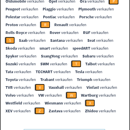
Oldsmobile
verkaufen
Opel
verkaufen
Ora
verkaufen
P
Peugeot
verkaufen
Piaggio
verkaufen
Plymouth
verkaufen
Polestar
verkaufen
Pontiac
verkaufen
Porsche
verkaufen
Proton
verkaufen
R
Renault
verkaufen
Rolls-Royce
verkaufen
Rover
verkaufen
RUF
verkaufen
S
Saab
verkaufen
Santana
verkaufen
Seat
verkaufen
Skoda
verkaufen
smart
verkaufen
speedART
verkaufen
Spyker
verkaufen
SsangYong
verkaufen
Subaru
verkaufen
Suzuki
verkaufen
SWM
verkaufen
T
Talbot
verkaufen
Tata
verkaufen
TECHART
verkaufen
Tesla
verkaufen
Toyota
verkaufen
Trabant
verkaufen
Triumph
verkaufen
TVR
verkaufen
V
Vauxhall
verkaufen
Vinfast
verkaufen
Volvo
verkaufen
VW
verkaufen
W
Wartburg
verkaufen
Westfield
verkaufen
Wiesmann
verkaufen
X
XEV
verkaufen
Z
Zastava
verkaufen
Zhidou
verkaufen