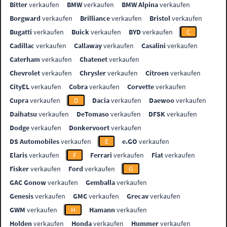
Bitter
verkaufen
BMW
verkaufen
BMW Alpina
verkaufen
Borgward
verkaufen
Brilliance
verkaufen
Bristol
verkaufen
Bugatti
verkaufen
Buick
verkaufen
BYD
verkaufen
C
Cadillac
verkaufen
Callaway
verkaufen
Casalini
verkaufen
Caterham
verkaufen
Chatenet
verkaufen
Chevrolet
verkaufen
Chrysler
verkaufen
Citroen
verkaufen
CityEL
verkaufen
Cobra
verkaufen
Corvette
verkaufen
Cupra
verkaufen
D
Dacia
verkaufen
Daewoo
verkaufen
Daihatsu
verkaufen
DeTomaso
verkaufen
DFSK
verkaufen
Dodge
verkaufen
Donkervoort
verkaufen
DS Automobiles
verkaufen
E
e.GO
verkaufen
Elaris
verkaufen
F
Ferrari
verkaufen
Fiat
verkaufen
Fisker
verkaufen
Ford
verkaufen
G
GAC Gonow
verkaufen
Gemballa
verkaufen
Genesis
verkaufen
GMC
verkaufen
Grecav
verkaufen
GWM
verkaufen
H
Hamann
verkaufen
Holden
verkaufen
Honda
verkaufen
Hummer
verkaufen