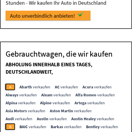
Stunden - Wir kaufen Ihr Auto in Deutschland
Auto unverbindlich anbieten!
Gebrauchtwagen, die wir kaufen
ABHOLUNG INNERHALB EINES TAGES,
DEUTSCHLANDWEIT,
A
Abarth
verkaufen
AC
verkaufen
Acura
verkaufen
Aiways
verkaufen
Aixam
verkaufen
Alfa Romeo
verkaufen
Alpina
verkaufen
Alpine
verkaufen
Artega
verkaufen
Asia Motors
verkaufen
Aston Martin
verkaufen
Audi
verkaufen
Austin
verkaufen
Austin Healey
verkaufen
B
BAIC
verkaufen
Barkas
verkaufen
Bentley
verkaufen