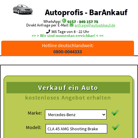
Autoprofis - BarAnkauf
WhatsApp:
0157 - 849 157 78
Direkt Anfrage per E-Mail:
anfrage@autoabkauf.de
365 Tage von 8 - 22 Uhr
>> > Wir sind momentan erreichbar! < <<
Hotline deutschlandweit:
0800-0044333
Verkauf ein Auto
kostenloses
Angebot erhalten
Marke:
Modell: