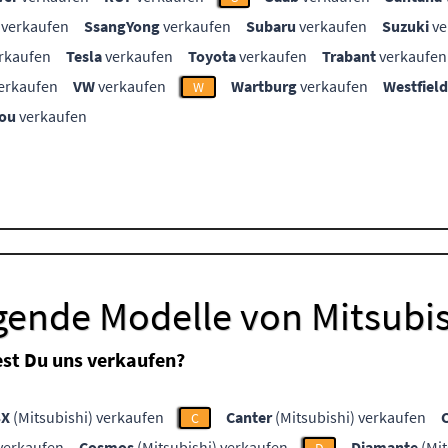
verkaufen
SsangYong
verkaufen
Subaru
verkaufen
Suzuki
ve
rkaufen
Tesla
verkaufen
Toyota
verkaufen
Trabant
verkaufen
erkaufen
VW
verkaufen
Wartburg
verkaufen
Westfield
W
ou
verkaufen
gende Modelle von Mitsubi
st Du uns verkaufen?
SX
(Mitsubishi) verkaufen
Canter
(Mitsubishi) verkaufen
C
 verkaufen
Cosmos
(Mitsubishi) verkaufen
Diamante
(Mit