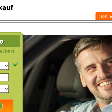
kauf
Hotlin
to
alten