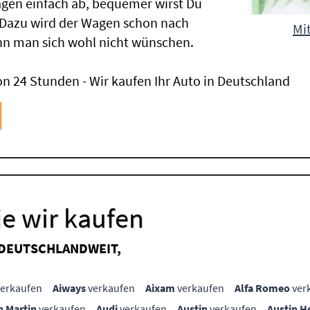
gen einfach ab, bequemer wirst Du
 Dazu wird der Wagen schon nach
Mit
nn man sich wohl nicht wünschen.
n 24 Stunden - Wir kaufen Ihr Auto in Deutschland
e wir kaufen
 DEUTSCHLANDWEIT,
erkaufen
Aiways
verkaufen
Aixam
verkaufen
Alfa Romeo
ver
n Martin
verkaufen
Audi
verkaufen
Austin
verkaufen
Austin H