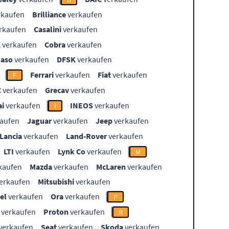
rkaufen
Brilliance
verkaufen
rkaufen
Casalini
verkaufen
L
verkaufen
Cobra
verkaufen
aso
verkaufen
DFSK
verkaufen
Ferrari
verkaufen
Fiat
verkaufen
F
C
verkaufen
Grecav
verkaufen
i
verkaufen
INEOS
verkaufen
I
aufen
Jaguar
verkaufen
Jeep
verkaufen
Lancia
verkaufen
Land-Rover
verkaufen
LTI
verkaufen
Lynk Co
verkaufen
M
kaufen
Mazda
verkaufen
McLaren
verkaufen
erkaufen
Mitsubishi
verkaufen
el
verkaufen
Ora
verkaufen
P
verkaufen
Proton
verkaufen
R
verkaufen
Seat
verkaufen
Skoda
verkaufen