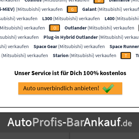
D
(i-MiEV)
(Mitsubishi) verkaufen
Galant
(Mitsubishi) verkau
G
subishi) verkaufen
L300
(Mitsubishi) verkaufen
L400
(Mitsubishi
Mitsubishi) verkaufen
Outlander
(Mitsubishi) verkaufen
O
subishi) verkaufen
Plug-in Hybrid Outlander
(Mitsubishi) verkau
shi) verkaufen
Space Gear
(Mitsubishi) verkaufen
Space Runner
n
(Mitsubishi) verkaufen
Starion
(Mitsubishi) verkaufen
T
T
Unser Service ist für Dich 100% kostenlos
Auto unverbindlich anbieten!
Auto
Profis
-
Bar
Ankauf
.de