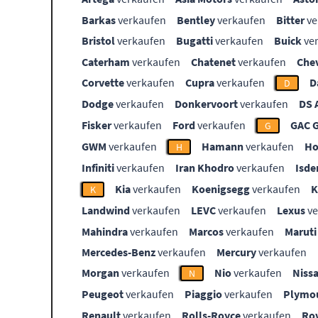
Barkas
verkaufen
Bentley
verkaufen
Bitter
ve
Bristol
verkaufen
Bugatti
verkaufen
Buick
ve
Caterham
verkaufen
Chatenet
verkaufen
Che
Corvette
verkaufen
Cupra
verkaufen
D
D
Dodge
verkaufen
Donkervoort
verkaufen
DS 
Fisker
verkaufen
Ford
verkaufen
GAC 
G
GWM
verkaufen
Hamann
verkaufen
Ho
H
Infiniti
verkaufen
Iran Khodro
verkaufen
Isde
Kia
verkaufen
Koenigsegg
verkaufen
K
Landwind
verkaufen
LEVC
verkaufen
Lexus
ve
Mahindra
verkaufen
Marcos
verkaufen
Maruti
Mercedes-Benz
verkaufen
Mercury
verkaufen
Morgan
verkaufen
Nio
verkaufen
Niss
N
Peugeot
verkaufen
Piaggio
verkaufen
Plymo
Renault
verkaufen
Rolls-Royce
verkaufen
Ro