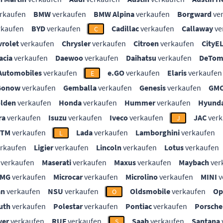
rkaufen
BMW
verkaufen
BMW Alpina
verkaufen
Borgward
ve
rkaufen
BYD
verkaufen
Cadillac
verkaufen
Callaway
ve
C
vrolet
verkaufen
Chrysler
verkaufen
Citroen
verkaufen
CityE
acia
verkaufen
Daewoo
verkaufen
Daihatsu
verkaufen
DeTom
Automobiles
verkaufen
e.GO
verkaufen
Elaris
verkaufen
E
Gonow
verkaufen
Gemballa
verkaufen
Genesis
verkaufen
GM
lden
verkaufen
Honda
verkaufen
Hummer
verkaufen
Hyunda
ra
verkaufen
Isuzu
verkaufen
Iveco
verkaufen
JAC
verk
J
KTM
verkaufen
Lada
verkaufen
Lamborghini
verkaufen
L
rkaufen
Ligier
verkaufen
Lincoln
verkaufen
Lotus
verkaufen
verkaufen
Maserati
verkaufen
Maxus
verkaufen
Maybach
ver
MG
verkaufen
Microcar
verkaufen
Microlino
verkaufen
MINI
v
an
verkaufen
NSU
verkaufen
Oldsmobile
verkaufen
Op
O
uth
verkaufen
Polestar
verkaufen
Pontiac
verkaufen
Porsche
ver
verkaufen
RUF
verkaufen
Saab
verkaufen
Santana
S