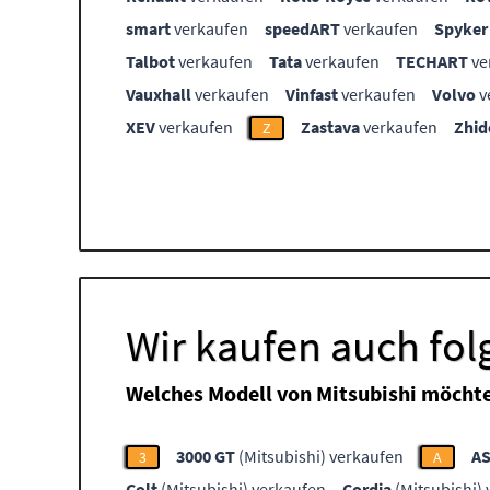
smart
verkaufen
speedART
verkaufen
Spyker
Talbot
verkaufen
Tata
verkaufen
TECHART
ve
Vauxhall
verkaufen
Vinfast
verkaufen
Volvo
v
XEV
verkaufen
Zastava
verkaufen
Zhid
Z
Wir kaufen auch fol
Welches Modell von Mitsubishi möchte
3000 GT
(Mitsubishi) verkaufen
A
3
A
Colt
(Mitsubishi) verkaufen
Cordia
(Mitsubishi)