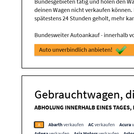
Bundesgebieten tätig und holen den Wa
deinen Wagen nicht verkaufen können.
spätestens 24 Stunden geholt, mehr ka
Bundesweiter Autoankauf - innerhalb vo
Auto unverbindlich anbieten!
Gebrauchtwagen, di
ABHOLUNG INNERHALB EINES TAGES,
Abarth
verkaufen
AC
verkaufen
Acura
v
A
Artega
verkaufen
Asia Motors
verkaufen
Asto