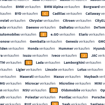
rkaufen
BMW
verkaufen
BMW Alpina
verkaufen
Borgward
ve
rkaufen
BYD
verkaufen
Cadillac
verkaufen
Callaway
ve
C
vrolet
verkaufen
Chrysler
verkaufen
Citroen
verkaufen
CityE
acia
verkaufen
Daewoo
verkaufen
Daihatsu
verkaufen
DeTom
Automobiles
verkaufen
e.GO
verkaufen
Elaris
verkaufen
E
Gonow
verkaufen
Gemballa
verkaufen
Genesis
verkaufen
GM
lden
verkaufen
Honda
verkaufen
Hummer
verkaufen
Hyunda
ra
verkaufen
Isuzu
verkaufen
Iveco
verkaufen
JAC
verk
J
KTM
verkaufen
Lada
verkaufen
Lamborghini
verkaufen
L
rkaufen
Ligier
verkaufen
Lincoln
verkaufen
Lotus
verkaufen
verkaufen
Maserati
verkaufen
Maxus
verkaufen
Maybach
ver
MG
verkaufen
Microcar
verkaufen
Microlino
verkaufen
MINI
v
an
verkaufen
NSU
verkaufen
Oldsmobile
verkaufen
Op
O
uth
verkaufen
Polestar
verkaufen
Pontiac
verkaufen
Porsche
ver
verkaufen
RUF
verkaufen
Saab
verkaufen
Santana
S