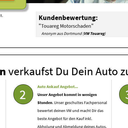
t.
Kundenbewertung:
"
"
Touareg Motorschaden
Anonym aus Dortmund (
VW Touareg
)
en
verkaufst Du Dein Auto z
Auto Ankauf Angebot...
2
Unser Angebot kommt in wenigen
Stunden
. Unser geschultes Fachpersonal
bewertet deinen VW und macht Dir das
beste Angebot für den Kauf inkl.
Abholung und Abmeldung deines Autos.