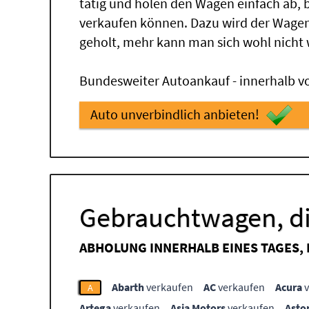
tätig und holen den Wagen einfach ab,
verkaufen können. Dazu wird der Wagen
geholt, mehr kann man sich wohl nicht
Bundesweiter Autoankauf - innerhalb vo
Auto unverbindlich anbieten!
Gebrauchtwagen, di
ABHOLUNG INNERHALB EINES TAGES,
Abarth
verkaufen
AC
verkaufen
Acura
v
A
Artega
verkaufen
Asia Motors
verkaufen
Asto