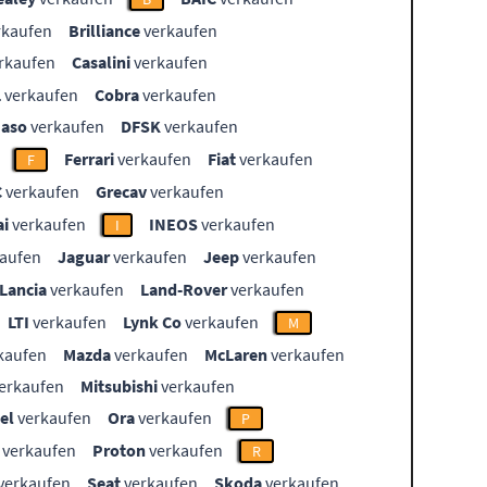
rkaufen
Brilliance
verkaufen
rkaufen
Casalini
verkaufen
L
verkaufen
Cobra
verkaufen
aso
verkaufen
DFSK
verkaufen
Ferrari
verkaufen
Fiat
verkaufen
F
C
verkaufen
Grecav
verkaufen
i
verkaufen
INEOS
verkaufen
I
aufen
Jaguar
verkaufen
Jeep
verkaufen
Lancia
verkaufen
Land-Rover
verkaufen
LTI
verkaufen
Lynk Co
verkaufen
M
kaufen
Mazda
verkaufen
McLaren
verkaufen
erkaufen
Mitsubishi
verkaufen
el
verkaufen
Ora
verkaufen
P
verkaufen
Proton
verkaufen
R
verkaufen
Seat
verkaufen
Skoda
verkaufen