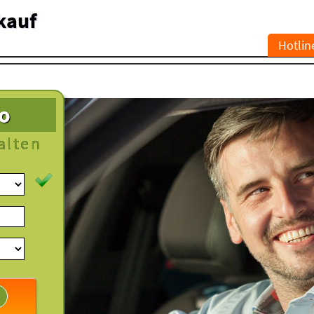
kauf
Hotlin
to
alten