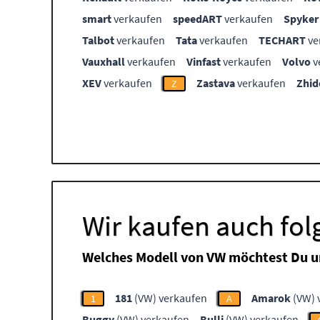
smart
verkaufen
speedART
verkaufen
Spyker
Talbot
verkaufen
Tata
verkaufen
TECHART
ve
Vauxhall
verkaufen
Vinfast
verkaufen
Volvo
v
XEV
verkaufen
Zastava
verkaufen
Zhid
Z
Wir kaufen auch fo
Welches Modell von VW möchtest Du u
181
(VW) verkaufen
Amarok
(VW) 
1
A
Buggy
(VW) verkaufen
Bulli
(VW) verkaufen