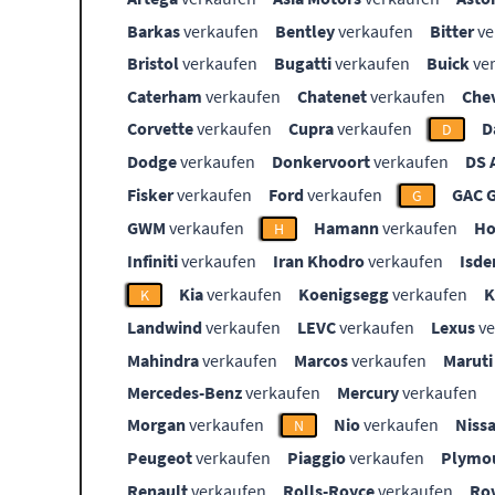
Barkas
verkaufen
Bentley
verkaufen
Bitter
ve
Bristol
verkaufen
Bugatti
verkaufen
Buick
ve
Caterham
verkaufen
Chatenet
verkaufen
Che
Corvette
verkaufen
Cupra
verkaufen
D
D
Dodge
verkaufen
Donkervoort
verkaufen
DS 
Fisker
verkaufen
Ford
verkaufen
GAC 
G
GWM
verkaufen
Hamann
verkaufen
Ho
H
Infiniti
verkaufen
Iran Khodro
verkaufen
Isde
Kia
verkaufen
Koenigsegg
verkaufen
K
Landwind
verkaufen
LEVC
verkaufen
Lexus
ve
Mahindra
verkaufen
Marcos
verkaufen
Maruti
Mercedes-Benz
verkaufen
Mercury
verkaufen
Morgan
verkaufen
Nio
verkaufen
Niss
N
Peugeot
verkaufen
Piaggio
verkaufen
Plymo
Renault
verkaufen
Rolls-Royce
verkaufen
Ro