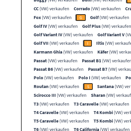
CC
(VW) verkaufen
Corrado
(VW) verkaufen
Cr
Fox
(VW) verkaufen
Golf
(VW) verkaufen
G
Golf IV
(VW) verkaufen
Golf Plus
(VW) verkaufe
Golf Variant IV
(VW) verkaufen
Golf Variant V
(V
Golf VII
(VW) verkaufen
Iltis
(VW) verkauf
I
Karmann Ghia
(VW) verkaufen
Käfer
(VW) verka
Passat
(VW) verkaufen
Passat B1
(VW) verkaufe
Passat B6
(VW) verkaufen
Passat B7
(VW) verka
Polo
(VW) verkaufen
Polo I
(VW) verkaufen
Po
Routan
(VW) verkaufen
Santana
(VW) ve
S
Scirocco III
(VW) verkaufen
Sharan
(VW) verkau
T3
(VW) verkaufen
T3 Caravelle
(VW) verkaufen
T4 Caravelle
(VW) verkaufen
T4 Kombi
(VW) ver
T5 Caravelle
(VW) verkaufen
T5 Kombi
(VW) ver
T6
(VW) verkaufen
T6 California
(VW) verkaufen