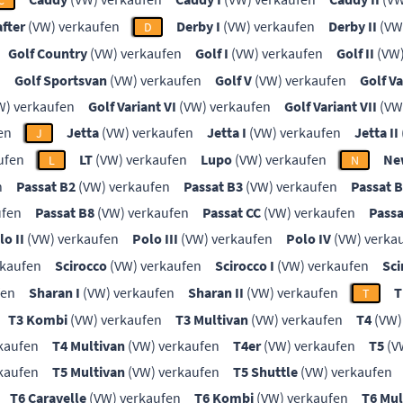
C
after
(VW) verkaufen
Derby I
(VW) verkaufen
Derby II
(VW
D
Golf Country
(VW) verkaufen
Golf I
(VW) verkaufen
Golf II
(VW)
n
Golf Sportsvan
(VW) verkaufen
Golf V
(VW) verkaufen
Golf Va
W) verkaufen
Golf Variant VI
(VW) verkaufen
Golf Variant VII
(VW
en
Jetta
(VW) verkaufen
Jetta I
(VW) verkaufen
Jetta II
J
ufen
LT
(VW) verkaufen
Lupo
(VW) verkaufen
Ne
L
N
n
Passat B2
(VW) verkaufen
Passat B3
(VW) verkaufen
Passat 
ufen
Passat B8
(VW) verkaufen
Passat CC
(VW) verkaufen
Passa
lo II
(VW) verkaufen
Polo III
(VW) verkaufen
Polo IV
(VW) verka
rkaufen
Scirocco
(VW) verkaufen
Scirocco I
(VW) verkaufen
Sci
fen
Sharan I
(VW) verkaufen
Sharan II
(VW) verkaufen
T
T
T3 Kombi
(VW) verkaufen
T3 Multivan
(VW) verkaufen
T4
(VW)
kaufen
T4 Multivan
(VW) verkaufen
T4er
(VW) verkaufen
T5
(V
kaufen
T5 Multivan
(VW) verkaufen
T5 Shuttle
(VW) verkaufen
T6 Caravelle
(VW) verkaufen
T6 Kombi
(VW) verkaufen
T6 Mul