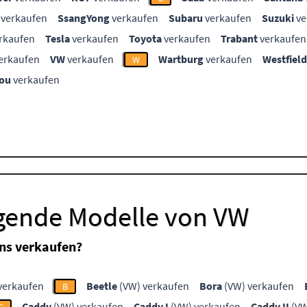
verkaufen
SsangYong
verkaufen
Subaru
verkaufen
Suzuki
ve
rkaufen
Tesla
verkaufen
Toyota
verkaufen
Trabant
verkaufen
erkaufen
VW
verkaufen
Wartburg
verkaufen
Westfield
W
ou
verkaufen
lgende Modelle von VW
ns verkaufen?
verkaufen
Beetle
(VW) verkaufen
Bora
(VW) verkaufen
B
Caddy
(VW) verkaufen
Caddy I
(VW) verkaufen
Caddy II
(VW