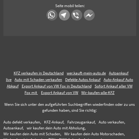
Seite mobil teilen:
KFZ verkaufen in Deutschland
wer.kauft-mein-auto.de
Autoankauf
live
Auto mit Schaden verkaufen
Defekte Autos Ankauf
Auto-Ankauf Auto
Abkauf
Export Ankauf von VW Fox in Deutschland
Sofort Ankauf aller VW
Fox mit
Export Ankauf von VW
Wir-kaufen-alle-KFZ
Wenn Sie sich unter den aufgeführten Suchbegriffen wiederfinden oder zu uns
gefunden haben, sind Sie richtig:
Auto defekt verkaufen,
KFZ-Ankauf,
Fahrzeugankauf,
Auto verkaufen,
Autoankauf,
wir kaufen dein Auto mit Abholung,
Wir kaufen dein Auto mit Schaden,
Wir kaufen dein Auto Motorschaden,