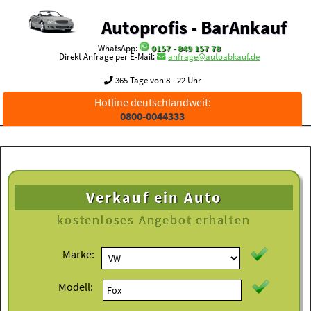
Autoprofis - BarAnkauf
WhatsApp:
0157 - 849 157 78
Direkt Anfrage per E-Mail:
anfrage@autoabkauf.de
365 Tage von 8 - 22 Uhr
Hotline deutschlandweit:
0800-0044333
Verkauf ein Auto
kostenloses
Angebot erhalten
Marke:
Modell: