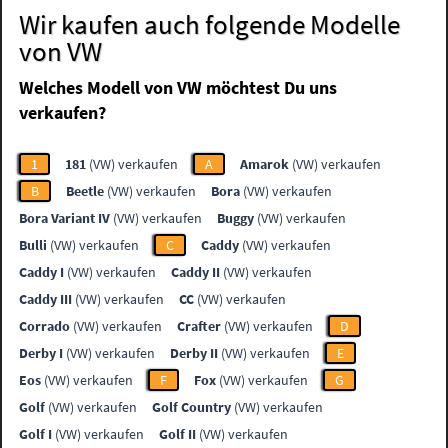
Wir kaufen auch folgende Modelle
von VW
Welches Modell von VW möchtest Du uns
verkaufen?
1
181
(VW) verkaufen
A
Amarok
(VW) verkaufen
B
Beetle
(VW) verkaufen
Bora
(VW) verkaufen
Bora Variant IV
(VW) verkaufen
Buggy
(VW) verkaufen
Bulli
(VW) verkaufen
C
Caddy
(VW) verkaufen
Caddy I
(VW) verkaufen
Caddy II
(VW) verkaufen
Caddy III
(VW) verkaufen
CC
(VW) verkaufen
Corrado
(VW) verkaufen
Crafter
(VW) verkaufen
D
Derby I
(VW) verkaufen
Derby II
(VW) verkaufen
E
Eos
(VW) verkaufen
F
Fox
(VW) verkaufen
G
Golf
(VW) verkaufen
Golf Country
(VW) verkaufen
Golf I
(VW) verkaufen
Golf II
(VW) verkaufen