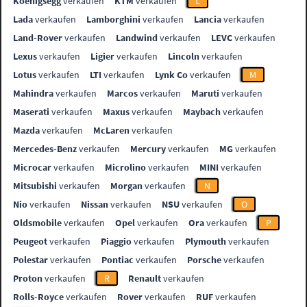
Koenigsegg
verkaufen
KTM
verkaufen
L
Lada
verkaufen
Lamborghini
verkaufen
Lancia
verkaufen
Land-Rover
verkaufen
Landwind
verkaufen
LEVC
verkaufen
Lexus
verkaufen
Ligier
verkaufen
Lincoln
verkaufen
Lotus
verkaufen
LTI
verkaufen
Lynk Co
verkaufen
M
Mahindra
verkaufen
Marcos
verkaufen
Maruti
verkaufen
Maserati
verkaufen
Maxus
verkaufen
Maybach
verkaufen
Mazda
verkaufen
McLaren
verkaufen
Mercedes-Benz
verkaufen
Mercury
verkaufen
MG
verkaufen
Microcar
verkaufen
Microlino
verkaufen
MINI
verkaufen
Mitsubishi
verkaufen
Morgan
verkaufen
N
Nio
verkaufen
Nissan
verkaufen
NSU
verkaufen
O
Oldsmobile
verkaufen
Opel
verkaufen
Ora
verkaufen
P
Peugeot
verkaufen
Piaggio
verkaufen
Plymouth
verkaufen
Polestar
verkaufen
Pontiac
verkaufen
Porsche
verkaufen
Proton
verkaufen
R
Renault
verkaufen
Rolls-Royce
verkaufen
Rover
verkaufen
RUF
verkaufen