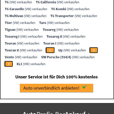
T6
(VW) verkaufen
T6 California
(VW) verkaufen
T6 Caravelle
(VW) verkaufen
T6 Kombi
(VW) verkaufen
T6 Multivan
(VW) verkaufen
T6 Transporter
(VW) verkaufen
T6er
(VW) verkaufen
Taro
(VW) verkaufen
Tiguan
(VW) verkaufen
Touareg
(VW) verkaufen
Touareg I
(VW) verkaufen
Touareg II
(VW) verkaufen
Touran
(VW) verkaufen
Touran I
(VW) verkaufen
Touran II
(VW) verkaufen
U
Up
(VW) verkaufen
V
Vento
(VW) verkaufen
VW Porsche (914/4)
(VW) verkaufen
X
XL1
(VW) verkaufen
Unser Service ist für Dich 100% kostenlos
Auto unverbindlich anbieten!
Auto
Profis
-
Bar
Ankauf