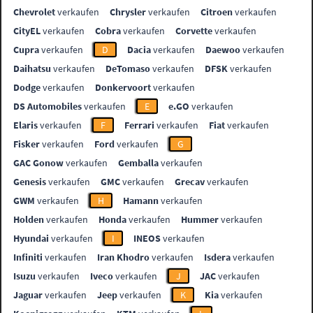
Chevrolet
verkaufen
Chrysler
verkaufen
Citroen
verkaufen
CityEL
verkaufen
Cobra
verkaufen
Corvette
verkaufen
Cupra
verkaufen
D
Dacia
verkaufen
Daewoo
verkaufen
Daihatsu
verkaufen
DeTomaso
verkaufen
DFSK
verkaufen
Dodge
verkaufen
Donkervoort
verkaufen
DS Automobiles
verkaufen
E
e.GO
verkaufen
Elaris
verkaufen
F
Ferrari
verkaufen
Fiat
verkaufen
Fisker
verkaufen
Ford
verkaufen
G
GAC Gonow
verkaufen
Gemballa
verkaufen
Genesis
verkaufen
GMC
verkaufen
Grecav
verkaufen
GWM
verkaufen
H
Hamann
verkaufen
Holden
verkaufen
Honda
verkaufen
Hummer
verkaufen
Hyundai
verkaufen
I
INEOS
verkaufen
Infiniti
verkaufen
Iran Khodro
verkaufen
Isdera
verkaufen
Isuzu
verkaufen
Iveco
verkaufen
J
JAC
verkaufen
Jaguar
verkaufen
Jeep
verkaufen
K
Kia
verkaufen