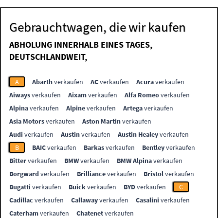
Gebrauchtwagen, die wir kaufen
ABHOLUNG INNERHALB EINES TAGES,
DEUTSCHLANDWEIT,
A
Abarth
verkaufen
AC
verkaufen
Acura
verkaufen
Aiways
verkaufen
Aixam
verkaufen
Alfa Romeo
verkaufen
Alpina
verkaufen
Alpine
verkaufen
Artega
verkaufen
Asia Motors
verkaufen
Aston Martin
verkaufen
Audi
verkaufen
Austin
verkaufen
Austin Healey
verkaufen
B
BAIC
verkaufen
Barkas
verkaufen
Bentley
verkaufen
Bitter
verkaufen
BMW
verkaufen
BMW Alpina
verkaufen
Borgward
verkaufen
Brilliance
verkaufen
Bristol
verkaufen
Bugatti
verkaufen
Buick
verkaufen
BYD
verkaufen
C
Cadillac
verkaufen
Callaway
verkaufen
Casalini
verkaufen
Caterham
verkaufen
Chatenet
verkaufen