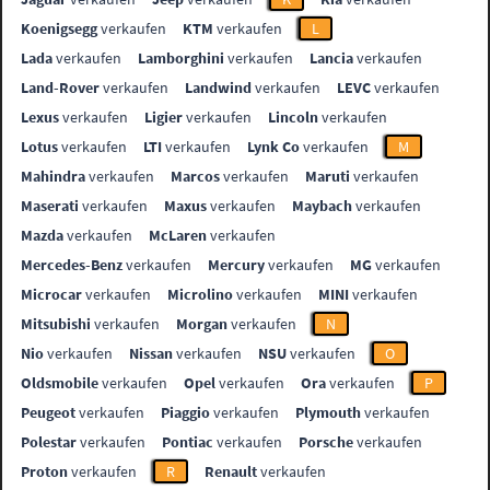
Koenigsegg
verkaufen
KTM
verkaufen
L
Lada
verkaufen
Lamborghini
verkaufen
Lancia
verkaufen
Land-Rover
verkaufen
Landwind
verkaufen
LEVC
verkaufen
Lexus
verkaufen
Ligier
verkaufen
Lincoln
verkaufen
Lotus
verkaufen
LTI
verkaufen
Lynk Co
verkaufen
M
Mahindra
verkaufen
Marcos
verkaufen
Maruti
verkaufen
Maserati
verkaufen
Maxus
verkaufen
Maybach
verkaufen
Mazda
verkaufen
McLaren
verkaufen
Mercedes-Benz
verkaufen
Mercury
verkaufen
MG
verkaufen
Microcar
verkaufen
Microlino
verkaufen
MINI
verkaufen
Mitsubishi
verkaufen
Morgan
verkaufen
N
Nio
verkaufen
Nissan
verkaufen
NSU
verkaufen
O
Oldsmobile
verkaufen
Opel
verkaufen
Ora
verkaufen
P
Peugeot
verkaufen
Piaggio
verkaufen
Plymouth
verkaufen
Polestar
verkaufen
Pontiac
verkaufen
Porsche
verkaufen
Proton
verkaufen
R
Renault
verkaufen