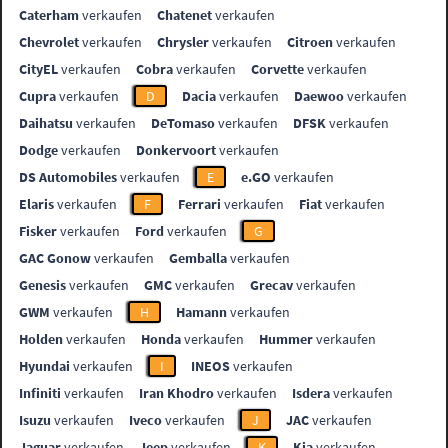
Caterham
verkaufen
Chatenet
verkaufen
Chevrolet
verkaufen
Chrysler
verkaufen
Citroen
verkaufen
CityEL
verkaufen
Cobra
verkaufen
Corvette
verkaufen
Cupra
verkaufen
D
Dacia
verkaufen
Daewoo
verkaufen
Daihatsu
verkaufen
DeTomaso
verkaufen
DFSK
verkaufen
Dodge
verkaufen
Donkervoort
verkaufen
DS Automobiles
verkaufen
E
e.GO
verkaufen
Elaris
verkaufen
F
Ferrari
verkaufen
Fiat
verkaufen
Fisker
verkaufen
Ford
verkaufen
G
GAC Gonow
verkaufen
Gemballa
verkaufen
Genesis
verkaufen
GMC
verkaufen
Grecav
verkaufen
GWM
verkaufen
H
Hamann
verkaufen
Holden
verkaufen
Honda
verkaufen
Hummer
verkaufen
Hyundai
verkaufen
I
INEOS
verkaufen
Infiniti
verkaufen
Iran Khodro
verkaufen
Isdera
verkaufen
Isuzu
verkaufen
Iveco
verkaufen
J
JAC
verkaufen
Jaguar
verkaufen
Jeep
verkaufen
K
Kia
verkaufen