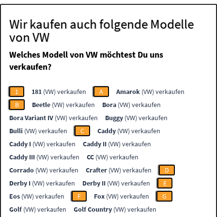
Wir kaufen auch folgende Modelle
von VW
Welches Modell von VW möchtest Du uns
verkaufen?
1
181
(VW) verkaufen
A
Amarok
(VW) verkaufen
B
Beetle
(VW) verkaufen
Bora
(VW) verkaufen
Bora Variant IV
(VW) verkaufen
Buggy
(VW) verkaufen
Bulli
(VW) verkaufen
C
Caddy
(VW) verkaufen
Caddy I
(VW) verkaufen
Caddy II
(VW) verkaufen
Caddy III
(VW) verkaufen
CC
(VW) verkaufen
Corrado
(VW) verkaufen
Crafter
(VW) verkaufen
D
Derby I
(VW) verkaufen
Derby II
(VW) verkaufen
E
Eos
(VW) verkaufen
F
Fox
(VW) verkaufen
G
Golf
(VW) verkaufen
Golf Country
(VW) verkaufen