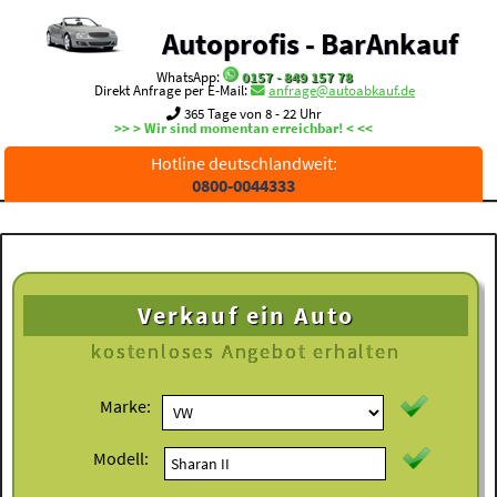
Autoprofis - BarAnkauf
WhatsApp:
0157 - 849 157 78
Direkt Anfrage per E-Mail:
anfrage@autoabkauf.de
365 Tage von 8 - 22 Uhr
>> > Wir sind momentan erreichbar! < <<
Hotline deutschlandweit:
0800-0044333
Verkauf ein Auto
kostenloses
Angebot erhalten
Marke:
Modell: