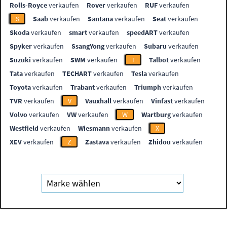
Rolls-Royce
verkaufen
Rover
verkaufen
RUF
verkaufen
S
Saab
verkaufen
Santana
verkaufen
Seat
verkaufen
Skoda
verkaufen
smart
verkaufen
speedART
verkaufen
Spyker
verkaufen
SsangYong
verkaufen
Subaru
verkaufen
Suzuki
verkaufen
SWM
verkaufen
T
Talbot
verkaufen
Tata
verkaufen
TECHART
verkaufen
Tesla
verkaufen
Toyota
verkaufen
Trabant
verkaufen
Triumph
verkaufen
TVR
verkaufen
V
Vauxhall
verkaufen
Vinfast
verkaufen
Volvo
verkaufen
VW
verkaufen
W
Wartburg
verkaufen
Westfield
verkaufen
Wiesmann
verkaufen
X
XEV
verkaufen
Z
Zastava
verkaufen
Zhidou
verkaufen