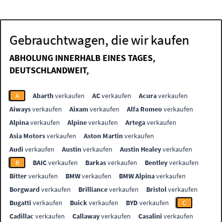
Gebrauchtwagen, die wir kaufen
ABHOLUNG INNERHALB EINES TAGES,
DEUTSCHLANDWEIT,
A
Abarth
verkaufen
AC
verkaufen
Acura
verkaufen
Aiways
verkaufen
Aixam
verkaufen
Alfa Romeo
verkaufen
Alpina
verkaufen
Alpine
verkaufen
Artega
verkaufen
Asia Motors
verkaufen
Aston Martin
verkaufen
Audi
verkaufen
Austin
verkaufen
Austin Healey
verkaufen
B
BAIC
verkaufen
Barkas
verkaufen
Bentley
verkaufen
Bitter
verkaufen
BMW
verkaufen
BMW Alpina
verkaufen
Borgward
verkaufen
Brilliance
verkaufen
Bristol
verkaufen
Bugatti
verkaufen
Buick
verkaufen
BYD
verkaufen
C
Cadillac
verkaufen
Callaway
verkaufen
Casalini
verkaufen