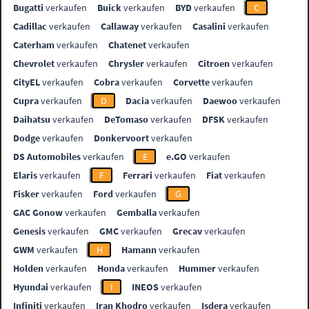
Bugatti
verkaufen
Buick
verkaufen
BYD
verkaufen
C
Cadillac
verkaufen
Callaway
verkaufen
Casalini
verkaufen
Caterham
verkaufen
Chatenet
verkaufen
Chevrolet
verkaufen
Chrysler
verkaufen
Citroen
verkaufen
CityEL
verkaufen
Cobra
verkaufen
Corvette
verkaufen
Cupra
verkaufen
D
Dacia
verkaufen
Daewoo
verkaufen
Daihatsu
verkaufen
DeTomaso
verkaufen
DFSK
verkaufen
Dodge
verkaufen
Donkervoort
verkaufen
DS Automobiles
verkaufen
E
e.GO
verkaufen
Elaris
verkaufen
F
Ferrari
verkaufen
Fiat
verkaufen
Fisker
verkaufen
Ford
verkaufen
G
GAC Gonow
verkaufen
Gemballa
verkaufen
Genesis
verkaufen
GMC
verkaufen
Grecav
verkaufen
GWM
verkaufen
H
Hamann
verkaufen
Holden
verkaufen
Honda
verkaufen
Hummer
verkaufen
Hyundai
verkaufen
I
INEOS
verkaufen
Infiniti
verkaufen
Iran Khodro
verkaufen
Isdera
verkaufen