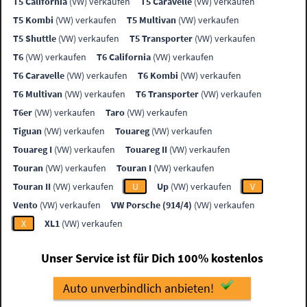
T5 California
(VW) verkaufen
T5 Caravelle
(VW) verkaufen
T5 Kombi
(VW) verkaufen
T5 Multivan
(VW) verkaufen
T5 Shuttle
(VW) verkaufen
T5 Transporter
(VW) verkaufen
T6
(VW) verkaufen
T6 California
(VW) verkaufen
T6 Caravelle
(VW) verkaufen
T6 Kombi
(VW) verkaufen
T6 Multivan
(VW) verkaufen
T6 Transporter
(VW) verkaufen
T6er
(VW) verkaufen
Taro
(VW) verkaufen
Tiguan
(VW) verkaufen
Touareg
(VW) verkaufen
Touareg I
(VW) verkaufen
Touareg II
(VW) verkaufen
Touran
(VW) verkaufen
Touran I
(VW) verkaufen
Touran II
(VW) verkaufen
U
Up
(VW) verkaufen
V
Vento
(VW) verkaufen
VW Porsche (914/4)
(VW) verkaufen
X
XL1
(VW) verkaufen
Unser Service ist für Dich 100% kostenlos
Auto unverbindlich anbieten!