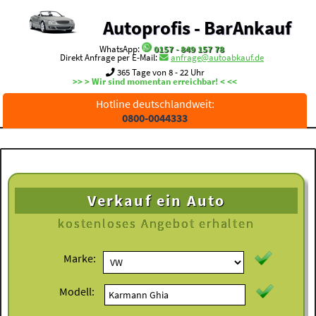
Autoprofis - BarAnkauf
WhatsApp:
0157 - 849 157 78
Direkt Anfrage per E-Mail:
anfrage@autoabkauf.de
365 Tage von 8 - 22 Uhr
>> > Wir sind momentan erreichbar! < <<
Hotline deutschlandweit:
0800-0044333
Verkauf ein Auto
kostenloses
Angebot erhalten
Marke:
Modell: