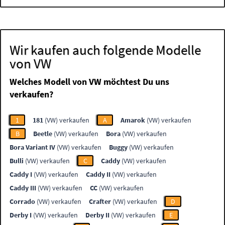
Wir kaufen auch folgende Modelle
von VW
Welches Modell von VW möchtest Du uns
verkaufen?
1
181
(VW) verkaufen
A
Amarok
(VW) verkaufen
B
Beetle
(VW) verkaufen
Bora
(VW) verkaufen
Bora Variant IV
(VW) verkaufen
Buggy
(VW) verkaufen
Bulli
(VW) verkaufen
C
Caddy
(VW) verkaufen
Caddy I
(VW) verkaufen
Caddy II
(VW) verkaufen
Caddy III
(VW) verkaufen
CC
(VW) verkaufen
Corrado
(VW) verkaufen
Crafter
(VW) verkaufen
D
Derby I
(VW) verkaufen
Derby II
(VW) verkaufen
E