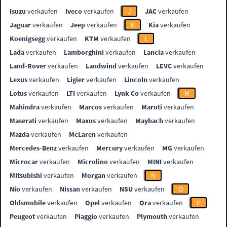
Isuzu
verkaufen
Iveco
verkaufen
J
JAC
verkaufen
Jaguar
verkaufen
Jeep
verkaufen
K
Kia
verkaufen
Koenigsegg
verkaufen
KTM
verkaufen
L
Lada
verkaufen
Lamborghini
verkaufen
Lancia
verkaufen
Land-Rover
verkaufen
Landwind
verkaufen
LEVC
verkaufen
Lexus
verkaufen
Ligier
verkaufen
Lincoln
verkaufen
Lotus
verkaufen
LTI
verkaufen
Lynk Co
verkaufen
M
Mahindra
verkaufen
Marcos
verkaufen
Maruti
verkaufen
Maserati
verkaufen
Maxus
verkaufen
Maybach
verkaufen
Mazda
verkaufen
McLaren
verkaufen
Mercedes-Benz
verkaufen
Mercury
verkaufen
MG
verkaufen
Microcar
verkaufen
Microlino
verkaufen
MINI
verkaufen
Mitsubishi
verkaufen
Morgan
verkaufen
N
Nio
verkaufen
Nissan
verkaufen
NSU
verkaufen
O
Oldsmobile
verkaufen
Opel
verkaufen
Ora
verkaufen
P
Peugeot
verkaufen
Piaggio
verkaufen
Plymouth
verkaufen