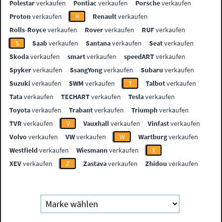
Polestar
verkaufen
Pontiac
verkaufen
Porsche
verkaufen
Proton
verkaufen
R
Renault
verkaufen
Rolls-Royce
verkaufen
Rover
verkaufen
RUF
verkaufen
S
Saab
verkaufen
Santana
verkaufen
Seat
verkaufen
Skoda
verkaufen
smart
verkaufen
speedART
verkaufen
Spyker
verkaufen
SsangYong
verkaufen
Subaru
verkaufen
Suzuki
verkaufen
SWM
verkaufen
T
Talbot
verkaufen
Tata
verkaufen
TECHART
verkaufen
Tesla
verkaufen
Toyota
verkaufen
Trabant
verkaufen
Triumph
verkaufen
TVR
verkaufen
V
Vauxhall
verkaufen
Vinfast
verkaufen
Volvo
verkaufen
VW
verkaufen
W
Wartburg
verkaufen
Westfield
verkaufen
Wiesmann
verkaufen
X
XEV
verkaufen
Z
Zastava
verkaufen
Zhidou
verkaufen