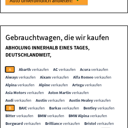
Auto unverbindlich anbieten!
Gebrauchtwagen, die wir kaufen
ABHOLUNG INNERHALB EINES TAGES,
DEUTSCHLANDWEIT,
A
Abarth
verkaufen
AC
verkaufen
Acura
verkaufen
Aiways
verkaufen
Aixam
verkaufen
Alfa Romeo
verkaufen
Alpina
verkaufen
Alpine
verkaufen
Artega
verkaufen
Asia Motors
verkaufen
Aston Martin
verkaufen
Audi
verkaufen
Austin
verkaufen
Austin Healey
verkaufen
B
BAIC
verkaufen
Barkas
verkaufen
Bentley
verkaufen
Bitter
verkaufen
BMW
verkaufen
BMW Alpina
verkaufen
Borgward
verkaufen
Brilliance
verkaufen
Bristol
verkaufen