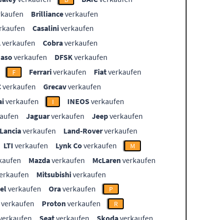
rkaufen
Brilliance
verkaufen
rkaufen
Casalini
verkaufen
L
verkaufen
Cobra
verkaufen
aso
verkaufen
DFSK
verkaufen
Ferrari
verkaufen
Fiat
verkaufen
F
C
verkaufen
Grecav
verkaufen
i
verkaufen
INEOS
verkaufen
I
aufen
Jaguar
verkaufen
Jeep
verkaufen
Lancia
verkaufen
Land-Rover
verkaufen
LTI
verkaufen
Lynk Co
verkaufen
M
kaufen
Mazda
verkaufen
McLaren
verkaufen
erkaufen
Mitsubishi
verkaufen
el
verkaufen
Ora
verkaufen
P
verkaufen
Proton
verkaufen
R
verkaufen
Seat
verkaufen
Skoda
verkaufen