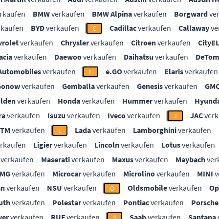
rkaufen
BMW
verkaufen
BMW Alpina
verkaufen
Borgward
ve
rkaufen
BYD
verkaufen
Cadillac
verkaufen
Callaway
ve
C
vrolet
verkaufen
Chrysler
verkaufen
Citroen
verkaufen
CityE
acia
verkaufen
Daewoo
verkaufen
Daihatsu
verkaufen
DeTom
Automobiles
verkaufen
e.GO
verkaufen
Elaris
verkaufen
E
Gonow
verkaufen
Gemballa
verkaufen
Genesis
verkaufen
GM
lden
verkaufen
Honda
verkaufen
Hummer
verkaufen
Hyunda
ra
verkaufen
Isuzu
verkaufen
Iveco
verkaufen
JAC
verk
J
KTM
verkaufen
Lada
verkaufen
Lamborghini
verkaufen
L
rkaufen
Ligier
verkaufen
Lincoln
verkaufen
Lotus
verkaufen
verkaufen
Maserati
verkaufen
Maxus
verkaufen
Maybach
ver
MG
verkaufen
Microcar
verkaufen
Microlino
verkaufen
MINI
v
an
verkaufen
NSU
verkaufen
Oldsmobile
verkaufen
Op
O
uth
verkaufen
Polestar
verkaufen
Pontiac
verkaufen
Porsche
ver
verkaufen
RUF
verkaufen
Saab
verkaufen
Santana
S