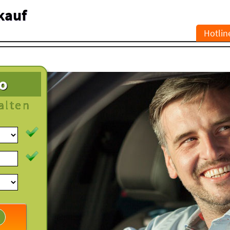
kauf
Hotlin
to
alten