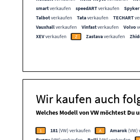
smart
verkaufen
speedART
verkaufen
Spyker
Talbot
verkaufen
Tata
verkaufen
TECHART
ve
Vauxhall
verkaufen
Vinfast
verkaufen
Volvo
v
XEV
verkaufen
Zastava
verkaufen
Zhid
Z
Wir kaufen auch fo
Welches Modell von VW möchtest Du u
181
(VW) verkaufen
Amarok
(VW) 
1
A
Buggy
(VW) verkaufen
Bulli
(VW) verkaufen