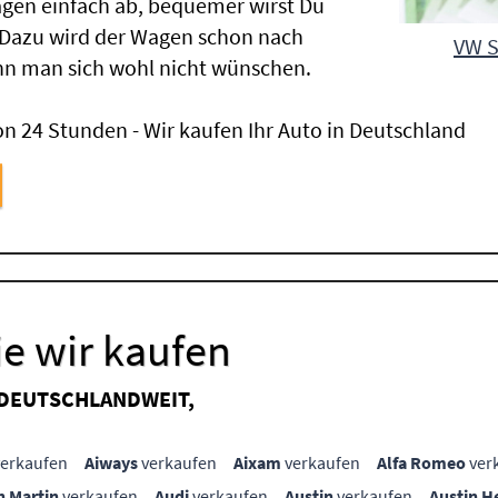
gen einfach ab, bequemer wirst Du
 Dazu wird der Wagen schon nach
VW S
nn man sich wohl nicht wünschen.
n 24 Stunden - Wir kaufen Ihr Auto in Deutschland
e wir kaufen
 DEUTSCHLANDWEIT,
erkaufen
Aiways
verkaufen
Aixam
verkaufen
Alfa Romeo
ver
n Martin
verkaufen
Audi
verkaufen
Austin
verkaufen
Austin H