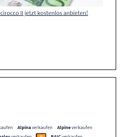
cirocco II jetzt kostenlos anbieten!
kaufen
Alpina
verkaufen
Alpine
verkaufen
ealey
verkaufen
BAIC
verkaufen
B