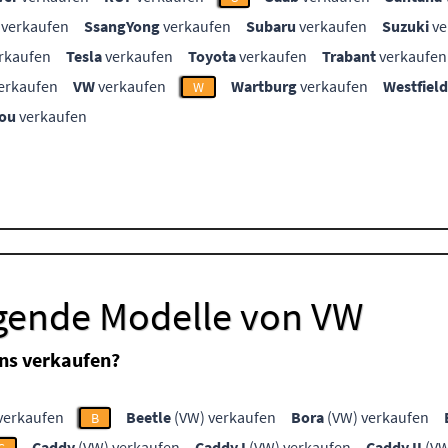
verkaufen
SsangYong
verkaufen
Subaru
verkaufen
Suzuki
ve
rkaufen
Tesla
verkaufen
Toyota
verkaufen
Trabant
verkaufen
erkaufen
VW
verkaufen
Wartburg
verkaufen
Westfield
W
ou
verkaufen
lgende Modelle von VW
ns verkaufen?
verkaufen
Beetle
(VW) verkaufen
Bora
(VW) verkaufen
B
Caddy
(VW) verkaufen
Caddy I
(VW) verkaufen
Caddy II
(VW