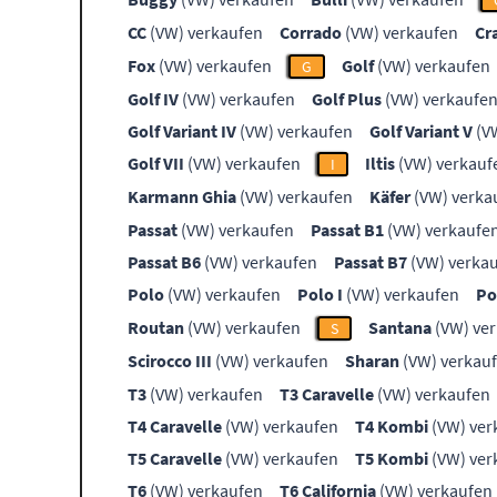
CC
(VW) verkaufen
Corrado
(VW) verkaufen
Cr
Fox
(VW) verkaufen
Golf
(VW) verkaufen
G
Golf IV
(VW) verkaufen
Golf Plus
(VW) verkaufe
Golf Variant IV
(VW) verkaufen
Golf Variant V
(V
Golf VII
(VW) verkaufen
Iltis
(VW) verkauf
I
Karmann Ghia
(VW) verkaufen
Käfer
(VW) verka
Passat
(VW) verkaufen
Passat B1
(VW) verkaufe
Passat B6
(VW) verkaufen
Passat B7
(VW) verka
Polo
(VW) verkaufen
Polo I
(VW) verkaufen
Po
Routan
(VW) verkaufen
Santana
(VW) ve
S
Scirocco III
(VW) verkaufen
Sharan
(VW) verkau
T3
(VW) verkaufen
T3 Caravelle
(VW) verkaufen
T4 Caravelle
(VW) verkaufen
T4 Kombi
(VW) ver
T5 Caravelle
(VW) verkaufen
T5 Kombi
(VW) ver
T6
(VW) verkaufen
T6 California
(VW) verkaufen