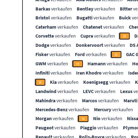
Barkas
verkaufen
Bentley
verkaufen
Bitter
ve
Bristol
verkaufen
Bugatti
verkaufen
Buick
ve
Caterham
verkaufen
Chatenet
verkaufen
Che
Corvette
verkaufen
Cupra
verkaufen
D
D
Dodge
verkaufen
Donkervoort
verkaufen
DS 
Fisker
verkaufen
Ford
verkaufen
GAC 
G
GWM
verkaufen
Hamann
verkaufen
Ho
H
Infiniti
verkaufen
Iran Khodro
verkaufen
Isde
Kia
verkaufen
Koenigsegg
verkaufen
K
Landwind
verkaufen
LEVC
verkaufen
Lexus
ve
Mahindra
verkaufen
Marcos
verkaufen
Maruti
Mercedes-Benz
verkaufen
Mercury
verkaufen
Morgan
verkaufen
Nio
verkaufen
Niss
N
Peugeot
verkaufen
Piaggio
verkaufen
Plymo
Renault
verkaufen
Rolls-Royce
verkaufen
Ro