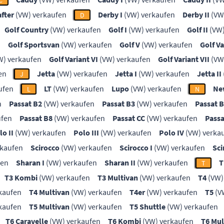
C
after
(VW) verkaufen
Derby I
(VW) verkaufen
Derby II
(VW
D
Golf Country
(VW) verkaufen
Golf I
(VW) verkaufen
Golf II
(VW)
n
Golf Sportsvan
(VW) verkaufen
Golf V
(VW) verkaufen
Golf Va
W) verkaufen
Golf Variant VI
(VW) verkaufen
Golf Variant VII
(VW
en
Jetta
(VW) verkaufen
Jetta I
(VW) verkaufen
Jetta II
J
ufen
LT
(VW) verkaufen
Lupo
(VW) verkaufen
Ne
L
N
n
Passat B2
(VW) verkaufen
Passat B3
(VW) verkaufen
Passat 
ufen
Passat B8
(VW) verkaufen
Passat CC
(VW) verkaufen
Passa
lo II
(VW) verkaufen
Polo III
(VW) verkaufen
Polo IV
(VW) verka
rkaufen
Scirocco
(VW) verkaufen
Scirocco I
(VW) verkaufen
Sci
fen
Sharan I
(VW) verkaufen
Sharan II
(VW) verkaufen
T
T
T3 Kombi
(VW) verkaufen
T3 Multivan
(VW) verkaufen
T4
(VW)
kaufen
T4 Multivan
(VW) verkaufen
T4er
(VW) verkaufen
T5
(V
kaufen
T5 Multivan
(VW) verkaufen
T5 Shuttle
(VW) verkaufen
T6 Caravelle
(VW) verkaufen
T6 Kombi
(VW) verkaufen
T6 Mul