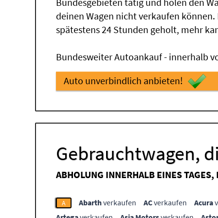
Bundesgebieten tätig und holen den Wa
deinen Wagen nicht verkaufen können.
spätestens 24 Stunden geholt, mehr ka
Bundesweiter Autoankauf - innerhalb vo
Auto unverbindlich anbieten!
Gebrauchtwagen, di
ABHOLUNG INNERHALB EINES TAGES,
Abarth
verkaufen
AC
verkaufen
Acura
v
A
Artega
verkaufen
Asia Motors
verkaufen
Asto