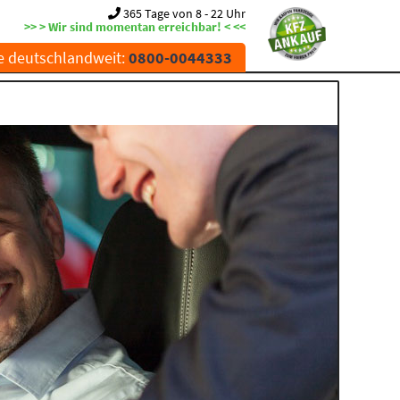
365 Tage von 8 - 22 Uhr
>> > Wir sind momentan erreichbar! < <<
e deutschlandweit:
0800-0044333