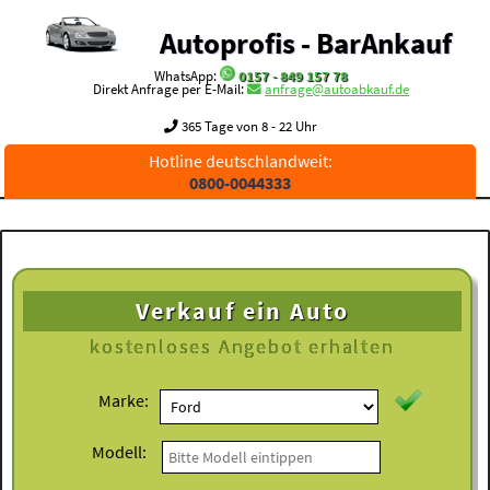
Autoprofis - BarAnkauf
WhatsApp:
0157 - 849 157 78
Direkt Anfrage per E-Mail:
anfrage@autoabkauf.de
365 Tage von 8 - 22 Uhr
Hotline deutschlandweit:
0800-0044333
Verkauf ein Auto
kostenloses
Angebot erhalten
Marke:
Modell: