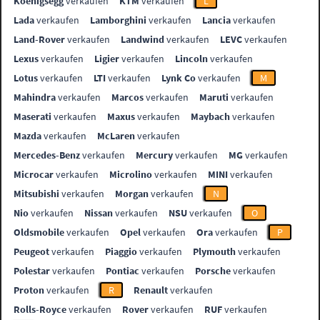
Koenigsegg
verkaufen
KTM
verkaufen
L
Lada
verkaufen
Lamborghini
verkaufen
Lancia
verkaufen
Land-Rover
verkaufen
Landwind
verkaufen
LEVC
verkaufen
Lexus
verkaufen
Ligier
verkaufen
Lincoln
verkaufen
Lotus
verkaufen
LTI
verkaufen
Lynk Co
verkaufen
M
Mahindra
verkaufen
Marcos
verkaufen
Maruti
verkaufen
Maserati
verkaufen
Maxus
verkaufen
Maybach
verkaufen
Mazda
verkaufen
McLaren
verkaufen
Mercedes-Benz
verkaufen
Mercury
verkaufen
MG
verkaufen
Microcar
verkaufen
Microlino
verkaufen
MINI
verkaufen
Mitsubishi
verkaufen
Morgan
verkaufen
N
Nio
verkaufen
Nissan
verkaufen
NSU
verkaufen
O
Oldsmobile
verkaufen
Opel
verkaufen
Ora
verkaufen
P
Peugeot
verkaufen
Piaggio
verkaufen
Plymouth
verkaufen
Polestar
verkaufen
Pontiac
verkaufen
Porsche
verkaufen
Proton
verkaufen
R
Renault
verkaufen
Rolls-Royce
verkaufen
Rover
verkaufen
RUF
verkaufen