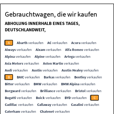
Gebrauchtwagen, die wir kaufen
ABHOLUNG INNERHALB EINES TAGES,
DEUTSCHLANDWEIT,
A
Abarth
verkaufen
AC
verkaufen
Acura
verkaufen
Aiways
verkaufen
Aixam
verkaufen
Alfa Romeo
verkaufen
Alpina
verkaufen
Alpine
verkaufen
Artega
verkaufen
Asia Motors
verkaufen
Aston Martin
verkaufen
Audi
verkaufen
Austin
verkaufen
Austin Healey
verkaufen
B
BAIC
verkaufen
Barkas
verkaufen
Bentley
verkaufen
Bitter
verkaufen
BMW
verkaufen
BMW Alpina
verkaufen
Borgward
verkaufen
Brilliance
verkaufen
Bristol
verkaufen
Bugatti
verkaufen
Buick
verkaufen
BYD
verkaufen
C
Cadillac
verkaufen
Callaway
verkaufen
Casalini
verkaufen
Caterham
verkaufen
Chatenet
verkaufen