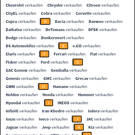
Chevrolet
verkaufen
Chrysler
verkaufen
Citroen
verkaufen
CityEL
verkaufen
Cobra
verkaufen
Corvette
verkaufen
Cupra
verkaufen
D
Dacia
verkaufen
Daewoo
verkaufen
Daihatsu
verkaufen
DeTomaso
verkaufen
DFSK
verkaufen
Dodge
verkaufen
Donkervoort
verkaufen
DS Automobiles
verkaufen
E
e.GO
verkaufen
Elaris
verkaufen
F
Ferrari
verkaufen
Fiat
verkaufen
Fisker
verkaufen
Ford
verkaufen
G
GAC Gonow
verkaufen
Gemballa
verkaufen
Genesis
verkaufen
GMC
verkaufen
Grecav
verkaufen
GWM
verkaufen
H
Hamann
verkaufen
Holden
verkaufen
Honda
verkaufen
Hummer
verkaufen
Hyundai
verkaufen
I
INEOS
verkaufen
Infiniti
verkaufen
Iran Khodro
verkaufen
Isdera
verkaufen
Isuzu
verkaufen
Iveco
verkaufen
J
JAC
verkaufen
Jaguar
verkaufen
Jeep
verkaufen
K
Kia
verkaufen