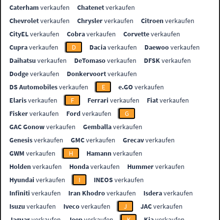
Caterham
verkaufen
Chatenet
verkaufen
Chevrolet
verkaufen
Chrysler
verkaufen
Citroen
verkaufen
CityEL
verkaufen
Cobra
verkaufen
Corvette
verkaufen
Cupra
verkaufen
D
Dacia
verkaufen
Daewoo
verkaufen
Daihatsu
verkaufen
DeTomaso
verkaufen
DFSK
verkaufen
Dodge
verkaufen
Donkervoort
verkaufen
DS Automobiles
verkaufen
E
e.GO
verkaufen
Elaris
verkaufen
F
Ferrari
verkaufen
Fiat
verkaufen
Fisker
verkaufen
Ford
verkaufen
G
GAC Gonow
verkaufen
Gemballa
verkaufen
Genesis
verkaufen
GMC
verkaufen
Grecav
verkaufen
GWM
verkaufen
H
Hamann
verkaufen
Holden
verkaufen
Honda
verkaufen
Hummer
verkaufen
Hyundai
verkaufen
I
INEOS
verkaufen
Infiniti
verkaufen
Iran Khodro
verkaufen
Isdera
verkaufen
Isuzu
verkaufen
Iveco
verkaufen
J
JAC
verkaufen
Jaguar
verkaufen
Jeep
verkaufen
K
Kia
verkaufen