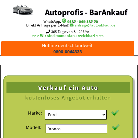
Autoprofis - BarAnkauf
WhatsApp:
0157 - 849 157 78
Direkt Anfrage per E-Mail:
anfrage@autoabkauf.de
365 Tage von 8 - 22 Uhr
>> > Wir sind momentan erreichbar! < <<
Hotline deutschlandweit:
0800-0044333
Verkauf ein Auto
kostenloses
Angebot erhalten
Marke:
Modell: