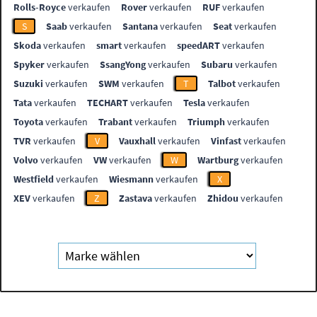
Rolls-Royce
verkaufen
Rover
verkaufen
RUF
verkaufen
S
Saab
verkaufen
Santana
verkaufen
Seat
verkaufen
Skoda
verkaufen
smart
verkaufen
speedART
verkaufen
Spyker
verkaufen
SsangYong
verkaufen
Subaru
verkaufen
Suzuki
verkaufen
SWM
verkaufen
T
Talbot
verkaufen
Tata
verkaufen
TECHART
verkaufen
Tesla
verkaufen
Toyota
verkaufen
Trabant
verkaufen
Triumph
verkaufen
TVR
verkaufen
V
Vauxhall
verkaufen
Vinfast
verkaufen
Volvo
verkaufen
VW
verkaufen
W
Wartburg
verkaufen
Westfield
verkaufen
Wiesmann
verkaufen
X
XEV
verkaufen
Z
Zastava
verkaufen
Zhidou
verkaufen