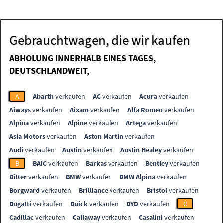
Gebrauchtwagen, die wir kaufen
ABHOLUNG INNERHALB EINES TAGES,
DEUTSCHLANDWEIT,
A
Abarth
verkaufen
AC
verkaufen
Acura
verkaufen
Aiways
verkaufen
Aixam
verkaufen
Alfa Romeo
verkaufen
Alpina
verkaufen
Alpine
verkaufen
Artega
verkaufen
Asia Motors
verkaufen
Aston Martin
verkaufen
Audi
verkaufen
Austin
verkaufen
Austin Healey
verkaufen
B
BAIC
verkaufen
Barkas
verkaufen
Bentley
verkaufen
Bitter
verkaufen
BMW
verkaufen
BMW Alpina
verkaufen
Borgward
verkaufen
Brilliance
verkaufen
Bristol
verkaufen
Bugatti
verkaufen
Buick
verkaufen
BYD
verkaufen
C
Cadillac
verkaufen
Callaway
verkaufen
Casalini
verkaufen