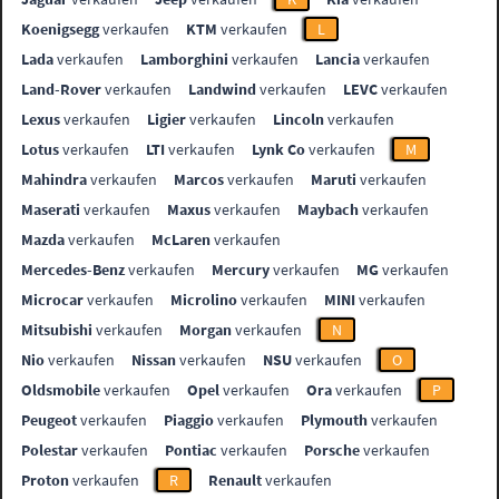
Koenigsegg
verkaufen
KTM
verkaufen
L
Lada
verkaufen
Lamborghini
verkaufen
Lancia
verkaufen
Land-Rover
verkaufen
Landwind
verkaufen
LEVC
verkaufen
Lexus
verkaufen
Ligier
verkaufen
Lincoln
verkaufen
Lotus
verkaufen
LTI
verkaufen
Lynk Co
verkaufen
M
Mahindra
verkaufen
Marcos
verkaufen
Maruti
verkaufen
Maserati
verkaufen
Maxus
verkaufen
Maybach
verkaufen
Mazda
verkaufen
McLaren
verkaufen
Mercedes-Benz
verkaufen
Mercury
verkaufen
MG
verkaufen
Microcar
verkaufen
Microlino
verkaufen
MINI
verkaufen
Mitsubishi
verkaufen
Morgan
verkaufen
N
Nio
verkaufen
Nissan
verkaufen
NSU
verkaufen
O
Oldsmobile
verkaufen
Opel
verkaufen
Ora
verkaufen
P
Peugeot
verkaufen
Piaggio
verkaufen
Plymouth
verkaufen
Polestar
verkaufen
Pontiac
verkaufen
Porsche
verkaufen
Proton
verkaufen
R
Renault
verkaufen