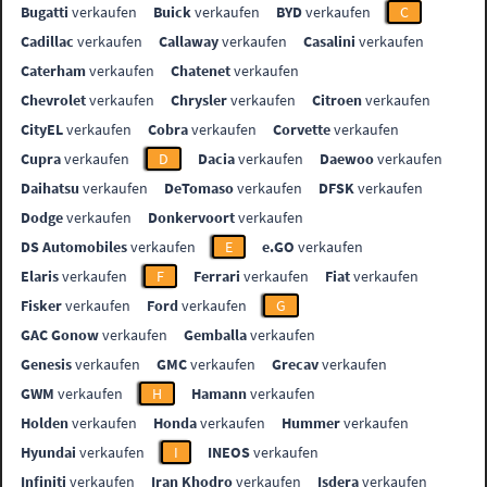
Bugatti
verkaufen
Buick
verkaufen
BYD
verkaufen
C
Cadillac
verkaufen
Callaway
verkaufen
Casalini
verkaufen
Caterham
verkaufen
Chatenet
verkaufen
Chevrolet
verkaufen
Chrysler
verkaufen
Citroen
verkaufen
CityEL
verkaufen
Cobra
verkaufen
Corvette
verkaufen
Cupra
verkaufen
D
Dacia
verkaufen
Daewoo
verkaufen
Daihatsu
verkaufen
DeTomaso
verkaufen
DFSK
verkaufen
Dodge
verkaufen
Donkervoort
verkaufen
DS Automobiles
verkaufen
E
e.GO
verkaufen
Elaris
verkaufen
F
Ferrari
verkaufen
Fiat
verkaufen
Fisker
verkaufen
Ford
verkaufen
G
GAC Gonow
verkaufen
Gemballa
verkaufen
Genesis
verkaufen
GMC
verkaufen
Grecav
verkaufen
GWM
verkaufen
H
Hamann
verkaufen
Holden
verkaufen
Honda
verkaufen
Hummer
verkaufen
Hyundai
verkaufen
I
INEOS
verkaufen
Infiniti
verkaufen
Iran Khodro
verkaufen
Isdera
verkaufen