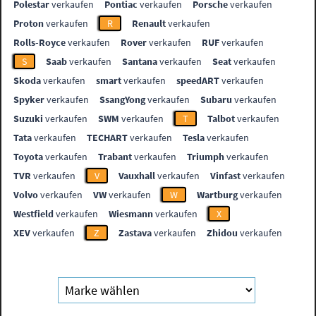
Polestar
verkaufen
Pontiac
verkaufen
Porsche
verkaufen
Proton
verkaufen
R
Renault
verkaufen
Rolls-Royce
verkaufen
Rover
verkaufen
RUF
verkaufen
S
Saab
verkaufen
Santana
verkaufen
Seat
verkaufen
Skoda
verkaufen
smart
verkaufen
speedART
verkaufen
Spyker
verkaufen
SsangYong
verkaufen
Subaru
verkaufen
Suzuki
verkaufen
SWM
verkaufen
T
Talbot
verkaufen
Tata
verkaufen
TECHART
verkaufen
Tesla
verkaufen
Toyota
verkaufen
Trabant
verkaufen
Triumph
verkaufen
TVR
verkaufen
V
Vauxhall
verkaufen
Vinfast
verkaufen
Volvo
verkaufen
VW
verkaufen
W
Wartburg
verkaufen
Westfield
verkaufen
Wiesmann
verkaufen
X
XEV
verkaufen
Z
Zastava
verkaufen
Zhidou
verkaufen