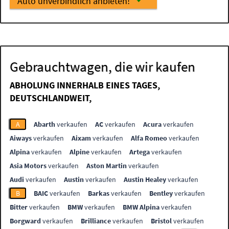
Auto unverbindlich anbieten!
Gebrauchtwagen, die wir kaufen
ABHOLUNG INNERHALB EINES TAGES,
DEUTSCHLANDWEIT,
A
Abarth
verkaufen
AC
verkaufen
Acura
verkaufen
Aiways
verkaufen
Aixam
verkaufen
Alfa Romeo
verkaufen
Alpina
verkaufen
Alpine
verkaufen
Artega
verkaufen
Asia Motors
verkaufen
Aston Martin
verkaufen
Audi
verkaufen
Austin
verkaufen
Austin Healey
verkaufen
B
BAIC
verkaufen
Barkas
verkaufen
Bentley
verkaufen
Bitter
verkaufen
BMW
verkaufen
BMW Alpina
verkaufen
Borgward
verkaufen
Brilliance
verkaufen
Bristol
verkaufen