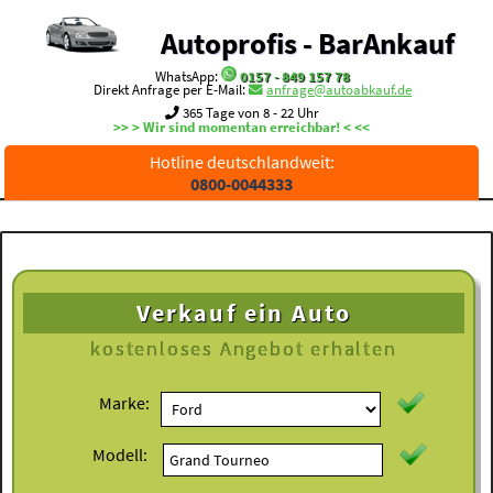
Autoprofis - BarAnkauf
WhatsApp:
0157 - 849 157 78
Direkt Anfrage per E-Mail:
anfrage@autoabkauf.de
365 Tage von 8 - 22 Uhr
>> > Wir sind momentan erreichbar! < <<
Hotline deutschlandweit:
0800-0044333
Verkauf ein Auto
kostenloses
Angebot erhalten
Marke:
Modell: