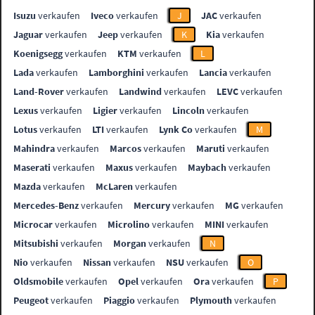
Isuzu
verkaufen
Iveco
verkaufen
J
JAC
verkaufen
Jaguar
verkaufen
Jeep
verkaufen
K
Kia
verkaufen
Koenigsegg
verkaufen
KTM
verkaufen
L
Lada
verkaufen
Lamborghini
verkaufen
Lancia
verkaufen
Land-Rover
verkaufen
Landwind
verkaufen
LEVC
verkaufen
Lexus
verkaufen
Ligier
verkaufen
Lincoln
verkaufen
Lotus
verkaufen
LTI
verkaufen
Lynk Co
verkaufen
M
Mahindra
verkaufen
Marcos
verkaufen
Maruti
verkaufen
Maserati
verkaufen
Maxus
verkaufen
Maybach
verkaufen
Mazda
verkaufen
McLaren
verkaufen
Mercedes-Benz
verkaufen
Mercury
verkaufen
MG
verkaufen
Microcar
verkaufen
Microlino
verkaufen
MINI
verkaufen
Mitsubishi
verkaufen
Morgan
verkaufen
N
Nio
verkaufen
Nissan
verkaufen
NSU
verkaufen
O
Oldsmobile
verkaufen
Opel
verkaufen
Ora
verkaufen
P
Peugeot
verkaufen
Piaggio
verkaufen
Plymouth
verkaufen