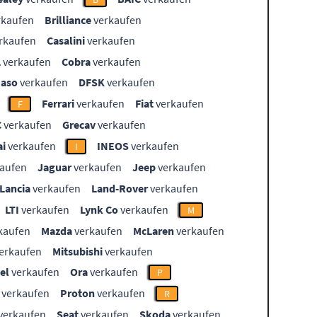
rkaufen
Brilliance
verkaufen
rkaufen
Casalini
verkaufen
L
verkaufen
Cobra
verkaufen
aso
verkaufen
DFSK
verkaufen
Ferrari
verkaufen
Fiat
verkaufen
F
C
verkaufen
Grecav
verkaufen
i
verkaufen
INEOS
verkaufen
I
aufen
Jaguar
verkaufen
Jeep
verkaufen
Lancia
verkaufen
Land-Rover
verkaufen
LTI
verkaufen
Lynk Co
verkaufen
M
kaufen
Mazda
verkaufen
McLaren
verkaufen
erkaufen
Mitsubishi
verkaufen
el
verkaufen
Ora
verkaufen
P
verkaufen
Proton
verkaufen
R
verkaufen
Seat
verkaufen
Skoda
verkaufen