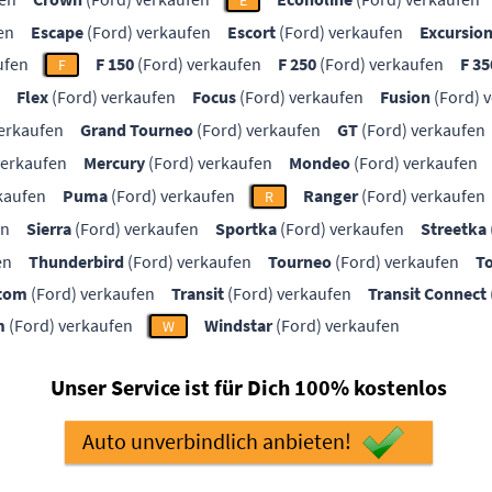
E
en
Escape
(Ford) verkaufen
Escort
(Ford) verkaufen
Excursio
ufen
F 150
(Ford) verkaufen
F 250
(Ford) verkaufen
F 35
F
Flex
(Ford) verkaufen
Focus
(Ford) verkaufen
Fusion
(Ford) 
erkaufen
Grand Tourneo
(Ford) verkaufen
GT
(Ford) verkaufen
verkaufen
Mercury
(Ford) verkaufen
Mondeo
(Ford) verkaufen
kaufen
Puma
(Ford) verkaufen
Ranger
(Ford) verkaufen
R
en
Sierra
(Ford) verkaufen
Sportka
(Ford) verkaufen
Streetka
en
Thunderbird
(Ford) verkaufen
Tourneo
(Ford) verkaufen
T
stom
(Ford) verkaufen
Transit
(Ford) verkaufen
Transit Connect
m
(Ford) verkaufen
Windstar
(Ford) verkaufen
W
Unser Service ist für Dich 100% kostenlos
Auto unverbindlich anbieten!