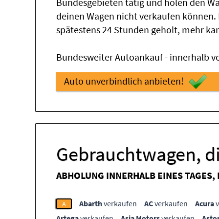
Bundesgebieten tätig und holen den Wa
deinen Wagen nicht verkaufen können.
spätestens 24 Stunden geholt, mehr ka
Bundesweiter Autoankauf - innerhalb vo
Auto unverbindlich anbieten!
Gebrauchtwagen, di
ABHOLUNG INNERHALB EINES TAGES,
Abarth
verkaufen
AC
verkaufen
Acura
v
A
Artega
verkaufen
Asia Motors
verkaufen
Asto