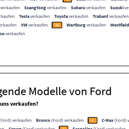
verkaufen
SsangYong
verkaufen
Subaru
verkaufen
Suzuki
ve
rkaufen
Tesla
verkaufen
Toyota
verkaufen
Trabant
verkaufen
erkaufen
VW
verkaufen
Wartburg
verkaufen
Westfield
W
ou
verkaufen
lgende Modelle von Ford
 uns verkaufen?
(Ford) verkaufen
Bronco
(Ford) verkaufen
C-Max
(Ford) 
C
fen
Crown
(Ford) verkaufen
Econoline
(Ford) verkaufen