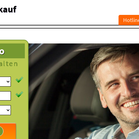
kauf
Hotlin
to
alten