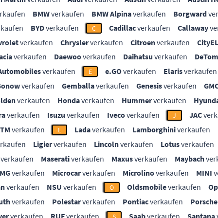
rkaufen
BMW
verkaufen
BMW Alpina
verkaufen
Borgward
ve
rkaufen
BYD
verkaufen
Cadillac
verkaufen
Callaway
ve
C
vrolet
verkaufen
Chrysler
verkaufen
Citroen
verkaufen
CityE
acia
verkaufen
Daewoo
verkaufen
Daihatsu
verkaufen
DeTom
Automobiles
verkaufen
e.GO
verkaufen
Elaris
verkaufen
E
Gonow
verkaufen
Gemballa
verkaufen
Genesis
verkaufen
GM
lden
verkaufen
Honda
verkaufen
Hummer
verkaufen
Hyunda
ra
verkaufen
Isuzu
verkaufen
Iveco
verkaufen
JAC
verk
J
KTM
verkaufen
Lada
verkaufen
Lamborghini
verkaufen
L
rkaufen
Ligier
verkaufen
Lincoln
verkaufen
Lotus
verkaufen
verkaufen
Maserati
verkaufen
Maxus
verkaufen
Maybach
ver
MG
verkaufen
Microcar
verkaufen
Microlino
verkaufen
MINI
v
an
verkaufen
NSU
verkaufen
Oldsmobile
verkaufen
Op
O
uth
verkaufen
Polestar
verkaufen
Pontiac
verkaufen
Porsche
ver
verkaufen
RUF
verkaufen
Saab
verkaufen
Santana
S