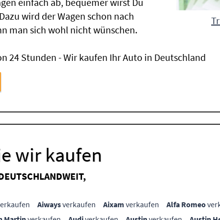
gen einfach ab, bequemer wirst Du
 Dazu wird der Wagen schon nach
Tr
nn man sich wohl nicht wünschen.
n 24 Stunden - Wir kaufen Ihr Auto in Deutschland
e wir kaufen
 DEUTSCHLANDWEIT,
erkaufen
Aiways
verkaufen
Aixam
verkaufen
Alfa Romeo
ver
n Martin
verkaufen
Audi
verkaufen
Austin
verkaufen
Austin H