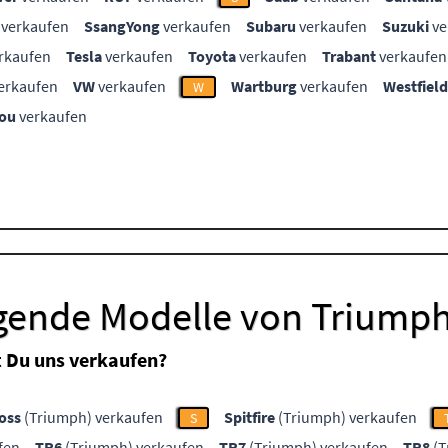
verkaufen
SsangYong
verkaufen
Subaru
verkaufen
Suzuki
ve
rkaufen
Tesla
verkaufen
Toyota
verkaufen
Trabant
verkaufen
erkaufen
VW
verkaufen
Wartburg
verkaufen
Westfield
W
ou
verkaufen
lgende Modelle von Triump
 Du uns verkaufen?
oss
(Triumph) verkaufen
Spitfire
(Triumph) verkaufen
S
fen
TR6
(Triumph) verkaufen
TR7
(Triumph) verkaufen
TR8
(T