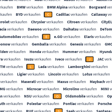
rkaufen
BMW
verkaufen
BMW Alpina
verkaufen
Borgward
ve
rkaufen
BYD
verkaufen
Cadillac
verkaufen
Callaway
ve
C
vrolet
verkaufen
Chrysler
verkaufen
Citroen
verkaufen
CityE
acia
verkaufen
Daewoo
verkaufen
Daihatsu
verkaufen
DeTom
Automobiles
verkaufen
e.GO
verkaufen
Elaris
verkaufen
E
Gonow
verkaufen
Gemballa
verkaufen
Genesis
verkaufen
GM
lden
verkaufen
Honda
verkaufen
Hummer
verkaufen
Hyunda
ra
verkaufen
Isuzu
verkaufen
Iveco
verkaufen
JAC
verk
J
KTM
verkaufen
Lada
verkaufen
Lamborghini
verkaufen
L
rkaufen
Ligier
verkaufen
Lincoln
verkaufen
Lotus
verkaufen
verkaufen
Maserati
verkaufen
Maxus
verkaufen
Maybach
ver
MG
verkaufen
Microcar
verkaufen
Microlino
verkaufen
MINI
v
an
verkaufen
NSU
verkaufen
Oldsmobile
verkaufen
Op
O
uth
verkaufen
Polestar
verkaufen
Pontiac
verkaufen
Porsche
ver
verkaufen
RUF
verkaufen
Saab
verkaufen
Santana
S