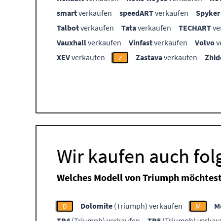
smart
verkaufen
speedART
verkaufen
Spyker
Talbot
verkaufen
Tata
verkaufen
TECHART
ve
Vauxhall
verkaufen
Vinfast
verkaufen
Volvo
v
XEV
verkaufen
Zastava
verkaufen
Zhid
Z
Wir kaufen auch fo
Welches Modell von Triumph möchtest
Dolomite
(Triumph) verkaufen
M
D
M
TR4
(Triumph) verkaufen
TR5
(Triumph) verkau