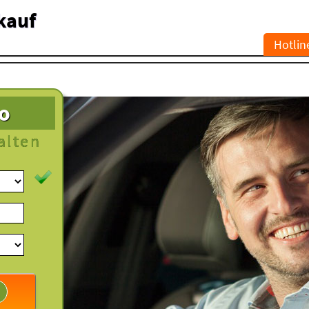
kauf
Hotlin
to
alten