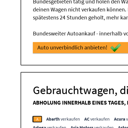
Bundesgebieten tätig und holen den Wa
deinen Wagen nicht verkaufen können.
spätestens 24 Stunden geholt, mehr ka
Bundesweiter Autoankauf - innerhalb vo
Auto unverbindlich anbieten!
Gebrauchtwagen, di
ABHOLUNG INNERHALB EINES TAGES,
Abarth
verkaufen
AC
verkaufen
Acura
v
A
Artega
verkaufen
Asia Motors
verkaufen
Asto