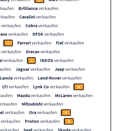
rkaufen
Brilliance
verkaufen
rkaufen
Casalini
verkaufen
L
verkaufen
Cobra
verkaufen
aso
verkaufen
DFSK
verkaufen
Ferrari
verkaufen
Fiat
verkaufen
F
C
verkaufen
Grecav
verkaufen
i
verkaufen
INEOS
verkaufen
I
aufen
Jaguar
verkaufen
Jeep
verkaufen
Lancia
verkaufen
Land-Rover
verkaufen
LTI
verkaufen
Lynk Co
verkaufen
M
kaufen
Mazda
verkaufen
McLaren
verkaufen
erkaufen
Mitsubishi
verkaufen
el
verkaufen
Ora
verkaufen
P
verkaufen
Proton
verkaufen
R
verkaufen
Seat
verkaufen
Skoda
verkaufen