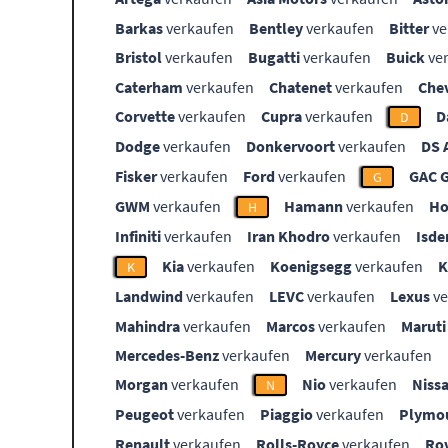
Barkas
verkaufen
Bentley
verkaufen
Bitter
ve
Bristol
verkaufen
Bugatti
verkaufen
Buick
ve
Caterham
verkaufen
Chatenet
verkaufen
Che
Corvette
verkaufen
Cupra
verkaufen
D
D
Dodge
verkaufen
Donkervoort
verkaufen
DS 
Fisker
verkaufen
Ford
verkaufen
GAC 
G
GWM
verkaufen
Hamann
verkaufen
Ho
H
Infiniti
verkaufen
Iran Khodro
verkaufen
Isde
Kia
verkaufen
Koenigsegg
verkaufen
K
Landwind
verkaufen
LEVC
verkaufen
Lexus
ve
Mahindra
verkaufen
Marcos
verkaufen
Maruti
Mercedes-Benz
verkaufen
Mercury
verkaufen
Morgan
verkaufen
Nio
verkaufen
Niss
N
Peugeot
verkaufen
Piaggio
verkaufen
Plymo
Renault
verkaufen
Rolls-Royce
verkaufen
Ro