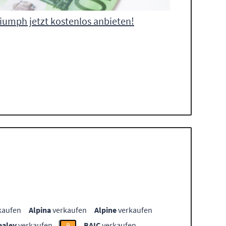
iumph jetzt kostenlos anbieten!
kaufen
Alpina
verkaufen
Alpine
verkaufen
ealey
verkaufen
BAIC
verkaufen
B