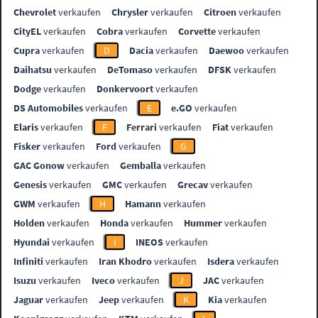
Chevrolet
verkaufen
Chrysler
verkaufen
Citroen
verkaufen
CityEL
verkaufen
Cobra
verkaufen
Corvette
verkaufen
Cupra
verkaufen
D
Dacia
verkaufen
Daewoo
verkaufen
Daihatsu
verkaufen
DeTomaso
verkaufen
DFSK
verkaufen
Dodge
verkaufen
Donkervoort
verkaufen
DS Automobiles
verkaufen
E
e.GO
verkaufen
Elaris
verkaufen
F
Ferrari
verkaufen
Fiat
verkaufen
Fisker
verkaufen
Ford
verkaufen
G
GAC Gonow
verkaufen
Gemballa
verkaufen
Genesis
verkaufen
GMC
verkaufen
Grecav
verkaufen
GWM
verkaufen
H
Hamann
verkaufen
Holden
verkaufen
Honda
verkaufen
Hummer
verkaufen
Hyundai
verkaufen
I
INEOS
verkaufen
Infiniti
verkaufen
Iran Khodro
verkaufen
Isdera
verkaufen
Isuzu
verkaufen
Iveco
verkaufen
J
JAC
verkaufen
Jaguar
verkaufen
Jeep
verkaufen
K
Kia
verkaufen