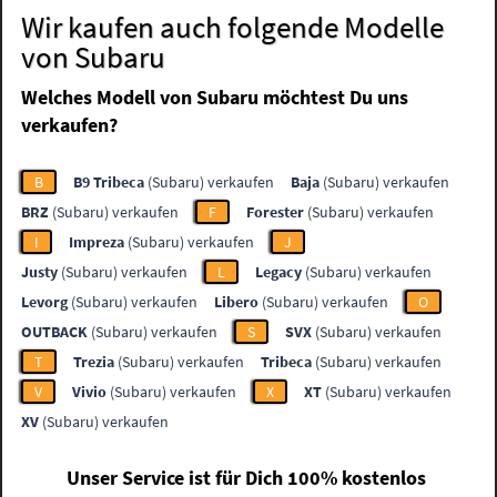
Wir kaufen auch folgende Modelle
von Subaru
Welches Modell von Subaru möchtest Du uns
verkaufen?
B
B9 Tribeca
(Subaru) verkaufen
Baja
(Subaru) verkaufen
BRZ
(Subaru) verkaufen
F
Forester
(Subaru) verkaufen
I
Impreza
(Subaru) verkaufen
J
Justy
(Subaru) verkaufen
L
Legacy
(Subaru) verkaufen
Levorg
(Subaru) verkaufen
Libero
(Subaru) verkaufen
O
OUTBACK
(Subaru) verkaufen
S
SVX
(Subaru) verkaufen
T
Trezia
(Subaru) verkaufen
Tribeca
(Subaru) verkaufen
V
Vivio
(Subaru) verkaufen
X
XT
(Subaru) verkaufen
XV
(Subaru) verkaufen
Unser Service ist für Dich 100% kostenlos