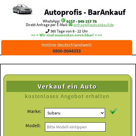
Autoprofis - BarAnkauf
WhatsApp:
0157 - 849 157 78
Direkt Anfrage per E-Mail:
anfrage@autoabkauf.de
365 Tage von 8 - 22 Uhr
>> > Wir sind momentan erreichbar! < <<
Hotline deutschlandweit:
0800-0044333
Verkauf ein Auto
kostenloses
Angebot erhalten
Marke:
Modell: