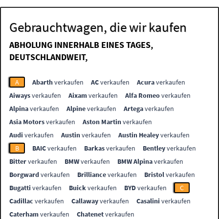
Gebrauchtwagen, die wir kaufen
ABHOLUNG INNERHALB EINES TAGES,
DEUTSCHLANDWEIT,
A
Abarth
verkaufen
AC
verkaufen
Acura
verkaufen
Aiways
verkaufen
Aixam
verkaufen
Alfa Romeo
verkaufen
Alpina
verkaufen
Alpine
verkaufen
Artega
verkaufen
Asia Motors
verkaufen
Aston Martin
verkaufen
Audi
verkaufen
Austin
verkaufen
Austin Healey
verkaufen
B
BAIC
verkaufen
Barkas
verkaufen
Bentley
verkaufen
Bitter
verkaufen
BMW
verkaufen
BMW Alpina
verkaufen
Borgward
verkaufen
Brilliance
verkaufen
Bristol
verkaufen
Bugatti
verkaufen
Buick
verkaufen
BYD
verkaufen
C
Cadillac
verkaufen
Callaway
verkaufen
Casalini
verkaufen
Caterham
verkaufen
Chatenet
verkaufen