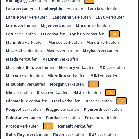
Koenigsegg
verkaufen
KTM
verkaufen
L
Lada
verkaufen
Lamborghini
verkaufen
Lancia
verkaufen
Land-Rover
verkaufen
Landwind
verkaufen
LEVC
verkaufen
Lexus
verkaufen
Ligier
verkaufen
Lincoln
verkaufen
Lotus
verkaufen
LTI
verkaufen
Lynk Co
verkaufen
M
Mahindra
verkaufen
Marcos
verkaufen
Maruti
verkaufen
Maserati
verkaufen
Maxus
verkaufen
Maybach
verkaufen
Mazda
verkaufen
McLaren
verkaufen
Mercedes-Benz
verkaufen
Mercury
verkaufen
MG
verkaufen
Microcar
verkaufen
Microlino
verkaufen
MINI
verkaufen
Mitsubishi
verkaufen
Morgan
verkaufen
N
Nio
verkaufen
Nissan
verkaufen
NSU
verkaufen
O
Oldsmobile
verkaufen
Opel
verkaufen
Ora
verkaufen
P
Peugeot
verkaufen
Piaggio
verkaufen
Plymouth
verkaufen
Polestar
verkaufen
Pontiac
verkaufen
Porsche
verkaufen
Proton
verkaufen
R
Renault
verkaufen
Rolls-Royce
verkaufen
Rover
verkaufen
RUF
verkaufen