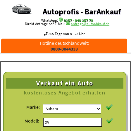
Autoprofis - BarAnkauf
WhatsApp:
0157 - 849 157 78
Direkt Anfrage per E-Mail:
anfrage@autoabkauf.de
365 Tage von 8 - 22 Uhr
Hotline deutschlandweit:
0800-0044333
Verkauf ein Auto
kostenloses
Angebot erhalten
Marke:
Modell: