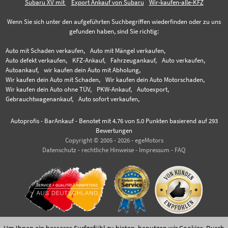
Subaru XV mit
Export Ankauf von Subaru
Wir-kaufen-alle-KFZ
Wenn Sie sich unter den aufgeführten Suchbegriffen wiederfinden oder zu uns
gefunden haben, sind Sie richtig:
Auto mit Schaden verkaufen,
Auto mit Mängel verkaufen,
Auto defekt verkaufen,
KFZ-Ankauf,
Fahrzeugankauf,
Auto verkaufen,
Autoankauf,
wir kaufen dein Auto mit Abholung,
Wir kaufen dein Auto mit Schaden,
Wir kaufen dein Auto Motorschaden,
Wir kaufen dein Auto ohne TÜV,
PKW-Ankauf,
Autoexport,
Gebrauchtwagenankauf,
Auto sofort verkaufen,
Autoprofis - BarAnkauf
-
Benotet mit
4.76
von 5.0 Punkten basierend auf
293
Bewertungen
Copyright © 2005 - 2026 - egeMotors
Datenschutz
-
rechtliche Hinweise
-
Impressum
-
FAQ