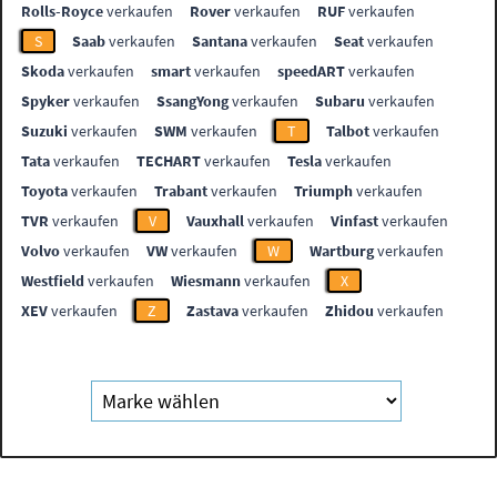
Rolls-Royce
verkaufen
Rover
verkaufen
RUF
verkaufen
S
Saab
verkaufen
Santana
verkaufen
Seat
verkaufen
Skoda
verkaufen
smart
verkaufen
speedART
verkaufen
Spyker
verkaufen
SsangYong
verkaufen
Subaru
verkaufen
Suzuki
verkaufen
SWM
verkaufen
T
Talbot
verkaufen
Tata
verkaufen
TECHART
verkaufen
Tesla
verkaufen
Toyota
verkaufen
Trabant
verkaufen
Triumph
verkaufen
TVR
verkaufen
V
Vauxhall
verkaufen
Vinfast
verkaufen
Volvo
verkaufen
VW
verkaufen
W
Wartburg
verkaufen
Westfield
verkaufen
Wiesmann
verkaufen
X
XEV
verkaufen
Z
Zastava
verkaufen
Zhidou
verkaufen