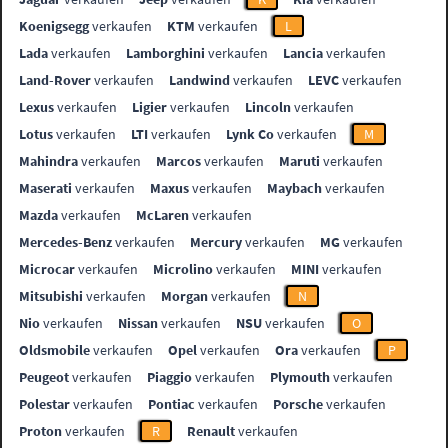
Koenigsegg
verkaufen
KTM
verkaufen
L
Lada
verkaufen
Lamborghini
verkaufen
Lancia
verkaufen
Land-Rover
verkaufen
Landwind
verkaufen
LEVC
verkaufen
Lexus
verkaufen
Ligier
verkaufen
Lincoln
verkaufen
Lotus
verkaufen
LTI
verkaufen
Lynk Co
verkaufen
M
Mahindra
verkaufen
Marcos
verkaufen
Maruti
verkaufen
Maserati
verkaufen
Maxus
verkaufen
Maybach
verkaufen
Mazda
verkaufen
McLaren
verkaufen
Mercedes-Benz
verkaufen
Mercury
verkaufen
MG
verkaufen
Microcar
verkaufen
Microlino
verkaufen
MINI
verkaufen
Mitsubishi
verkaufen
Morgan
verkaufen
N
Nio
verkaufen
Nissan
verkaufen
NSU
verkaufen
O
Oldsmobile
verkaufen
Opel
verkaufen
Ora
verkaufen
P
Peugeot
verkaufen
Piaggio
verkaufen
Plymouth
verkaufen
Polestar
verkaufen
Pontiac
verkaufen
Porsche
verkaufen
Proton
verkaufen
R
Renault
verkaufen