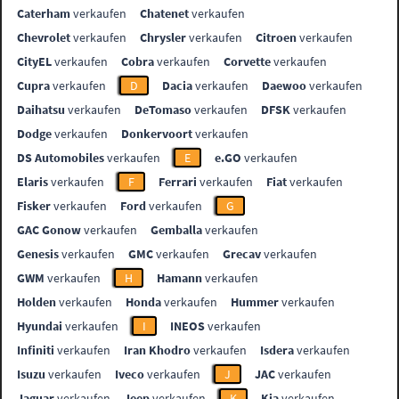
Caterham
verkaufen
Chatenet
verkaufen
Chevrolet
verkaufen
Chrysler
verkaufen
Citroen
verkaufen
CityEL
verkaufen
Cobra
verkaufen
Corvette
verkaufen
Cupra
verkaufen
D
Dacia
verkaufen
Daewoo
verkaufen
Daihatsu
verkaufen
DeTomaso
verkaufen
DFSK
verkaufen
Dodge
verkaufen
Donkervoort
verkaufen
DS Automobiles
verkaufen
E
e.GO
verkaufen
Elaris
verkaufen
F
Ferrari
verkaufen
Fiat
verkaufen
Fisker
verkaufen
Ford
verkaufen
G
GAC Gonow
verkaufen
Gemballa
verkaufen
Genesis
verkaufen
GMC
verkaufen
Grecav
verkaufen
GWM
verkaufen
H
Hamann
verkaufen
Holden
verkaufen
Honda
verkaufen
Hummer
verkaufen
Hyundai
verkaufen
I
INEOS
verkaufen
Infiniti
verkaufen
Iran Khodro
verkaufen
Isdera
verkaufen
Isuzu
verkaufen
Iveco
verkaufen
J
JAC
verkaufen
Jaguar
verkaufen
Jeep
verkaufen
K
Kia
verkaufen