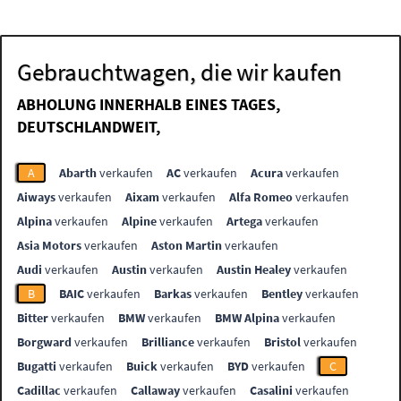
Gebrauchtwagen, die wir kaufen
ABHOLUNG INNERHALB EINES TAGES,
DEUTSCHLANDWEIT,
A
Abarth
verkaufen
AC
verkaufen
Acura
verkaufen
Aiways
verkaufen
Aixam
verkaufen
Alfa Romeo
verkaufen
Alpina
verkaufen
Alpine
verkaufen
Artega
verkaufen
Asia Motors
verkaufen
Aston Martin
verkaufen
Audi
verkaufen
Austin
verkaufen
Austin Healey
verkaufen
B
BAIC
verkaufen
Barkas
verkaufen
Bentley
verkaufen
Bitter
verkaufen
BMW
verkaufen
BMW Alpina
verkaufen
Borgward
verkaufen
Brilliance
verkaufen
Bristol
verkaufen
Bugatti
verkaufen
Buick
verkaufen
BYD
verkaufen
C
Cadillac
verkaufen
Callaway
verkaufen
Casalini
verkaufen