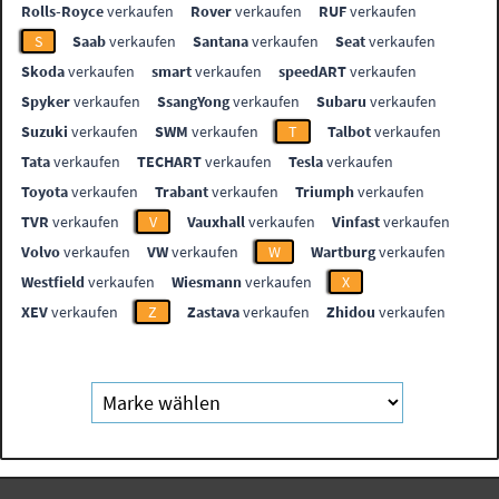
Rolls-Royce
verkaufen
Rover
verkaufen
RUF
verkaufen
S
Saab
verkaufen
Santana
verkaufen
Seat
verkaufen
Skoda
verkaufen
smart
verkaufen
speedART
verkaufen
Spyker
verkaufen
SsangYong
verkaufen
Subaru
verkaufen
Suzuki
verkaufen
SWM
verkaufen
T
Talbot
verkaufen
Tata
verkaufen
TECHART
verkaufen
Tesla
verkaufen
Toyota
verkaufen
Trabant
verkaufen
Triumph
verkaufen
TVR
verkaufen
V
Vauxhall
verkaufen
Vinfast
verkaufen
Volvo
verkaufen
VW
verkaufen
W
Wartburg
verkaufen
Westfield
verkaufen
Wiesmann
verkaufen
X
XEV
verkaufen
Z
Zastava
verkaufen
Zhidou
verkaufen