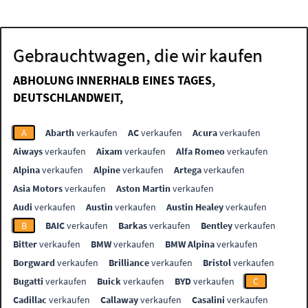
Gebrauchtwagen, die wir kaufen
ABHOLUNG INNERHALB EINES TAGES,
DEUTSCHLANDWEIT,
A
Abarth
verkaufen
AC
verkaufen
Acura
verkaufen
Aiways
verkaufen
Aixam
verkaufen
Alfa Romeo
verkaufen
Alpina
verkaufen
Alpine
verkaufen
Artega
verkaufen
Asia Motors
verkaufen
Aston Martin
verkaufen
Audi
verkaufen
Austin
verkaufen
Austin Healey
verkaufen
B
BAIC
verkaufen
Barkas
verkaufen
Bentley
verkaufen
Bitter
verkaufen
BMW
verkaufen
BMW Alpina
verkaufen
Borgward
verkaufen
Brilliance
verkaufen
Bristol
verkaufen
Bugatti
verkaufen
Buick
verkaufen
BYD
verkaufen
C
Cadillac
verkaufen
Callaway
verkaufen
Casalini
verkaufen