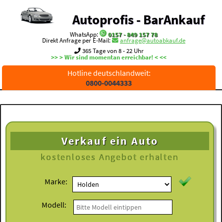
Autoprofis - BarAnkauf
WhatsApp:
0157 - 849 157 78
Direkt Anfrage per E-Mail:
anfrage@autoabkauf.de
365 Tage von 8 - 22 Uhr
>> > Wir sind momentan erreichbar! < <<
Hotline deutschlandweit:
0800-0044333
Verkauf ein Auto
kostenloses
Angebot erhalten
Marke:
Modell: