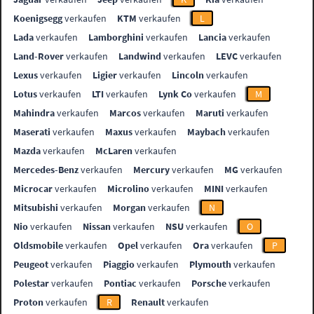
Koenigsegg
verkaufen
KTM
verkaufen
L
Lada
verkaufen
Lamborghini
verkaufen
Lancia
verkaufen
Land-Rover
verkaufen
Landwind
verkaufen
LEVC
verkaufen
Lexus
verkaufen
Ligier
verkaufen
Lincoln
verkaufen
Lotus
verkaufen
LTI
verkaufen
Lynk Co
verkaufen
M
Mahindra
verkaufen
Marcos
verkaufen
Maruti
verkaufen
Maserati
verkaufen
Maxus
verkaufen
Maybach
verkaufen
Mazda
verkaufen
McLaren
verkaufen
Mercedes-Benz
verkaufen
Mercury
verkaufen
MG
verkaufen
Microcar
verkaufen
Microlino
verkaufen
MINI
verkaufen
Mitsubishi
verkaufen
Morgan
verkaufen
N
Nio
verkaufen
Nissan
verkaufen
NSU
verkaufen
O
Oldsmobile
verkaufen
Opel
verkaufen
Ora
verkaufen
P
Peugeot
verkaufen
Piaggio
verkaufen
Plymouth
verkaufen
Polestar
verkaufen
Pontiac
verkaufen
Porsche
verkaufen
Proton
verkaufen
R
Renault
verkaufen