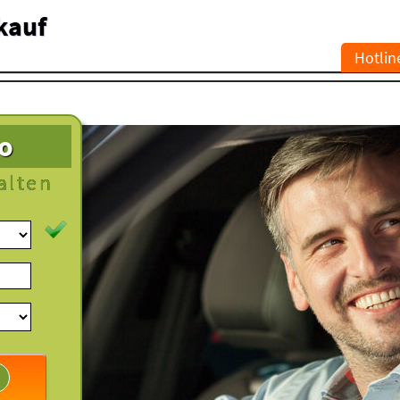
kauf
Hotlin
to
alten