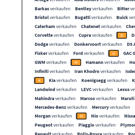
Barkas
verkaufen
Bentley
verkaufen
Bitter
ve
Bristol
verkaufen
Bugatti
verkaufen
Buick
ve
Caterham
verkaufen
Chatenet
verkaufen
Che
Corvette
verkaufen
Cupra
verkaufen
D
D
Dodge
verkaufen
Donkervoort
verkaufen
DS 
Fisker
verkaufen
Ford
verkaufen
GAC 
G
GWM
verkaufen
Hamann
verkaufen
Ho
H
Infiniti
verkaufen
Iran Khodro
verkaufen
Isde
Kia
verkaufen
Koenigsegg
verkaufen
K
Landwind
verkaufen
LEVC
verkaufen
Lexus
ve
Mahindra
verkaufen
Marcos
verkaufen
Maruti
Mercedes-Benz
verkaufen
Mercury
verkaufen
Morgan
verkaufen
Nio
verkaufen
Niss
N
Peugeot
verkaufen
Piaggio
verkaufen
Plymo
Renault
verkaufen
Rolls-Royce
verkaufen
Ro