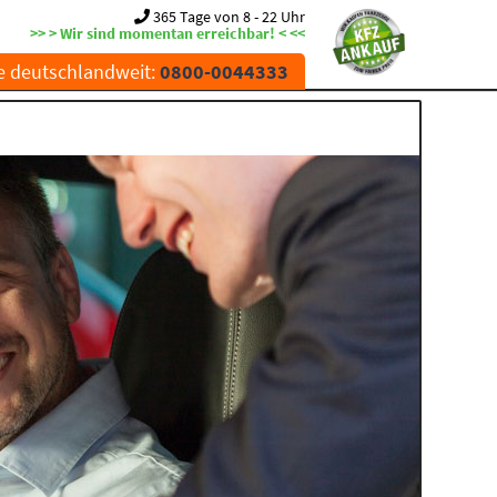
365 Tage von 8 - 22 Uhr
>> > Wir sind momentan erreichbar! < <<
e deutschlandweit:
0800-0044333