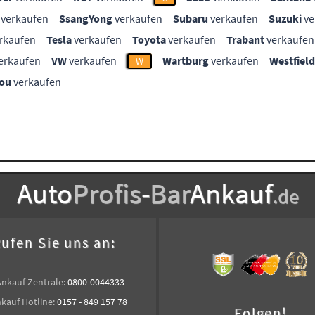
verkaufen
SsangYong
verkaufen
Subaru
verkaufen
Suzuki
ve
rkaufen
Tesla
verkaufen
Toyota
verkaufen
Trabant
verkaufen
erkaufen
VW
verkaufen
Wartburg
verkaufen
Westfield
W
ou
verkaufen
Auto
Profis
-
Bar
Ankauf
.de
ufen Sie uns an:
Ankauf Zentrale:
0800-0044333
kauf Hotline:
0157 - 849 157 78
Folgen!