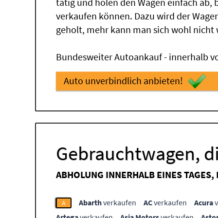
tätig und holen den Wagen einfach ab,
verkaufen können. Dazu wird der Wagen
geholt, mehr kann man sich wohl nicht
Bundesweiter Autoankauf - innerhalb vo
Auto unverbindlich anbieten!
Gebrauchtwagen, di
ABHOLUNG INNERHALB EINES TAGES,
Abarth
verkaufen
AC
verkaufen
Acura
v
A
Artega
verkaufen
Asia Motors
verkaufen
Asto