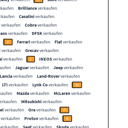
rkaufen
Brilliance
verkaufen
rkaufen
Casalini
verkaufen
L
verkaufen
Cobra
verkaufen
aso
verkaufen
DFSK
verkaufen
Ferrari
verkaufen
Fiat
verkaufen
F
C
verkaufen
Grecav
verkaufen
i
verkaufen
INEOS
verkaufen
I
aufen
Jaguar
verkaufen
Jeep
verkaufen
Lancia
verkaufen
Land-Rover
verkaufen
LTI
verkaufen
Lynk Co
verkaufen
M
kaufen
Mazda
verkaufen
McLaren
verkaufen
erkaufen
Mitsubishi
verkaufen
el
verkaufen
Ora
verkaufen
P
verkaufen
Proton
verkaufen
R
verkaufen
Seat
verkaufen
Skoda
verkaufen