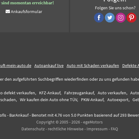
r sind momentan erreichbar!
Folgen Sie uns schon?
Ankaufsformular
auft-mein-auto.de
Autoankauf live
Auto mit Schaden verkaufen
Defekte 
er den aufgeführten Suchbegriffen wiederfinden oder zu uns gefunden haben,
o defekt verkaufen,
KFZ-Ankauf,
Fahrzeugankauf,
Auto verkaufen,
Auto
rschaden,
Wir kaufen dein Auto ohne TÜV,
PKW-Ankauf,
Autoexport,
Geb
fis - BarAnkauf
-
Benotet mit
4.76
von 5.0 Punkten basierend auf
293
Bewer
Copyright © 2005 - 2026 - egeMotors
Datenschutz
-
rechtliche Hinweise
-
Impressum
-
FAQ