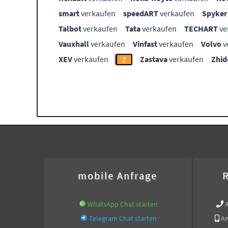
smart
verkaufen
speedART
verkaufen
Spyker
Talbot
verkaufen
Tata
verkaufen
TECHART
ve
Vauxhall
verkaufen
Vinfast
verkaufen
Volvo
v
XEV
verkaufen
Zastava
verkaufen
Zhid
Z
mobile Anfrage
R
WhatsApp Chat starten
Telegram Chat starten
An