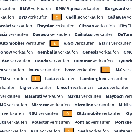
rkaufen
BMW
verkaufen
BMW Alpina
verkaufen
Borgward
ve
rkaufen
BYD
verkaufen
Cadillac
verkaufen
Callaway
ve
C
vrolet
verkaufen
Chrysler
verkaufen
Citroen
verkaufen
CityE
acia
verkaufen
Daewoo
verkaufen
Daihatsu
verkaufen
DeTom
Automobiles
verkaufen
e.GO
verkaufen
Elaris
verkaufen
E
Gonow
verkaufen
Gemballa
verkaufen
Genesis
verkaufen
GM
lden
verkaufen
Honda
verkaufen
Hummer
verkaufen
Hyunda
ra
verkaufen
Isuzu
verkaufen
Iveco
verkaufen
JAC
verk
J
KTM
verkaufen
Lada
verkaufen
Lamborghini
verkaufen
L
rkaufen
Ligier
verkaufen
Lincoln
verkaufen
Lotus
verkaufen
verkaufen
Maserati
verkaufen
Maxus
verkaufen
Maybach
ver
MG
verkaufen
Microcar
verkaufen
Microlino
verkaufen
MINI
v
an
verkaufen
NSU
verkaufen
Oldsmobile
verkaufen
Op
O
uth
verkaufen
Polestar
verkaufen
Pontiac
verkaufen
Porsche
ver
verkaufen
RUF
verkaufen
Saab
verkaufen
Santana
S