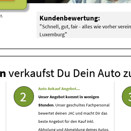
t.
Kundenbewertung:
"
Schnell, gut, fair - alles wie vorher vere
"
Luxemburg
Doreen aus Diekirch (
Porsche
)
en
verkaufst Du Dein Auto z
Auto Ankauf Angebot...
2
Unser Angebot kommt in wenigen
Stunden
. Unser geschultes Fachpersonal
bewertet deinen JAC und macht Dir das
beste Angebot für den Kauf inkl.
Abholung und Abmeldung deines Autos.