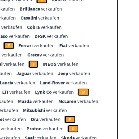
rkaufen
Brilliance
verkaufen
rkaufen
Casalini
verkaufen
L
verkaufen
Cobra
verkaufen
aso
verkaufen
DFSK
verkaufen
Ferrari
verkaufen
Fiat
verkaufen
F
C
verkaufen
Grecav
verkaufen
i
verkaufen
INEOS
verkaufen
I
aufen
Jaguar
verkaufen
Jeep
verkaufen
Lancia
verkaufen
Land-Rover
verkaufen
LTI
verkaufen
Lynk Co
verkaufen
M
kaufen
Mazda
verkaufen
McLaren
verkaufen
erkaufen
Mitsubishi
verkaufen
el
verkaufen
Ora
verkaufen
P
verkaufen
Proton
verkaufen
R
verkaufen
Seat
verkaufen
Skoda
verkaufen