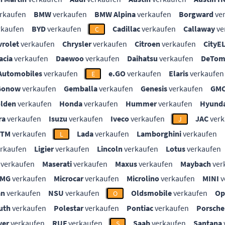
rkaufen
BMW
verkaufen
BMW Alpina
verkaufen
Borgward
ve
rkaufen
BYD
verkaufen
Cadillac
verkaufen
Callaway
ve
C
vrolet
verkaufen
Chrysler
verkaufen
Citroen
verkaufen
CityE
acia
verkaufen
Daewoo
verkaufen
Daihatsu
verkaufen
DeTom
Automobiles
verkaufen
e.GO
verkaufen
Elaris
verkaufen
E
Gonow
verkaufen
Gemballa
verkaufen
Genesis
verkaufen
GM
lden
verkaufen
Honda
verkaufen
Hummer
verkaufen
Hyunda
ra
verkaufen
Isuzu
verkaufen
Iveco
verkaufen
JAC
verk
J
KTM
verkaufen
Lada
verkaufen
Lamborghini
verkaufen
L
rkaufen
Ligier
verkaufen
Lincoln
verkaufen
Lotus
verkaufen
verkaufen
Maserati
verkaufen
Maxus
verkaufen
Maybach
ver
MG
verkaufen
Microcar
verkaufen
Microlino
verkaufen
MINI
v
an
verkaufen
NSU
verkaufen
Oldsmobile
verkaufen
Op
O
uth
verkaufen
Polestar
verkaufen
Pontiac
verkaufen
Porsche
ver
verkaufen
RUF
verkaufen
Saab
verkaufen
Santana
S