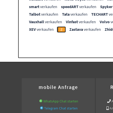
smart
verkaufen
speedART
verkaufen
Spyker
Talbot
verkaufen
Tata
verkaufen
TECHART
ve
Vauxhall
verkaufen
Vinfast
verkaufen
Volvo
v
XEV
verkaufen
Zastava
verkaufen
Zhid
Z
mobile Anfrage
R
WhatsApp Chat starten
Telegram Chat starten
An