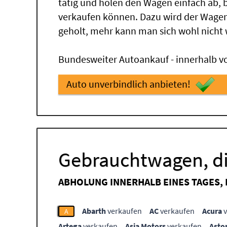
tätig und holen den Wagen einfach ab,
verkaufen können. Dazu wird der Wagen
geholt, mehr kann man sich wohl nicht
Bundesweiter Autoankauf - innerhalb vo
Auto unverbindlich anbieten!
Gebrauchtwagen, di
ABHOLUNG INNERHALB EINES TAGES,
Abarth
verkaufen
AC
verkaufen
Acura
v
A
Artega
verkaufen
Asia Motors
verkaufen
Asto