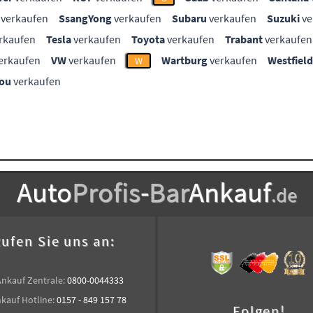
verkaufen
SsangYong
verkaufen
Subaru
verkaufen
Suzuki
ve
rkaufen
Tesla
verkaufen
Toyota
verkaufen
Trabant
verkaufen
erkaufen
VW
verkaufen
Wartburg
verkaufen
Westfield
W
ou
verkaufen
Auto
Profis
-
Bar
Ankauf
.de
ufen Sie uns an:
Ankauf Zentrale:
0800-0044333
kauf Hotline:
0157 - 849 157 78
Folgen!