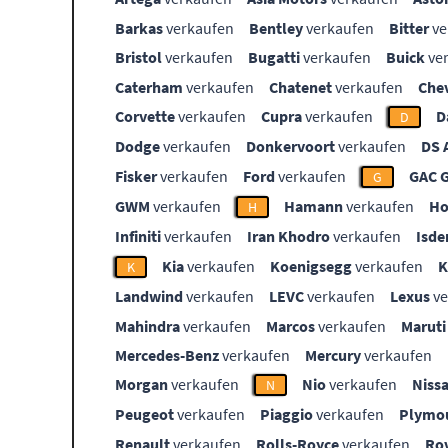
Barkas
verkaufen
Bentley
verkaufen
Bitter
ve
Bristol
verkaufen
Bugatti
verkaufen
Buick
ve
Caterham
verkaufen
Chatenet
verkaufen
Che
Corvette
verkaufen
Cupra
verkaufen
D
D
Dodge
verkaufen
Donkervoort
verkaufen
DS 
Fisker
verkaufen
Ford
verkaufen
GAC 
G
GWM
verkaufen
Hamann
verkaufen
Ho
H
Infiniti
verkaufen
Iran Khodro
verkaufen
Isde
Kia
verkaufen
Koenigsegg
verkaufen
K
Landwind
verkaufen
LEVC
verkaufen
Lexus
ve
Mahindra
verkaufen
Marcos
verkaufen
Maruti
Mercedes-Benz
verkaufen
Mercury
verkaufen
Morgan
verkaufen
Nio
verkaufen
Niss
N
Peugeot
verkaufen
Piaggio
verkaufen
Plymo
Renault
verkaufen
Rolls-Royce
verkaufen
Ro