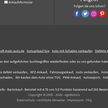
Ankaufsformular
Folgen Sie uns schon?
auft-mein-auto.de
Autoankauf live
Auto mit Schaden verkaufen
Defekte 
er den aufgeführten Suchbegriffen wiederfinden oder zu uns gefunden haben,
o defekt verkaufen,
KFZ-Ankauf,
Fahrzeugankauf,
Auto verkaufen,
Auto
rschaden,
Wir kaufen dein Auto ohne TÜV,
PKW-Ankauf,
Autoexport,
Geb
fis - BarAnkauf
-
Benotet mit
4.76
von 5.0 Punkten basierend auf
293
Bewer
Copyright © 2005 - 2026 - egeMotors
Datenschutz
-
rechtliche Hinweise
-
Impressum
-
FAQ