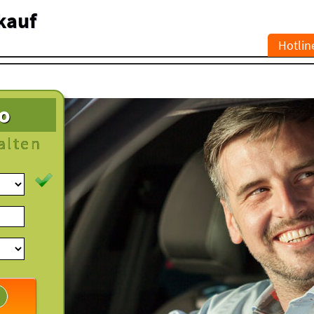
kauf
Hotlin
to
alten