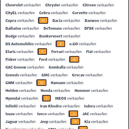
Chevrolet
verkaufen
Chrysler
verkaufen
Citroen
verkaufen
CityEL
verkaufen
Cobra
verkaufen
Corvette
verkaufen
Cupra
verkaufen
D
Dacia
verkaufen
Daewoo
verkaufen
Daihatsu
verkaufen
DeTomaso
verkaufen
DFSK
verkaufen
Dodge
verkaufen
Donkervoort
verkaufen
DS Automobiles
verkaufen
E
e.GO
verkaufen
Elaris
verkaufen
F
Ferrari
verkaufen
Fiat
verkaufen
Fisker
verkaufen
Ford
verkaufen
G
GAC Gonow
verkaufen
Gemballa
verkaufen
Genesis
verkaufen
GMC
verkaufen
Grecav
verkaufen
GWM
verkaufen
H
Hamann
verkaufen
Holden
verkaufen
Honda
verkaufen
Hummer
verkaufen
Hyundai
verkaufen
I
INEOS
verkaufen
Infiniti
verkaufen
Iran Khodro
verkaufen
Isdera
verkaufen
Isuzu
verkaufen
Iveco
verkaufen
J
JAC
verkaufen
Jaguar
verkaufen
Jeep
verkaufen
K
Kia
verkaufen