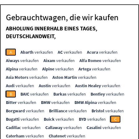
Gebrauchtwagen, die wir kaufen
ABHOLUNG INNERHALB EINES TAGES,
DEUTSCHLANDWEIT,
A
Abarth
verkaufen
AC
verkaufen
Acura
verkaufen
Aiways
verkaufen
Aixam
verkaufen
Alfa Romeo
verkaufen
Alpina
verkaufen
Alpine
verkaufen
Artega
verkaufen
Asia Motors
verkaufen
Aston Martin
verkaufen
Audi
verkaufen
Austin
verkaufen
Austin Healey
verkaufen
B
BAIC
verkaufen
Barkas
verkaufen
Bentley
verkaufen
Bitter
verkaufen
BMW
verkaufen
BMW Alpina
verkaufen
Borgward
verkaufen
Brilliance
verkaufen
Bristol
verkaufen
Bugatti
verkaufen
Buick
verkaufen
BYD
verkaufen
C
Cadillac
verkaufen
Callaway
verkaufen
Casalini
verkaufen
Caterham
verkaufen
Chatenet
verkaufen