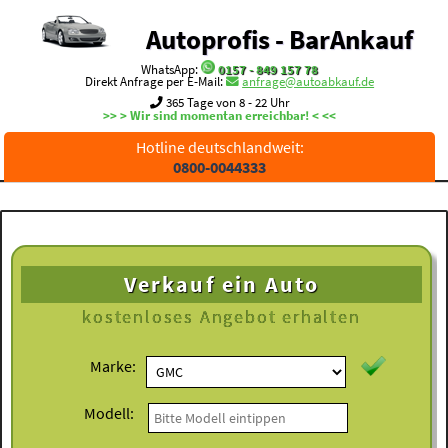
Autoprofis - BarAnkauf
WhatsApp:
0157 - 849 157 78
Direkt Anfrage per E-Mail:
anfrage@autoabkauf.de
365 Tage von 8 - 22 Uhr
>> > Wir sind momentan erreichbar! < <<
Hotline deutschlandweit:
0800-0044333
Verkauf ein Auto
kostenloses
Angebot erhalten
Marke:
Modell: