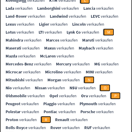
Koenigsegg
verkaufen
KTM
verkaufen
L
Lada
verkaufen
Lamborghini
verkaufen
Lancia
verkaufen
Land-Rover
verkaufen
Landwind
verkaufen
LEVC
verkaufen
Lexus
verkaufen
Ligier
verkaufen
Lincoln
verkaufen
Lotus
verkaufen
LTI
verkaufen
Lynk Co
verkaufen
M
Mahindra
verkaufen
Marcos
verkaufen
Maruti
verkaufen
Maserati
verkaufen
Maxus
verkaufen
Maybach
verkaufen
Mazda
verkaufen
McLaren
verkaufen
Mercedes-Benz
verkaufen
Mercury
verkaufen
MG
verkaufen
Microcar
verkaufen
Microlino
verkaufen
MINI
verkaufen
Mitsubishi
verkaufen
Morgan
verkaufen
N
Nio
verkaufen
Nissan
verkaufen
NSU
verkaufen
O
Oldsmobile
verkaufen
Opel
verkaufen
Ora
verkaufen
P
Peugeot
verkaufen
Piaggio
verkaufen
Plymouth
verkaufen
Polestar
verkaufen
Pontiac
verkaufen
Porsche
verkaufen
Proton
verkaufen
R
Renault
verkaufen
Rolls-Royce
verkaufen
Rover
verkaufen
RUF
verkaufen