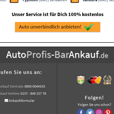
T
V
Unser Service ist für Dich 100% kostenlos
Auto unverbindlich anbieten!
Auto
Profis
-
Bar
Ankauf
.de
ufen Sie uns an:
Ankauf Zentrale:
0800-0044333
kauf Hotline:
0157 - 849 157 78
Folgen!
Ankaufsformular
Folgen Sie uns schon?