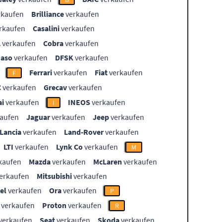
rkaufen
Brilliance
verkaufen
rkaufen
Casalini
verkaufen
L
verkaufen
Cobra
verkaufen
aso
verkaufen
DFSK
verkaufen
Ferrari
verkaufen
Fiat
verkaufen
F
C
verkaufen
Grecav
verkaufen
i
verkaufen
INEOS
verkaufen
I
aufen
Jaguar
verkaufen
Jeep
verkaufen
Lancia
verkaufen
Land-Rover
verkaufen
LTI
verkaufen
Lynk Co
verkaufen
M
kaufen
Mazda
verkaufen
McLaren
verkaufen
erkaufen
Mitsubishi
verkaufen
el
verkaufen
Ora
verkaufen
P
verkaufen
Proton
verkaufen
R
verkaufen
Seat
verkaufen
Skoda
verkaufen