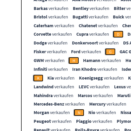
Barkas
verkaufen
Bentley
verkaufen
Bitter
ve
Bristol
verkaufen
Bugatti
verkaufen
Buick
ve
Caterham
verkaufen
Chatenet
verkaufen
Che
Corvette
verkaufen
Cupra
verkaufen
D
D
Dodge
verkaufen
Donkervoort
verkaufen
DS 
Fisker
verkaufen
Ford
verkaufen
GAC 
G
GWM
verkaufen
Hamann
verkaufen
Ho
H
Infiniti
verkaufen
Iran Khodro
verkaufen
Isde
Kia
verkaufen
Koenigsegg
verkaufen
K
Landwind
verkaufen
LEVC
verkaufen
Lexus
ve
Mahindra
verkaufen
Marcos
verkaufen
Maruti
Mercedes-Benz
verkaufen
Mercury
verkaufen
Morgan
verkaufen
Nio
verkaufen
Niss
N
Peugeot
verkaufen
Piaggio
verkaufen
Plymo
Renault
verkaufen
Rolls-Royce
verkaufen
Ro