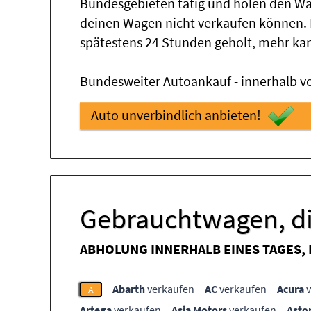
Bundesgebieten tätig und holen den Wa
deinen Wagen nicht verkaufen können.
spätestens 24 Stunden geholt, mehr ka
Bundesweiter Autoankauf - innerhalb vo
Auto unverbindlich anbieten!
Gebrauchtwagen, di
ABHOLUNG INNERHALB EINES TAGES,
Abarth
verkaufen
AC
verkaufen
Acura
v
A
Artega
verkaufen
Asia Motors
verkaufen
Asto