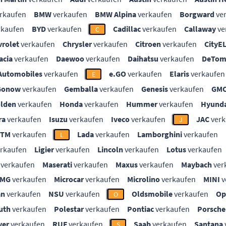
rkaufen
BMW
verkaufen
BMW Alpina
verkaufen
Borgward
ve
rkaufen
BYD
verkaufen
Cadillac
verkaufen
Callaway
ve
C
vrolet
verkaufen
Chrysler
verkaufen
Citroen
verkaufen
CityE
acia
verkaufen
Daewoo
verkaufen
Daihatsu
verkaufen
DeTom
Automobiles
verkaufen
e.GO
verkaufen
Elaris
verkaufen
E
Gonow
verkaufen
Gemballa
verkaufen
Genesis
verkaufen
GM
lden
verkaufen
Honda
verkaufen
Hummer
verkaufen
Hyunda
ra
verkaufen
Isuzu
verkaufen
Iveco
verkaufen
JAC
verk
J
KTM
verkaufen
Lada
verkaufen
Lamborghini
verkaufen
L
rkaufen
Ligier
verkaufen
Lincoln
verkaufen
Lotus
verkaufen
verkaufen
Maserati
verkaufen
Maxus
verkaufen
Maybach
ver
MG
verkaufen
Microcar
verkaufen
Microlino
verkaufen
MINI
v
an
verkaufen
NSU
verkaufen
Oldsmobile
verkaufen
Op
O
uth
verkaufen
Polestar
verkaufen
Pontiac
verkaufen
Porsche
ver
verkaufen
RUF
verkaufen
Saab
verkaufen
Santana
S