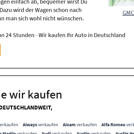
gen einfach ab, bequemer wirst Du
 Dazu wird der Wagen schon nach
GMC 
nn man sich wohl nicht wünschen.
n 24 Stunden - Wir kaufen Ihr Auto in Deutschland
e wir kaufen
 DEUTSCHLANDWEIT,
erkaufen
Aiways
verkaufen
Aixam
verkaufen
Alfa Romeo
ver
n Martin
verkaufen
Audi
verkaufen
Austin
verkaufen
Austin H