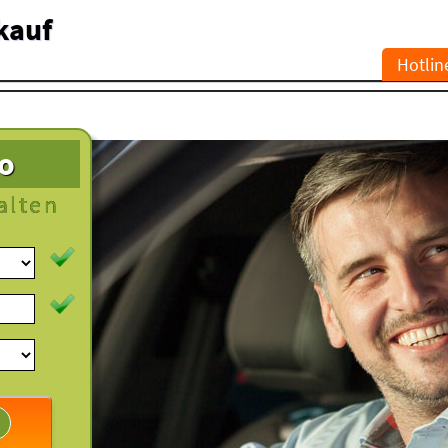
kauf
Hotlin
to
alten