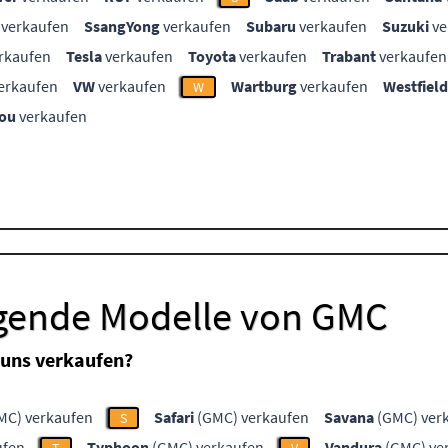
verkaufen
SsangYong
verkaufen
Subaru
verkaufen
Suzuki
ve
rkaufen
Tesla
verkaufen
Toyota
verkaufen
Trabant
verkaufen
erkaufen
VW
verkaufen
Wartburg
verkaufen
Westfield
W
ou
verkaufen
lgende Modelle von GMC
uns verkaufen?
MC) verkaufen
Safari
(GMC) verkaufen
Savana
(GMC) ver
S
ufen
Typhoon
(GMC) verkaufen
Vandura
(GMC) ve