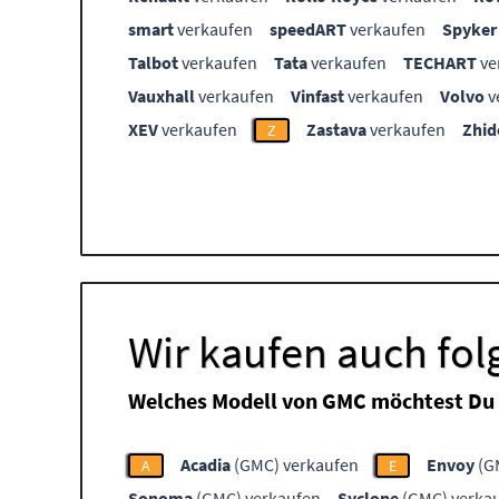
smart
verkaufen
speedART
verkaufen
Spyker
Talbot
verkaufen
Tata
verkaufen
TECHART
ve
Vauxhall
verkaufen
Vinfast
verkaufen
Volvo
v
XEV
verkaufen
Zastava
verkaufen
Zhid
Z
Wir kaufen auch fo
Welches Modell von GMC möchtest Du 
Acadia
(GMC) verkaufen
Envoy
(G
A
E
Sonoma
(GMC) verkaufen
Syclone
(GMC) verka