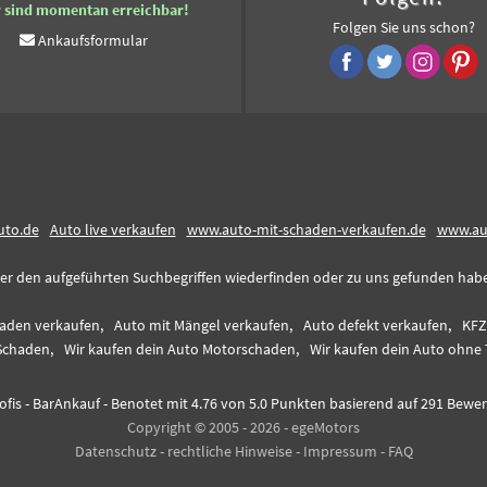
r sind momentan erreichbar!
Folgen Sie uns schon?
Ankaufsformular
uto.de
Auto live verkaufen
www.auto-mit-schaden-verkaufen.de
www.au
er den aufgeführten Suchbegriffen wiederfinden oder zu uns gefunden haben,
aden verkaufen,
Auto mit Mängel verkaufen,
Auto defekt verkaufen,
KFZ
Schaden,
Wir kaufen dein Auto Motorschaden,
Wir kaufen dein Auto ohne 
fis - BarAnkauf
-
Benotet mit
4.76
von 5.0 Punkten basierend auf
291
Bewer
Copyright © 2005 - 2026 - egeMotors
Datenschutz
-
rechtliche Hinweise
-
Impressum
-
FAQ