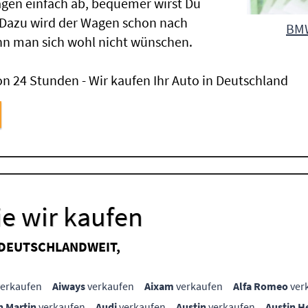
gen einfach ab, bequemer wirst Du
 Dazu wird der Wagen schon nach
BMW
nn man sich wohl nicht wünschen.
n 24 Stunden - Wir kaufen Ihr Auto in Deutschland
e wir kaufen
 DEUTSCHLANDWEIT,
erkaufen
Aiways
verkaufen
Aixam
verkaufen
Alfa Romeo
ver
n Martin
verkaufen
Audi
verkaufen
Austin
verkaufen
Austin H