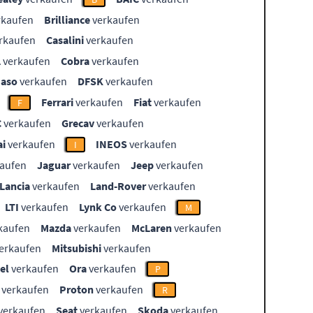
rkaufen
Brilliance
verkaufen
rkaufen
Casalini
verkaufen
L
verkaufen
Cobra
verkaufen
aso
verkaufen
DFSK
verkaufen
Ferrari
verkaufen
Fiat
verkaufen
F
C
verkaufen
Grecav
verkaufen
i
verkaufen
INEOS
verkaufen
I
aufen
Jaguar
verkaufen
Jeep
verkaufen
Lancia
verkaufen
Land-Rover
verkaufen
LTI
verkaufen
Lynk Co
verkaufen
M
kaufen
Mazda
verkaufen
McLaren
verkaufen
erkaufen
Mitsubishi
verkaufen
el
verkaufen
Ora
verkaufen
P
verkaufen
Proton
verkaufen
R
verkaufen
Seat
verkaufen
Skoda
verkaufen