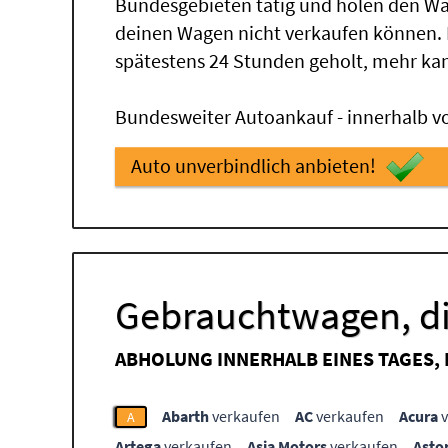
Bundesgebieten tätig und holen den Wa
deinen Wagen nicht verkaufen können.
spätestens 24 Stunden geholt, mehr ka
Bundesweiter Autoankauf - innerhalb vo
Auto unverbindlich anbieten!
Gebrauchtwagen, di
ABHOLUNG INNERHALB EINES TAGES,
Abarth
verkaufen
AC
verkaufen
Acura
v
A
Artega
verkaufen
Asia Motors
verkaufen
Asto