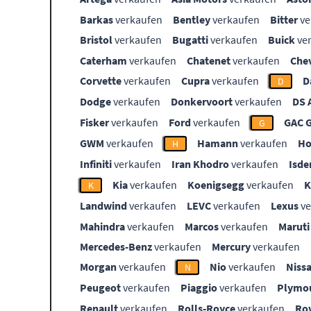
Barkas
verkaufen
Bentley
verkaufen
Bitter
ve
Bristol
verkaufen
Bugatti
verkaufen
Buick
ve
Caterham
verkaufen
Chatenet
verkaufen
Che
Corvette
verkaufen
Cupra
verkaufen
D
D
Dodge
verkaufen
Donkervoort
verkaufen
DS 
Fisker
verkaufen
Ford
verkaufen
GAC 
G
GWM
verkaufen
Hamann
verkaufen
Ho
H
Infiniti
verkaufen
Iran Khodro
verkaufen
Isde
Kia
verkaufen
Koenigsegg
verkaufen
K
Landwind
verkaufen
LEVC
verkaufen
Lexus
ve
Mahindra
verkaufen
Marcos
verkaufen
Maruti
Mercedes-Benz
verkaufen
Mercury
verkaufen
Morgan
verkaufen
Nio
verkaufen
Niss
N
Peugeot
verkaufen
Piaggio
verkaufen
Plymo
Renault
verkaufen
Rolls-Royce
verkaufen
Ro