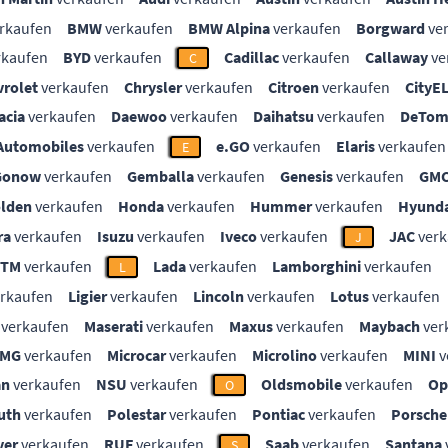
rkaufen
BMW
verkaufen
BMW Alpina
verkaufen
Borgward
ve
rkaufen
BYD
verkaufen
Cadillac
verkaufen
Callaway
ve
C
vrolet
verkaufen
Chrysler
verkaufen
Citroen
verkaufen
CityE
acia
verkaufen
Daewoo
verkaufen
Daihatsu
verkaufen
DeTom
Automobiles
verkaufen
e.GO
verkaufen
Elaris
verkaufen
E
Gonow
verkaufen
Gemballa
verkaufen
Genesis
verkaufen
GM
lden
verkaufen
Honda
verkaufen
Hummer
verkaufen
Hyunda
ra
verkaufen
Isuzu
verkaufen
Iveco
verkaufen
JAC
verk
J
KTM
verkaufen
Lada
verkaufen
Lamborghini
verkaufen
L
rkaufen
Ligier
verkaufen
Lincoln
verkaufen
Lotus
verkaufen
verkaufen
Maserati
verkaufen
Maxus
verkaufen
Maybach
ver
MG
verkaufen
Microcar
verkaufen
Microlino
verkaufen
MINI
v
an
verkaufen
NSU
verkaufen
Oldsmobile
verkaufen
Op
O
uth
verkaufen
Polestar
verkaufen
Pontiac
verkaufen
Porsche
ver
verkaufen
RUF
verkaufen
Saab
verkaufen
Santana
S