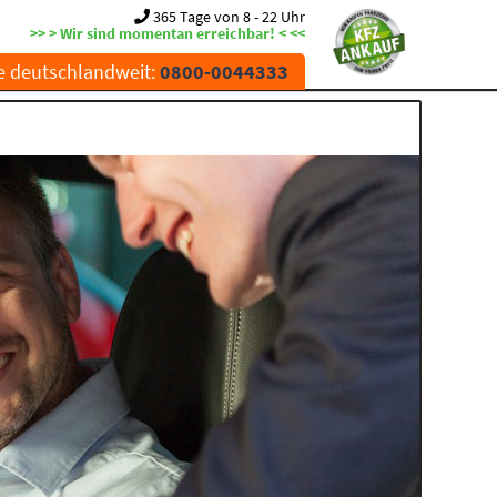
365 Tage von 8 - 22 Uhr
>> > Wir sind momentan erreichbar! < <<
e deutschlandweit:
0800-0044333