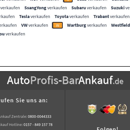
verkaufen
SsangYong
verkaufen
Subaru
verkaufen
Suzuki
ve
rkaufen
Tesla
verkaufen
Toyota
verkaufen
Trabant
verkaufen
erkaufen
VW
verkaufen
Wartburg
verkaufen
Westfield
W
ou
verkaufen
Auto
Profis
-
Bar
Ankauf
.de
ufen Sie uns an:
Ankauf Zentrale:
0800-0044333
kauf Hotline:
0157 - 849 157 78
Folgen!