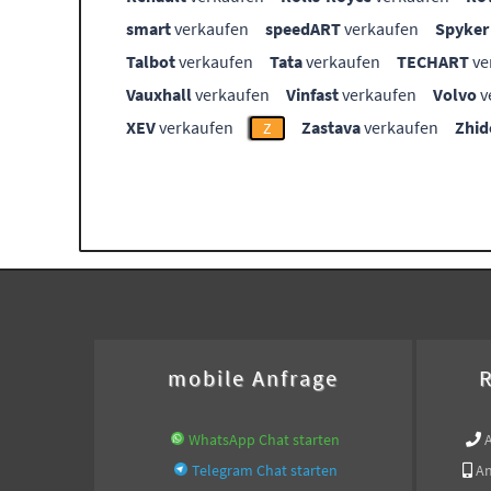
smart
verkaufen
speedART
verkaufen
Spyker
Talbot
verkaufen
Tata
verkaufen
TECHART
ve
Vauxhall
verkaufen
Vinfast
verkaufen
Volvo
v
XEV
verkaufen
Zastava
verkaufen
Zhid
Z
mobile Anfrage
R
WhatsApp Chat starten
Telegram Chat starten
An