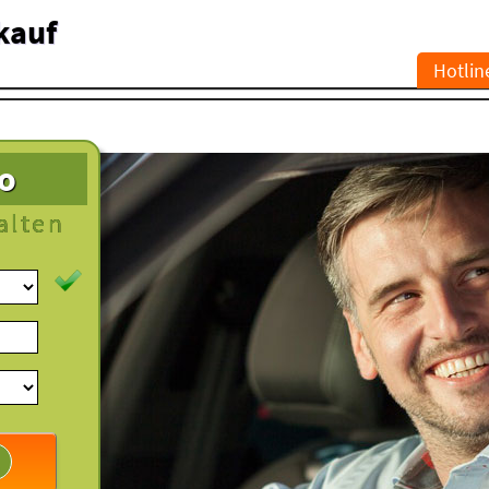
kauf
Hotlin
to
alten