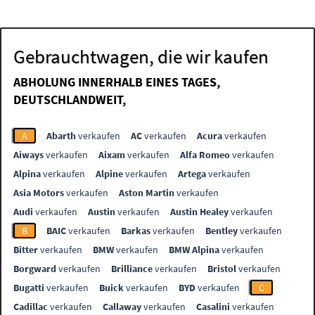
Gebrauchtwagen, die wir kaufen
ABHOLUNG INNERHALB EINES TAGES,
DEUTSCHLANDWEIT,
A
Abarth
verkaufen
AC
verkaufen
Acura
verkaufen
Aiways
verkaufen
Aixam
verkaufen
Alfa Romeo
verkaufen
Alpina
verkaufen
Alpine
verkaufen
Artega
verkaufen
Asia Motors
verkaufen
Aston Martin
verkaufen
Audi
verkaufen
Austin
verkaufen
Austin Healey
verkaufen
B
BAIC
verkaufen
Barkas
verkaufen
Bentley
verkaufen
Bitter
verkaufen
BMW
verkaufen
BMW Alpina
verkaufen
Borgward
verkaufen
Brilliance
verkaufen
Bristol
verkaufen
Bugatti
verkaufen
Buick
verkaufen
BYD
verkaufen
C
Cadillac
verkaufen
Callaway
verkaufen
Casalini
verkaufen