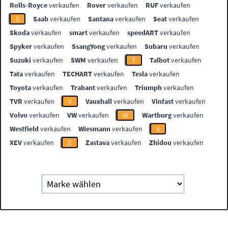
Rolls-Royce
verkaufen
Rover
verkaufen
RUF
verkaufen
S
Saab
verkaufen
Santana
verkaufen
Seat
verkaufen
Skoda
verkaufen
smart
verkaufen
speedART
verkaufen
Spyker
verkaufen
SsangYong
verkaufen
Subaru
verkaufen
Suzuki
verkaufen
SWM
verkaufen
T
Talbot
verkaufen
Tata
verkaufen
TECHART
verkaufen
Tesla
verkaufen
Toyota
verkaufen
Trabant
verkaufen
Triumph
verkaufen
TVR
verkaufen
V
Vauxhall
verkaufen
Vinfast
verkaufen
Volvo
verkaufen
VW
verkaufen
W
Wartburg
verkaufen
Westfield
verkaufen
Wiesmann
verkaufen
X
XEV
verkaufen
Z
Zastava
verkaufen
Zhidou
verkaufen