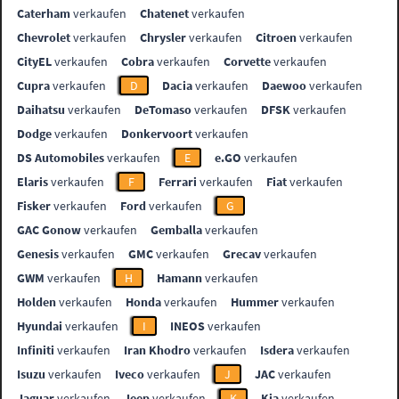
Caterham
verkaufen
Chatenet
verkaufen
Chevrolet
verkaufen
Chrysler
verkaufen
Citroen
verkaufen
CityEL
verkaufen
Cobra
verkaufen
Corvette
verkaufen
Cupra
verkaufen
D
Dacia
verkaufen
Daewoo
verkaufen
Daihatsu
verkaufen
DeTomaso
verkaufen
DFSK
verkaufen
Dodge
verkaufen
Donkervoort
verkaufen
DS Automobiles
verkaufen
E
e.GO
verkaufen
Elaris
verkaufen
F
Ferrari
verkaufen
Fiat
verkaufen
Fisker
verkaufen
Ford
verkaufen
G
GAC Gonow
verkaufen
Gemballa
verkaufen
Genesis
verkaufen
GMC
verkaufen
Grecav
verkaufen
GWM
verkaufen
H
Hamann
verkaufen
Holden
verkaufen
Honda
verkaufen
Hummer
verkaufen
Hyundai
verkaufen
I
INEOS
verkaufen
Infiniti
verkaufen
Iran Khodro
verkaufen
Isdera
verkaufen
Isuzu
verkaufen
Iveco
verkaufen
J
JAC
verkaufen
Jaguar
verkaufen
Jeep
verkaufen
K
Kia
verkaufen