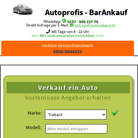
Autoprofis - BarAnkauf
WhatsApp:
0157 - 849 157 78
Direkt Anfrage per E-Mail:
anfrage@autoabkauf.de
365 Tage von 8 - 22 Uhr
>> > Wir sind momentan erreichbar! < <<
Hotline deutschlandweit:
0800-0044333
Verkauf ein Auto
kostenloses
Angebot erhalten
Marke:
Modell: