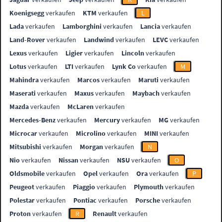
Koenigsegg
verkaufen
KTM
verkaufen
L
Lada
verkaufen
Lamborghini
verkaufen
Lancia
verkaufen
Land-Rover
verkaufen
Landwind
verkaufen
LEVC
verkaufen
Lexus
verkaufen
Ligier
verkaufen
Lincoln
verkaufen
Lotus
verkaufen
LTI
verkaufen
Lynk Co
verkaufen
M
Mahindra
verkaufen
Marcos
verkaufen
Maruti
verkaufen
Maserati
verkaufen
Maxus
verkaufen
Maybach
verkaufen
Mazda
verkaufen
McLaren
verkaufen
Mercedes-Benz
verkaufen
Mercury
verkaufen
MG
verkaufen
Microcar
verkaufen
Microlino
verkaufen
MINI
verkaufen
Mitsubishi
verkaufen
Morgan
verkaufen
N
Nio
verkaufen
Nissan
verkaufen
NSU
verkaufen
O
Oldsmobile
verkaufen
Opel
verkaufen
Ora
verkaufen
P
Peugeot
verkaufen
Piaggio
verkaufen
Plymouth
verkaufen
Polestar
verkaufen
Pontiac
verkaufen
Porsche
verkaufen
Proton
verkaufen
R
Renault
verkaufen