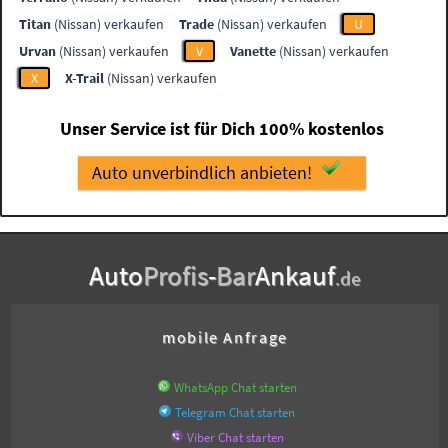
Titan
(Nissan) verkaufen
Trade
(Nissan) verkaufen
U
Urvan
(Nissan) verkaufen
V
Vanette
(Nissan) verkaufen
X
X-Trail
(Nissan) verkaufen
Unser Service ist für Dich 100% kostenlos
Auto unverbindlich anbieten!
Auto
Profis
-
Bar
Ankauf
.de
mobile Anfrage
WhatsApp Chat starten
Telegram Chat starten
Viber Chat starten