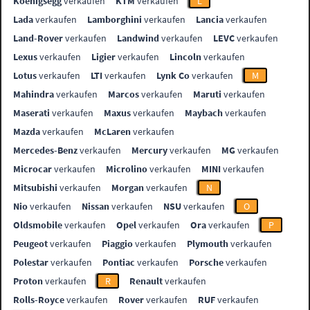
Koenigsegg
verkaufen
KTM
verkaufen
L
Lada
verkaufen
Lamborghini
verkaufen
Lancia
verkaufen
Land-Rover
verkaufen
Landwind
verkaufen
LEVC
verkaufen
Lexus
verkaufen
Ligier
verkaufen
Lincoln
verkaufen
Lotus
verkaufen
LTI
verkaufen
Lynk Co
verkaufen
M
Mahindra
verkaufen
Marcos
verkaufen
Maruti
verkaufen
Maserati
verkaufen
Maxus
verkaufen
Maybach
verkaufen
Mazda
verkaufen
McLaren
verkaufen
Mercedes-Benz
verkaufen
Mercury
verkaufen
MG
verkaufen
Microcar
verkaufen
Microlino
verkaufen
MINI
verkaufen
Mitsubishi
verkaufen
Morgan
verkaufen
N
Nio
verkaufen
Nissan
verkaufen
NSU
verkaufen
O
Oldsmobile
verkaufen
Opel
verkaufen
Ora
verkaufen
P
Peugeot
verkaufen
Piaggio
verkaufen
Plymouth
verkaufen
Polestar
verkaufen
Pontiac
verkaufen
Porsche
verkaufen
Proton
verkaufen
R
Renault
verkaufen
Rolls-Royce
verkaufen
Rover
verkaufen
RUF
verkaufen