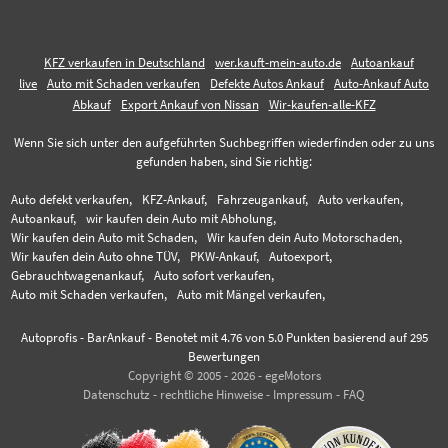
KFZ verkaufen in Deutschland
wer.kauft-mein-auto.de
Autoankauf
live
Auto mit Schaden verkaufen
Defekte Autos Ankauf
Auto-Ankauf Auto
Abkauf
Export Ankauf von Nissan
Wir-kaufen-alle-KFZ
Wenn Sie sich unter den aufgeführten Suchbegriffen wiederfinden oder zu uns
gefunden haben, sind Sie richtig:
Auto defekt verkaufen,
KFZ-Ankauf,
Fahrzeugankauf,
Auto verkaufen,
Autoankauf,
wir kaufen dein Auto mit Abholung,
Wir kaufen dein Auto mit Schaden,
Wir kaufen dein Auto Motorschaden,
Wir kaufen dein Auto ohne TÜV,
PKW-Ankauf,
Autoexport,
Gebrauchtwagenankauf,
Auto sofort verkaufen,
Auto mit Schaden verkaufen,
Auto mit Mängel verkaufen,
Autoprofis - BarAnkauf
-
Benotet mit
4.76
von 5.0 Punkten basierend auf
295
Bewertungen
Copyright © 2005 - 2026 - egeMotors
Datenschutz
-
rechtliche Hinweise
-
Impressum
-
FAQ