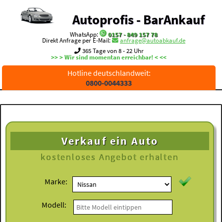
Autoprofis - BarAnkauf
WhatsApp:
0157 - 849 157 78
Direkt Anfrage per E-Mail:
anfrage@autoabkauf.de
365 Tage von 8 - 22 Uhr
>> > Wir sind momentan erreichbar! < <<
Hotline deutschlandweit:
0800-0044333
Verkauf ein Auto
kostenloses
Angebot erhalten
Marke:
Modell: