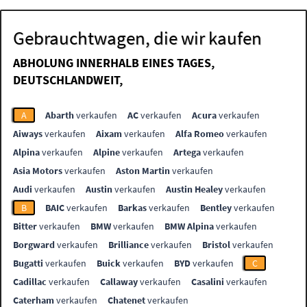
Gebrauchtwagen, die wir kaufen
ABHOLUNG INNERHALB EINES TAGES,
DEUTSCHLANDWEIT,
A
Abarth
verkaufen
AC
verkaufen
Acura
verkaufen
Aiways
verkaufen
Aixam
verkaufen
Alfa Romeo
verkaufen
Alpina
verkaufen
Alpine
verkaufen
Artega
verkaufen
Asia Motors
verkaufen
Aston Martin
verkaufen
Audi
verkaufen
Austin
verkaufen
Austin Healey
verkaufen
B
BAIC
verkaufen
Barkas
verkaufen
Bentley
verkaufen
Bitter
verkaufen
BMW
verkaufen
BMW Alpina
verkaufen
Borgward
verkaufen
Brilliance
verkaufen
Bristol
verkaufen
Bugatti
verkaufen
Buick
verkaufen
BYD
verkaufen
C
Cadillac
verkaufen
Callaway
verkaufen
Casalini
verkaufen
Caterham
verkaufen
Chatenet
verkaufen