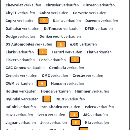
Chevrolet
verkaufen
Chrysler
verkaufen
Citroen
verkaufen
CityEL
verkaufen
Cobra
verkaufen
Corvette
verkaufen
Cupra
verkaufen
D
Dacia
verkaufen
Daewoo
verkaufen
Daihatsu
verkaufen
DeTomaso
verkaufen
DFSK
verkaufen
Dodge
verkaufen
Donkervoort
verkaufen
DS Automobiles
verkaufen
E
e.GO
verkaufen
Elaris
verkaufen
F
Ferrari
verkaufen
Fiat
verkaufen
Fisker
verkaufen
Ford
verkaufen
G
GAC Gonow
verkaufen
Gemballa
verkaufen
Genesis
verkaufen
GMC
verkaufen
Grecav
verkaufen
GWM
verkaufen
H
Hamann
verkaufen
Holden
verkaufen
Honda
verkaufen
Hummer
verkaufen
Hyundai
verkaufen
I
INEOS
verkaufen
Infiniti
verkaufen
Iran Khodro
verkaufen
Isdera
verkaufen
Isuzu
verkaufen
Iveco
verkaufen
J
JAC
verkaufen
Jaguar
verkaufen
Jeep
verkaufen
K
Kia
verkaufen