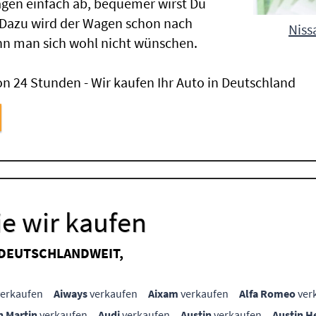
gen einfach ab, bequemer wirst Du
 Dazu wird der Wagen schon nach
Niss
nn man sich wohl nicht wünschen.
n 24 Stunden - Wir kaufen Ihr Auto in Deutschland
e wir kaufen
 DEUTSCHLANDWEIT,
erkaufen
Aiways
verkaufen
Aixam
verkaufen
Alfa Romeo
ver
n Martin
verkaufen
Audi
verkaufen
Austin
verkaufen
Austin H