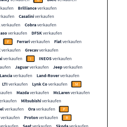
rkaufen
Brilliance
verkaufen
rkaufen
Casalini
verkaufen
L
verkaufen
Cobra
verkaufen
aso
verkaufen
DFSK
verkaufen
Ferrari
verkaufen
Fiat
verkaufen
F
C
verkaufen
Grecav
verkaufen
i
verkaufen
INEOS
verkaufen
I
aufen
Jaguar
verkaufen
Jeep
verkaufen
Lancia
verkaufen
Land-Rover
verkaufen
LTI
verkaufen
Lynk Co
verkaufen
M
kaufen
Mazda
verkaufen
McLaren
verkaufen
erkaufen
Mitsubishi
verkaufen
el
verkaufen
Ora
verkaufen
P
verkaufen
Proton
verkaufen
R
verkaufen
Seat
verkaufen
Skoda
verkaufen