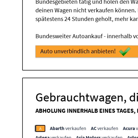
Bundesgebieten tätig und holen den Wa
deinen Wagen nicht verkaufen können.
spätestens 24 Stunden geholt, mehr ka
Bundesweiter Autoankauf - innerhalb vo
Auto unverbindlich anbieten!
Gebrauchtwagen, di
ABHOLUNG INNERHALB EINES TAGES,
Abarth
verkaufen
AC
verkaufen
Acura
v
A
Artega
verkaufen
Asia Motors
verkaufen
Asto