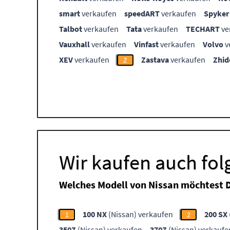
smart
verkaufen
speedART
verkaufen
Spyker
Talbot
verkaufen
Tata
verkaufen
TECHART
ve
Vauxhall
verkaufen
Vinfast
verkaufen
Volvo
v
XEV
verkaufen
Zastava
verkaufen
Zhid
Z
Wir kaufen auch fo
Welches Modell von Nissan möchtest 
100 NX
(Nissan) verkaufen
200 SX
1
2
350Z
(Nissan) verkaufen
370Z
(Nissan) verkaufe