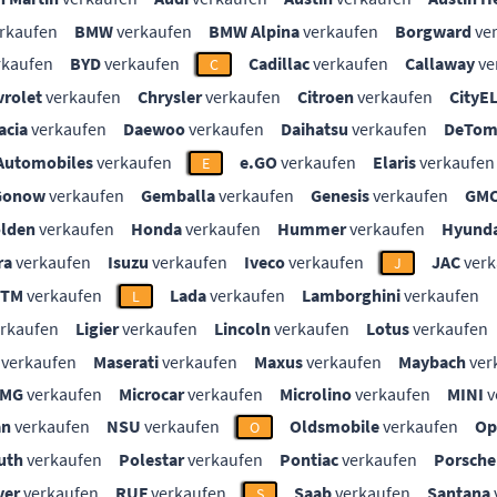
rkaufen
BMW
verkaufen
BMW Alpina
verkaufen
Borgward
ve
rkaufen
BYD
verkaufen
Cadillac
verkaufen
Callaway
ve
C
vrolet
verkaufen
Chrysler
verkaufen
Citroen
verkaufen
CityE
acia
verkaufen
Daewoo
verkaufen
Daihatsu
verkaufen
DeTom
Automobiles
verkaufen
e.GO
verkaufen
Elaris
verkaufen
E
Gonow
verkaufen
Gemballa
verkaufen
Genesis
verkaufen
GM
lden
verkaufen
Honda
verkaufen
Hummer
verkaufen
Hyunda
ra
verkaufen
Isuzu
verkaufen
Iveco
verkaufen
JAC
verk
J
KTM
verkaufen
Lada
verkaufen
Lamborghini
verkaufen
L
rkaufen
Ligier
verkaufen
Lincoln
verkaufen
Lotus
verkaufen
verkaufen
Maserati
verkaufen
Maxus
verkaufen
Maybach
ver
MG
verkaufen
Microcar
verkaufen
Microlino
verkaufen
MINI
v
an
verkaufen
NSU
verkaufen
Oldsmobile
verkaufen
Op
O
uth
verkaufen
Polestar
verkaufen
Pontiac
verkaufen
Porsche
ver
verkaufen
RUF
verkaufen
Saab
verkaufen
Santana
S