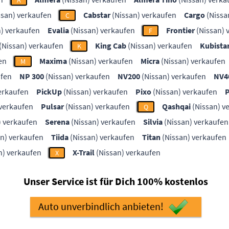
A
ssan) verkaufen
Cabstar
(Nissan) verkaufen
Cargo
(Nissa
C
) verkaufen
Evalia
(Nissan) verkaufen
Frontier
(Nissan) 
F
(Nissan) verkaufen
King Cab
(Nissan) verkaufen
Kubista
K
en
Maxima
(Nissan) verkaufen
Micra
(Nissan) verkaufen
M
ufen
NP 300
(Nissan) verkaufen
NV200
(Nissan) verkaufen
NV4
erkaufen
PickUp
(Nissan) verkaufen
Pixo
(Nissan) verkaufen
P
 verkaufen
Pulsar
(Nissan) verkaufen
Qashqai
(Nissan) v
Q
) verkaufen
Serena
(Nissan) verkaufen
Silvia
(Nissan) verkaufen
n) verkaufen
Tiida
(Nissan) verkaufen
Titan
(Nissan) verkaufen
n) verkaufen
X-Trail
(Nissan) verkaufen
X
Unser Service ist für Dich 100% kostenlos
Auto unverbindlich anbieten!