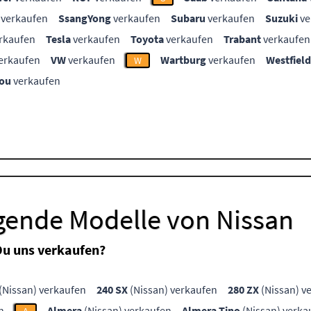
verkaufen
SsangYong
verkaufen
Subaru
verkaufen
Suzuki
ve
rkaufen
Tesla
verkaufen
Toyota
verkaufen
Trabant
verkaufen
erkaufen
VW
verkaufen
Wartburg
verkaufen
Westfield
W
ou
verkaufen
lgende Modelle von Nissan
Du uns verkaufen?
(Nissan) verkaufen
240 SX
(Nissan) verkaufen
280 ZX
(Nissan) v
n
Almera
(Nissan) verkaufen
Almera Tino
(Nissan) verka