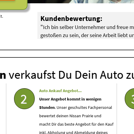
t.
Kundenbewertung:
"
Ich bin selber Unternehmer und freue 
gestoßen zu sein, der seine Arbeit liebt
"
hat!
Breuer aus Köln Pulheim (
BMW Motorschaden
)
en
verkaufst Du Dein Auto z
Auto Ankauf Angebot...
2
Unser Angebot kommt in wenigen
Stunden
. Unser geschultes Fachpersonal
bewertet deinen Nissan Prairie und
macht Dir das beste Angebot für den Kauf
inkl. Abholung und Abmeldung deines