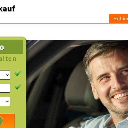
kauf
Hotlin
to
alten