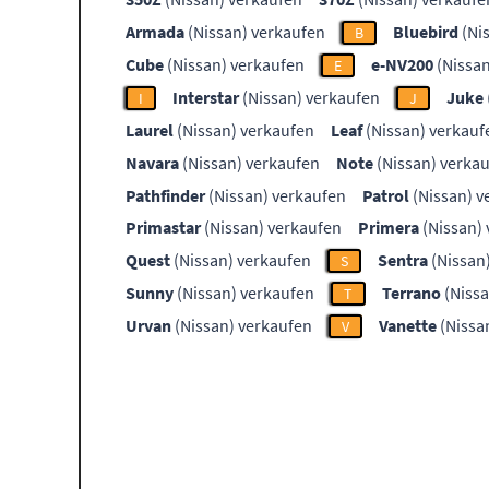
Armada
(Nissan) verkaufen
Bluebird
(Ni
B
Cube
(Nissan) verkaufen
e-NV200
(Nissan
E
Interstar
(Nissan) verkaufen
Juke
I
J
Laurel
(Nissan) verkaufen
Leaf
(Nissan) verkauf
Navara
(Nissan) verkaufen
Note
(Nissan) verka
Pathfinder
(Nissan) verkaufen
Patrol
(Nissan) v
Primastar
(Nissan) verkaufen
Primera
(Nissan)
Quest
(Nissan) verkaufen
Sentra
(Nissan
S
Sunny
(Nissan) verkaufen
Terrano
(Nissa
T
Urvan
(Nissan) verkaufen
Vanette
(Nissa
V