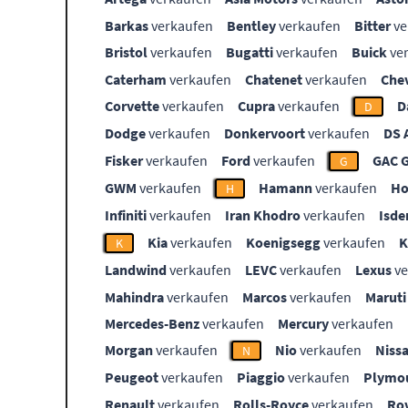
Barkas
verkaufen
Bentley
verkaufen
Bitter
ve
Bristol
verkaufen
Bugatti
verkaufen
Buick
ve
Caterham
verkaufen
Chatenet
verkaufen
Che
Corvette
verkaufen
Cupra
verkaufen
D
D
Dodge
verkaufen
Donkervoort
verkaufen
DS 
Fisker
verkaufen
Ford
verkaufen
GAC 
G
GWM
verkaufen
Hamann
verkaufen
Ho
H
Infiniti
verkaufen
Iran Khodro
verkaufen
Isde
Kia
verkaufen
Koenigsegg
verkaufen
K
Landwind
verkaufen
LEVC
verkaufen
Lexus
ve
Mahindra
verkaufen
Marcos
verkaufen
Maruti
Mercedes-Benz
verkaufen
Mercury
verkaufen
Morgan
verkaufen
Nio
verkaufen
Niss
N
Peugeot
verkaufen
Piaggio
verkaufen
Plymo
Renault
verkaufen
Rolls-Royce
verkaufen
Ro