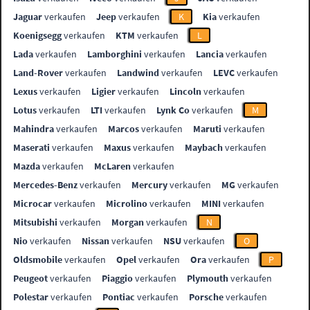
Jaguar
verkaufen
Jeep
verkaufen
K
Kia
verkaufen
Koenigsegg
verkaufen
KTM
verkaufen
L
Lada
verkaufen
Lamborghini
verkaufen
Lancia
verkaufen
Land-Rover
verkaufen
Landwind
verkaufen
LEVC
verkaufen
Lexus
verkaufen
Ligier
verkaufen
Lincoln
verkaufen
Lotus
verkaufen
LTI
verkaufen
Lynk Co
verkaufen
M
Mahindra
verkaufen
Marcos
verkaufen
Maruti
verkaufen
Maserati
verkaufen
Maxus
verkaufen
Maybach
verkaufen
Mazda
verkaufen
McLaren
verkaufen
Mercedes-Benz
verkaufen
Mercury
verkaufen
MG
verkaufen
Microcar
verkaufen
Microlino
verkaufen
MINI
verkaufen
Mitsubishi
verkaufen
Morgan
verkaufen
N
Nio
verkaufen
Nissan
verkaufen
NSU
verkaufen
O
Oldsmobile
verkaufen
Opel
verkaufen
Ora
verkaufen
P
Peugeot
verkaufen
Piaggio
verkaufen
Plymouth
verkaufen
Polestar
verkaufen
Pontiac
verkaufen
Porsche
verkaufen