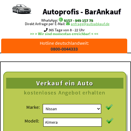
Autoprofis - BarAnkauf
WhatsApp:
0157 - 849 157 78
Direkt Anfrage per E-Mail:
anfrage@autoabkauf.de
365 Tage von 8 - 22 Uhr
>> > Wir sind momentan erreichbar! < <<
Hotline deutschlandweit:
0800-0044333
Verkauf ein Auto
kostenloses
Angebot erhalten
Marke:
Modell: