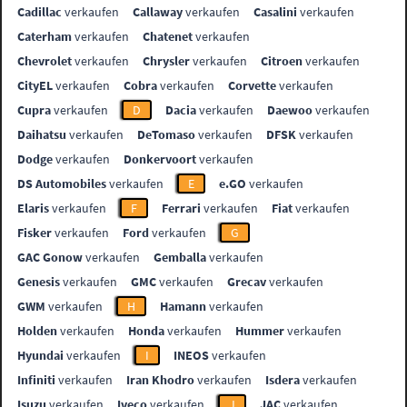
Cadillac
verkaufen
Callaway
verkaufen
Casalini
verkaufen
Caterham
verkaufen
Chatenet
verkaufen
Chevrolet
verkaufen
Chrysler
verkaufen
Citroen
verkaufen
CityEL
verkaufen
Cobra
verkaufen
Corvette
verkaufen
Cupra
verkaufen
D
Dacia
verkaufen
Daewoo
verkaufen
Daihatsu
verkaufen
DeTomaso
verkaufen
DFSK
verkaufen
Dodge
verkaufen
Donkervoort
verkaufen
DS Automobiles
verkaufen
E
e.GO
verkaufen
Elaris
verkaufen
F
Ferrari
verkaufen
Fiat
verkaufen
Fisker
verkaufen
Ford
verkaufen
G
GAC Gonow
verkaufen
Gemballa
verkaufen
Genesis
verkaufen
GMC
verkaufen
Grecav
verkaufen
GWM
verkaufen
H
Hamann
verkaufen
Holden
verkaufen
Honda
verkaufen
Hummer
verkaufen
Hyundai
verkaufen
I
INEOS
verkaufen
Infiniti
verkaufen
Iran Khodro
verkaufen
Isdera
verkaufen
Isuzu
verkaufen
Iveco
verkaufen
J
JAC
verkaufen