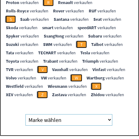
Proton
verkaufen
R
Renault
verkaufen
Rolls-Royce
verkaufen
Rover
verkaufen
RUF
verkaufen
S
Saab
verkaufen
Santana
verkaufen
Seat
verkaufen
Skoda
verkaufen
smart
verkaufen
speedART
verkaufen
Spyker
verkaufen
SsangYong
verkaufen
Subaru
verkaufen
Suzuki
verkaufen
SWM
verkaufen
T
Talbot
verkaufen
Tata
verkaufen
TECHART
verkaufen
Tesla
verkaufen
Toyota
verkaufen
Trabant
verkaufen
Triumph
verkaufen
TVR
verkaufen
V
Vauxhall
verkaufen
Vinfast
verkaufen
Volvo
verkaufen
VW
verkaufen
W
Wartburg
verkaufen
Westfield
verkaufen
Wiesmann
verkaufen
X
XEV
verkaufen
Z
Zastava
verkaufen
Zhidou
verkaufen