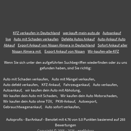
KFZ verkaufen in Deutschland
wer.kauft-mein-auto.de
Autoankauf
live
Auto mit Schaden verkaufen
Defekte Autos Ankauf
Auto-Ankauf Auto
Abkauf
Export Ankauf von Nissan Almera in Deutschland
Sofort Ankauf aller
Nissan Almera mit
Export Ankauf von Nissan
Wir-kaufen-alle-KFZ
Wenn Sie sich unter den aufgeführten Suchbegriffen wiederfinden oder zu uns
gefunden haben, sind Sie richtig:
Auto mit Schaden verkaufen,
Auto mit Mängel verkaufen,
Auto defekt verkaufen,
KFZ-Ankauf,
Fahrzeugankauf,
Auto verkaufen,
Autoankauf,
wir kaufen dein Auto mit Abholung,
Wir kaufen dein Auto mit Schaden,
Wir kaufen dein Auto Motorschaden,
Wir kaufen dein Auto ohne TÜV,
PKW-Ankauf,
Autoexport,
Gebrauchtwagenankauf,
Auto sofort verkaufen,
Autoprofis - BarAnkauf
-
Benotet mit
4.76
von 5.0 Punkten basierend auf
293
Bewertungen
Copyright © 2005 - 2026 - egeMotors