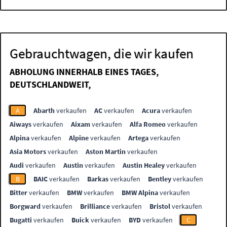
Gebrauchtwagen, die wir kaufen
ABHOLUNG INNERHALB EINES TAGES,
DEUTSCHLANDWEIT,
A
Abarth
verkaufen
AC
verkaufen
Acura
verkaufen
Aiways
verkaufen
Aixam
verkaufen
Alfa Romeo
verkaufen
Alpina
verkaufen
Alpine
verkaufen
Artega
verkaufen
Asia Motors
verkaufen
Aston Martin
verkaufen
Audi
verkaufen
Austin
verkaufen
Austin Healey
verkaufen
B
BAIC
verkaufen
Barkas
verkaufen
Bentley
verkaufen
Bitter
verkaufen
BMW
verkaufen
BMW Alpina
verkaufen
Borgward
verkaufen
Brilliance
verkaufen
Bristol
verkaufen
Bugatti
verkaufen
Buick
verkaufen
BYD
verkaufen
C