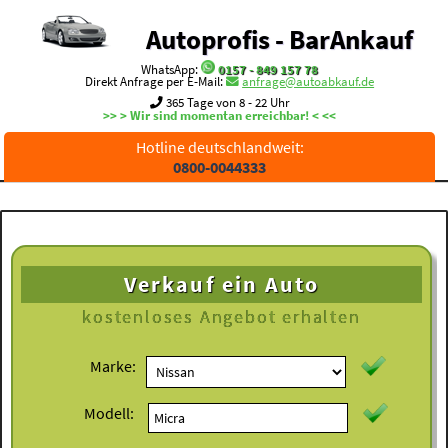
Autoprofis - BarAnkauf
WhatsApp:
0157 - 849 157 78
Direkt Anfrage per E-Mail:
anfrage@autoabkauf.de
365 Tage von 8 - 22 Uhr
>> > Wir sind momentan erreichbar! < <<
Hotline deutschlandweit:
0800-0044333
Verkauf ein Auto
kostenloses
Angebot erhalten
Marke:
Modell: