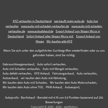
KFZ verkaufen in Deutschland
wer.kauft-mein-auto.de
Auto live
verkaufen
www.auto-mit-schaden-verkaufen.de
www.auto-mit-schaden-
verkaufen.de
www.autoabkauf.de
Export Ankauf von Nissan Micra in
Deutschland
Sofort Ankauf aller Nissan Micra mit
Export Ankauf von
Nissan
Wir-kaufen-alle-KFZ
Wenn Sie sich unter den aufgeführten Suchbegriffen wiederfinden oder zu uns
gefunden haben, sind Sie richtig:
Gebrauchtwagenankauf,
Auto sofort verkaufen,
Auto mit Schaden verkaufen,
Auto mit Mängel verkaufen,
Auto defekt verkaufen,
KFZ-Ankauf,
Fahrzeugankauf,
Auto verkaufen,
Autoankauf,
wir kaufen dein Auto mit Abholung,
Wir kaufen dein Auto mit Schaden,
Wir kaufen dein Auto Motorschaden,
Wir kaufen dein Auto ohne TÜV,
PKW-Ankauf,
Autoexport,
Autoprofis - BarAnkauf
-
Benotet mit
4.76
von 5.0 Punkten basierend auf
291
Bewertungen
Copyright © 2005 - 2026 - egeMotors