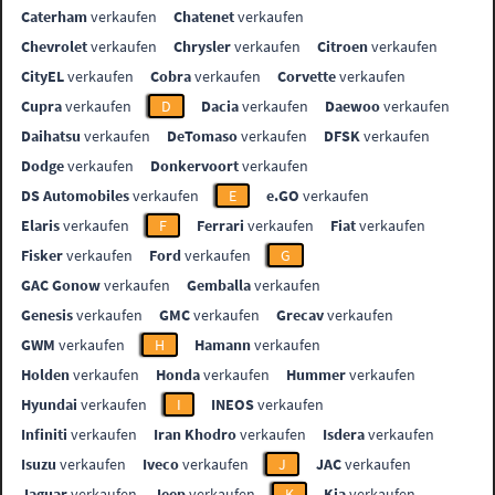
Caterham
verkaufen
Chatenet
verkaufen
Chevrolet
verkaufen
Chrysler
verkaufen
Citroen
verkaufen
CityEL
verkaufen
Cobra
verkaufen
Corvette
verkaufen
Cupra
verkaufen
D
Dacia
verkaufen
Daewoo
verkaufen
Daihatsu
verkaufen
DeTomaso
verkaufen
DFSK
verkaufen
Dodge
verkaufen
Donkervoort
verkaufen
DS Automobiles
verkaufen
E
e.GO
verkaufen
Elaris
verkaufen
F
Ferrari
verkaufen
Fiat
verkaufen
Fisker
verkaufen
Ford
verkaufen
G
GAC Gonow
verkaufen
Gemballa
verkaufen
Genesis
verkaufen
GMC
verkaufen
Grecav
verkaufen
GWM
verkaufen
H
Hamann
verkaufen
Holden
verkaufen
Honda
verkaufen
Hummer
verkaufen
Hyundai
verkaufen
I
INEOS
verkaufen
Infiniti
verkaufen
Iran Khodro
verkaufen
Isdera
verkaufen
Isuzu
verkaufen
Iveco
verkaufen
J
JAC
verkaufen
Jaguar
verkaufen
Jeep
verkaufen
K
Kia
verkaufen