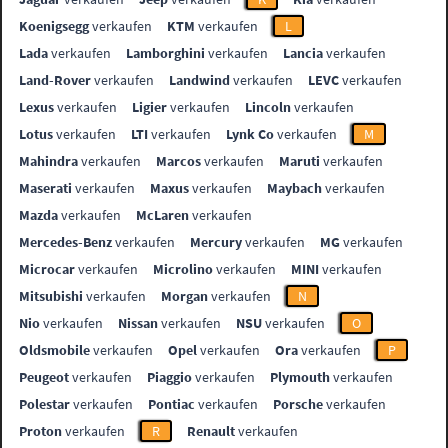
Koenigsegg
verkaufen
KTM
verkaufen
L
Lada
verkaufen
Lamborghini
verkaufen
Lancia
verkaufen
Land-Rover
verkaufen
Landwind
verkaufen
LEVC
verkaufen
Lexus
verkaufen
Ligier
verkaufen
Lincoln
verkaufen
Lotus
verkaufen
LTI
verkaufen
Lynk Co
verkaufen
M
Mahindra
verkaufen
Marcos
verkaufen
Maruti
verkaufen
Maserati
verkaufen
Maxus
verkaufen
Maybach
verkaufen
Mazda
verkaufen
McLaren
verkaufen
Mercedes-Benz
verkaufen
Mercury
verkaufen
MG
verkaufen
Microcar
verkaufen
Microlino
verkaufen
MINI
verkaufen
Mitsubishi
verkaufen
Morgan
verkaufen
N
Nio
verkaufen
Nissan
verkaufen
NSU
verkaufen
O
Oldsmobile
verkaufen
Opel
verkaufen
Ora
verkaufen
P
Peugeot
verkaufen
Piaggio
verkaufen
Plymouth
verkaufen
Polestar
verkaufen
Pontiac
verkaufen
Porsche
verkaufen
Proton
verkaufen
R
Renault
verkaufen