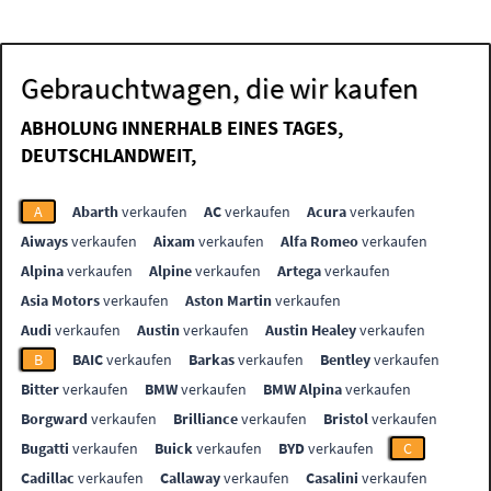
Gebrauchtwagen, die wir kaufen
ABHOLUNG INNERHALB EINES TAGES,
DEUTSCHLANDWEIT,
A
Abarth
verkaufen
AC
verkaufen
Acura
verkaufen
Aiways
verkaufen
Aixam
verkaufen
Alfa Romeo
verkaufen
Alpina
verkaufen
Alpine
verkaufen
Artega
verkaufen
Asia Motors
verkaufen
Aston Martin
verkaufen
Audi
verkaufen
Austin
verkaufen
Austin Healey
verkaufen
B
BAIC
verkaufen
Barkas
verkaufen
Bentley
verkaufen
Bitter
verkaufen
BMW
verkaufen
BMW Alpina
verkaufen
Borgward
verkaufen
Brilliance
verkaufen
Bristol
verkaufen
Bugatti
verkaufen
Buick
verkaufen
BYD
verkaufen
C
Cadillac
verkaufen
Callaway
verkaufen
Casalini
verkaufen