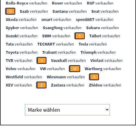
Rolls-Royce
verkaufen
Rover
verkaufen
RUF
verkaufen
S
Saab
verkaufen
Santana
verkaufen
Seat
verkaufen
Skoda
verkaufen
smart
verkaufen
speedART
verkaufen
Spyker
verkaufen
SsangYong
verkaufen
Subaru
verkaufen
Suzuki
verkaufen
SWM
verkaufen
T
Talbot
verkaufen
Tata
verkaufen
TECHART
verkaufen
Tesla
verkaufen
Toyota
verkaufen
Trabant
verkaufen
Triumph
verkaufen
TVR
verkaufen
V
Vauxhall
verkaufen
Vinfast
verkaufen
Volvo
verkaufen
VW
verkaufen
W
Wartburg
verkaufen
Westfield
verkaufen
Wiesmann
verkaufen
X
XEV
verkaufen
Z
Zastava
verkaufen
Zhidou
verkaufen