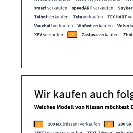
smart
verkaufen
speedART
verkaufen
Spyker
Talbot
verkaufen
Tata
verkaufen
TECHART
ve
Vauxhall
verkaufen
Vinfast
verkaufen
Volvo
v
XEV
verkaufen
Zastava
verkaufen
Zhid
Z
Wir kaufen auch fo
Welches Modell von Nissan möchtest 
100 NX
(Nissan) verkaufen
200 SX
1
2
350Z
(Nissan) verkaufen
370Z
(Nissan) verkaufe