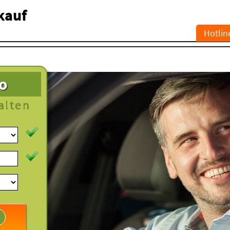
kauf
Hotlin
to
alten