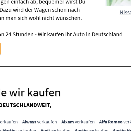
gen einfach ab, bequemer wirst Du
 Dazu wird der Wagen schon nach
Niss
nn man sich wohl nicht wünschen.
n 24 Stunden - Wir kaufen Ihr Auto in Deutschland
e wir kaufen
 DEUTSCHLANDWEIT,
erkaufen
Aiways
verkaufen
Aixam
verkaufen
Alfa Romeo
ver
n Martin
verkaufen
Audi
verkaufen
Austin
verkaufen
Austin H