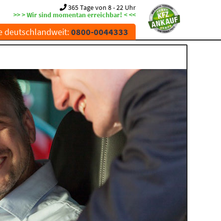
365 Tage von 8 - 22 Uhr
>> > Wir sind momentan erreichbar! < <<
e deutschlandweit:
0800-0044333