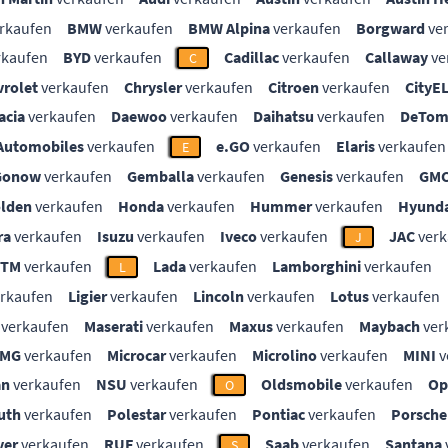
rkaufen
BMW
verkaufen
BMW Alpina
verkaufen
Borgward
ve
rkaufen
BYD
verkaufen
Cadillac
verkaufen
Callaway
ve
C
vrolet
verkaufen
Chrysler
verkaufen
Citroen
verkaufen
CityE
acia
verkaufen
Daewoo
verkaufen
Daihatsu
verkaufen
DeTom
Automobiles
verkaufen
e.GO
verkaufen
Elaris
verkaufen
E
Gonow
verkaufen
Gemballa
verkaufen
Genesis
verkaufen
GM
lden
verkaufen
Honda
verkaufen
Hummer
verkaufen
Hyunda
ra
verkaufen
Isuzu
verkaufen
Iveco
verkaufen
JAC
verk
J
KTM
verkaufen
Lada
verkaufen
Lamborghini
verkaufen
L
rkaufen
Ligier
verkaufen
Lincoln
verkaufen
Lotus
verkaufen
verkaufen
Maserati
verkaufen
Maxus
verkaufen
Maybach
ver
MG
verkaufen
Microcar
verkaufen
Microlino
verkaufen
MINI
v
an
verkaufen
NSU
verkaufen
Oldsmobile
verkaufen
Op
O
uth
verkaufen
Polestar
verkaufen
Pontiac
verkaufen
Porsche
ver
verkaufen
RUF
verkaufen
Saab
verkaufen
Santana
S