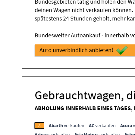
Bundesgebieten tätig und holen den Wa
deinen Wagen nicht verkaufen können.
spätestens 24 Stunden geholt, mehr ka
Bundesweiter Autoankauf - innerhalb vo
Auto unverbindlich anbieten!
Gebrauchtwagen, di
ABHOLUNG INNERHALB EINES TAGES,
Abarth
verkaufen
AC
verkaufen
Acura
v
A
Artega
verkaufen
Asia Motors
verkaufen
Asto