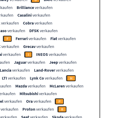
rkaufen
Brilliance
verkaufen
rkaufen
Casalini
verkaufen
L
verkaufen
Cobra
verkaufen
aso
verkaufen
DFSK
verkaufen
Ferrari
verkaufen
Fiat
verkaufen
F
C
verkaufen
Grecav
verkaufen
i
verkaufen
INEOS
verkaufen
I
aufen
Jaguar
verkaufen
Jeep
verkaufen
Lancia
verkaufen
Land-Rover
verkaufen
LTI
verkaufen
Lynk Co
verkaufen
M
kaufen
Mazda
verkaufen
McLaren
verkaufen
erkaufen
Mitsubishi
verkaufen
el
verkaufen
Ora
verkaufen
P
verkaufen
Proton
verkaufen
R
verkaufen
Seat
verkaufen
Skoda
verkaufen