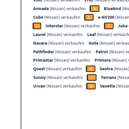
Armada
(Nissan) verkaufen
Bluebird
(Ni
B
Cube
(Nissan) verkaufen
e-NV200
(Nissan
E
Interstar
(Nissan) verkaufen
Juke
I
J
Laurel
(Nissan) verkaufen
Leaf
(Nissan) verkauf
Navara
(Nissan) verkaufen
Note
(Nissan) verka
Pathfinder
(Nissan) verkaufen
Patrol
(Nissan) v
Primastar
(Nissan) verkaufen
Primera
(Nissan)
Quest
(Nissan) verkaufen
Sentra
(Nissan
S
Sunny
(Nissan) verkaufen
Terrano
(Nissa
T
Urvan
(Nissan) verkaufen
Vanette
(Nissa
V