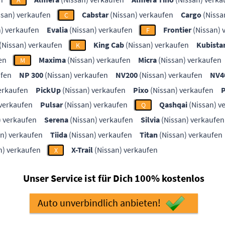
A
ssan) verkaufen
Cabstar
(Nissan) verkaufen
Cargo
(Nissa
C
) verkaufen
Evalia
(Nissan) verkaufen
Frontier
(Nissan) 
F
(Nissan) verkaufen
King Cab
(Nissan) verkaufen
Kubista
K
en
Maxima
(Nissan) verkaufen
Micra
(Nissan) verkaufen
M
ufen
NP 300
(Nissan) verkaufen
NV200
(Nissan) verkaufen
NV4
erkaufen
PickUp
(Nissan) verkaufen
Pixo
(Nissan) verkaufen
P
 verkaufen
Pulsar
(Nissan) verkaufen
Qashqai
(Nissan) v
Q
) verkaufen
Serena
(Nissan) verkaufen
Silvia
(Nissan) verkaufen
n) verkaufen
Tiida
(Nissan) verkaufen
Titan
(Nissan) verkaufen
n) verkaufen
X-Trail
(Nissan) verkaufen
X
Unser Service ist für Dich 100% kostenlos
Auto unverbindlich anbieten!