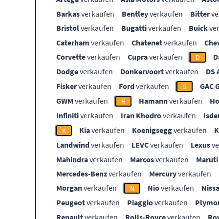
Barkas
verkaufen
Bentley
verkaufen
Bitter
ve
Bristol
verkaufen
Bugatti
verkaufen
Buick
ve
Caterham
verkaufen
Chatenet
verkaufen
Che
Corvette
verkaufen
Cupra
verkaufen
D
D
Dodge
verkaufen
Donkervoort
verkaufen
DS 
Fisker
verkaufen
Ford
verkaufen
GAC 
G
GWM
verkaufen
Hamann
verkaufen
Ho
H
Infiniti
verkaufen
Iran Khodro
verkaufen
Isde
Kia
verkaufen
Koenigsegg
verkaufen
K
Landwind
verkaufen
LEVC
verkaufen
Lexus
ve
Mahindra
verkaufen
Marcos
verkaufen
Maruti
Mercedes-Benz
verkaufen
Mercury
verkaufen
Morgan
verkaufen
Nio
verkaufen
Niss
N
Peugeot
verkaufen
Piaggio
verkaufen
Plymo
Renault
verkaufen
Rolls-Royce
verkaufen
Ro