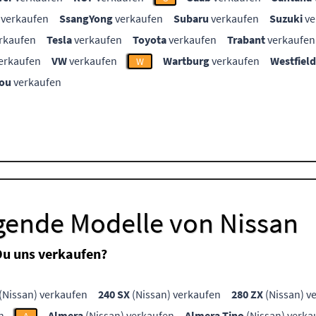
verkaufen
SsangYong
verkaufen
Subaru
verkaufen
Suzuki
ve
rkaufen
Tesla
verkaufen
Toyota
verkaufen
Trabant
verkaufen
erkaufen
VW
verkaufen
Wartburg
verkaufen
Westfield
W
ou
verkaufen
lgende Modelle von Nissan
Du uns verkaufen?
(Nissan) verkaufen
240 SX
(Nissan) verkaufen
280 ZX
(Nissan) v
n
Almera
(Nissan) verkaufen
Almera Tino
(Nissan) verka