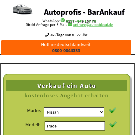
Autoprofis - BarAnkauf
WhatsApp:
0157 - 849 157 78
Direkt Anfrage per E-Mail:
anfrage@autoabkauf.de
365 Tage von 8 - 22 Uhr
Hotline deutschlandweit:
0800-0044333
Verkauf ein Auto
kostenloses
Angebot erhalten
Marke:
Modell: