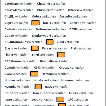
Caterham
verkaufen
Chatenet
verkaufen
Chevrolet
verkaufen
Chrysler
verkaufen
Citroen
verkaufen
CityEL
verkaufen
Cobra
verkaufen
Corvette
verkaufen
Cupra
verkaufen
D
Dacia
verkaufen
Daewoo
verkaufen
Daihatsu
verkaufen
DeTomaso
verkaufen
DFSK
verkaufen
Dodge
verkaufen
Donkervoort
verkaufen
DS Automobiles
verkaufen
E
e.GO
verkaufen
Elaris
verkaufen
F
Ferrari
verkaufen
Fiat
verkaufen
Fisker
verkaufen
Ford
verkaufen
G
GAC Gonow
verkaufen
Gemballa
verkaufen
Genesis
verkaufen
GMC
verkaufen
Grecav
verkaufen
GWM
verkaufen
H
Hamann
verkaufen
Holden
verkaufen
Honda
verkaufen
Hummer
verkaufen
Hyundai
verkaufen
I
INEOS
verkaufen
Infiniti
verkaufen
Iran Khodro
verkaufen
Isdera
verkaufen
Isuzu
verkaufen
Iveco
verkaufen
J
JAC
verkaufen
Jaguar
verkaufen
Jeep
verkaufen
K
Kia
verkaufen