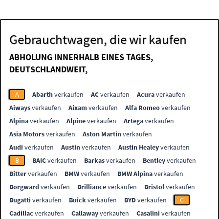
Gebrauchtwagen, die wir kaufen
ABHOLUNG INNERHALB EINES TAGES,
DEUTSCHLANDWEIT,
A
Abarth
verkaufen
AC
verkaufen
Acura
verkaufen
Aiways
verkaufen
Aixam
verkaufen
Alfa Romeo
verkaufen
Alpina
verkaufen
Alpine
verkaufen
Artega
verkaufen
Asia Motors
verkaufen
Aston Martin
verkaufen
Audi
verkaufen
Austin
verkaufen
Austin Healey
verkaufen
B
BAIC
verkaufen
Barkas
verkaufen
Bentley
verkaufen
Bitter
verkaufen
BMW
verkaufen
BMW Alpina
verkaufen
Borgward
verkaufen
Brilliance
verkaufen
Bristol
verkaufen
Bugatti
verkaufen
Buick
verkaufen
BYD
verkaufen
C
Cadillac
verkaufen
Callaway
verkaufen
Casalini
verkaufen