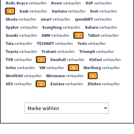
Rolls-Royce
verkaufen
Rover
verkaufen
RUF
verkaufen
S
Saab
verkaufen
Santana
verkaufen
Seat
verkaufen
Skoda
verkaufen
smart
verkaufen
speedART
verkaufen
Spyker
verkaufen
SsangYong
verkaufen
Subaru
verkaufen
Suzuki
verkaufen
SWM
verkaufen
T
Talbot
verkaufen
Tata
verkaufen
TECHART
verkaufen
Tesla
verkaufen
Toyota
verkaufen
Trabant
verkaufen
Triumph
verkaufen
TVR
verkaufen
V
Vauxhall
verkaufen
Vinfast
verkaufen
Volvo
verkaufen
VW
verkaufen
W
Wartburg
verkaufen
Westfield
verkaufen
Wiesmann
verkaufen
X
XEV
verkaufen
Z
Zastava
verkaufen
Zhidou
verkaufen