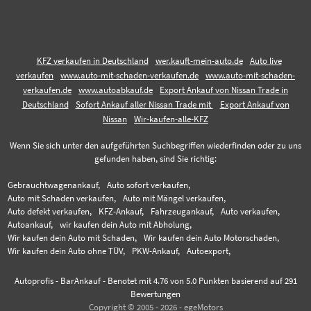
KFZ verkaufen in Deutschland
wer.kauft-mein-auto.de
Auto live
verkaufen
www.auto-mit-schaden-verkaufen.de
www.auto-mit-schaden-
verkaufen.de
www.autoabkauf.de
Export Ankauf von Nissan Trade in
Deutschland
Sofort Ankauf aller Nissan Trade mit
Export Ankauf von
Nissan
Wir-kaufen-alle-KFZ
Wenn Sie sich unter den aufgeführten Suchbegriffen wiederfinden oder zu uns
gefunden haben, sind Sie richtig:
Gebrauchtwagenankauf,
Auto sofort verkaufen,
Auto mit Schaden verkaufen,
Auto mit Mängel verkaufen,
Auto defekt verkaufen,
KFZ-Ankauf,
Fahrzeugankauf,
Auto verkaufen,
Autoankauf,
wir kaufen dein Auto mit Abholung,
Wir kaufen dein Auto mit Schaden,
Wir kaufen dein Auto Motorschaden,
Wir kaufen dein Auto ohne TÜV,
PKW-Ankauf,
Autoexport,
Autoprofis - BarAnkauf
-
Benotet mit
4.76
von 5.0 Punkten basierend auf
291
Bewertungen
Copyright © 2005 - 2026 - egeMotors