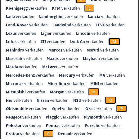
Koenigsegg
verkaufen
KTM
verkaufen
L
Lada
verkaufen
Lamborghini
verkaufen
Lancia
verkaufen
Land-Rover
verkaufen
Landwind
verkaufen
LEVC
verkaufen
Lexus
verkaufen
Ligier
verkaufen
Lincoln
verkaufen
Lotus
verkaufen
LTI
verkaufen
Lynk Co
verkaufen
M
Mahindra
verkaufen
Marcos
verkaufen
Maruti
verkaufen
Maserati
verkaufen
Maxus
verkaufen
Maybach
verkaufen
Mazda
verkaufen
McLaren
verkaufen
Mercedes-Benz
verkaufen
Mercury
verkaufen
MG
verkaufen
Microcar
verkaufen
Microlino
verkaufen
MINI
verkaufen
Mitsubishi
verkaufen
Morgan
verkaufen
N
Nio
verkaufen
Nissan
verkaufen
NSU
verkaufen
O
Oldsmobile
verkaufen
Opel
verkaufen
Ora
verkaufen
P
Peugeot
verkaufen
Piaggio
verkaufen
Plymouth
verkaufen
Polestar
verkaufen
Pontiac
verkaufen
Porsche
verkaufen
Proton
verkaufen
R
Renault
verkaufen