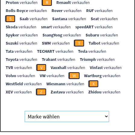
Proton
verkaufen
R
Renault
verkaufen
Rolls-Royce
verkaufen
Rover
verkaufen
RUF
verkaufen
S
Saab
verkaufen
Santana
verkaufen
Seat
verkaufen
Skoda
verkaufen
smart
verkaufen
speedART
verkaufen
Spyker
verkaufen
SsangYong
verkaufen
Subaru
verkaufen
Suzuki
verkaufen
SWM
verkaufen
T
Talbot
verkaufen
Tata
verkaufen
TECHART
verkaufen
Tesla
verkaufen
Toyota
verkaufen
Trabant
verkaufen
Triumph
verkaufen
TVR
verkaufen
V
Vauxhall
verkaufen
Vinfast
verkaufen
Volvo
verkaufen
VW
verkaufen
W
Wartburg
verkaufen
Westfield
verkaufen
Wiesmann
verkaufen
X
XEV
verkaufen
Z
Zastava
verkaufen
Zhidou
verkaufen