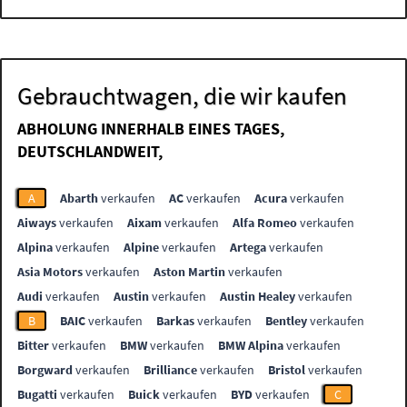
Gebrauchtwagen, die wir kaufen
ABHOLUNG INNERHALB EINES TAGES,
DEUTSCHLANDWEIT,
A
Abarth
verkaufen
AC
verkaufen
Acura
verkaufen
Aiways
verkaufen
Aixam
verkaufen
Alfa Romeo
verkaufen
Alpina
verkaufen
Alpine
verkaufen
Artega
verkaufen
Asia Motors
verkaufen
Aston Martin
verkaufen
Audi
verkaufen
Austin
verkaufen
Austin Healey
verkaufen
B
BAIC
verkaufen
Barkas
verkaufen
Bentley
verkaufen
Bitter
verkaufen
BMW
verkaufen
BMW Alpina
verkaufen
Borgward
verkaufen
Brilliance
verkaufen
Bristol
verkaufen
Bugatti
verkaufen
Buick
verkaufen
BYD
verkaufen
C