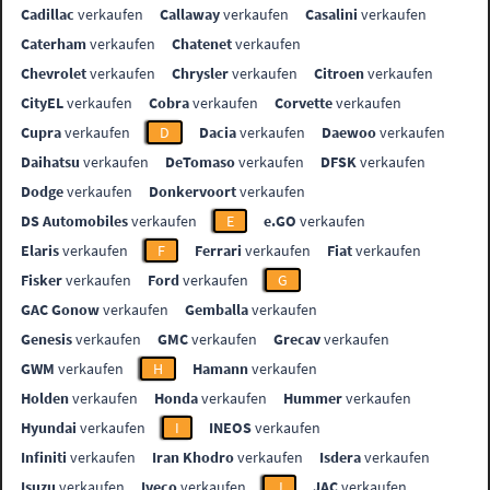
Cadillac
verkaufen
Callaway
verkaufen
Casalini
verkaufen
Caterham
verkaufen
Chatenet
verkaufen
Chevrolet
verkaufen
Chrysler
verkaufen
Citroen
verkaufen
CityEL
verkaufen
Cobra
verkaufen
Corvette
verkaufen
Cupra
verkaufen
D
Dacia
verkaufen
Daewoo
verkaufen
Daihatsu
verkaufen
DeTomaso
verkaufen
DFSK
verkaufen
Dodge
verkaufen
Donkervoort
verkaufen
DS Automobiles
verkaufen
E
e.GO
verkaufen
Elaris
verkaufen
F
Ferrari
verkaufen
Fiat
verkaufen
Fisker
verkaufen
Ford
verkaufen
G
GAC Gonow
verkaufen
Gemballa
verkaufen
Genesis
verkaufen
GMC
verkaufen
Grecav
verkaufen
GWM
verkaufen
H
Hamann
verkaufen
Holden
verkaufen
Honda
verkaufen
Hummer
verkaufen
Hyundai
verkaufen
I
INEOS
verkaufen
Infiniti
verkaufen
Iran Khodro
verkaufen
Isdera
verkaufen
Isuzu
verkaufen
Iveco
verkaufen
J
JAC
verkaufen