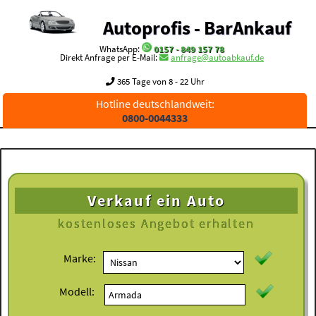
Autoprofis - BarAnkauf
WhatsApp:
0157 - 849 157 78
Direkt Anfrage per E-Mail:
anfrage@autoabkauf.de
365 Tage von 8 - 22 Uhr
Hotline deutschlandweit:
0800-0044333
Verkauf ein Auto
kostenloses
Angebot erhalten
Marke:
Modell: