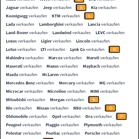
Jaguar
verkaufen
Jeep
verkaufen
K
Kia
verkaufen
Koenigsegg
verkaufen
KTM
verkaufen
L
Lada
verkaufen
Lamborghini
verkaufen
Lancia
verkaufen
Land-Rover
verkaufen
Landwind
verkaufen
LEVC
verkaufen
Lexus
verkaufen
Ligier
verkaufen
Lincoln
verkaufen
Lotus
verkaufen
LTI
verkaufen
Lynk Co
verkaufen
M
Mahindra
verkaufen
Marcos
verkaufen
Maruti
verkaufen
Maserati
verkaufen
Maxus
verkaufen
Maybach
verkaufen
Mazda
verkaufen
McLaren
verkaufen
Mercedes-Benz
verkaufen
Mercury
verkaufen
MG
verkaufen
Microcar
verkaufen
Microlino
verkaufen
MINI
verkaufen
Mitsubishi
verkaufen
Morgan
verkaufen
N
Nio
verkaufen
Nissan
verkaufen
NSU
verkaufen
O
Oldsmobile
verkaufen
Opel
verkaufen
Ora
verkaufen
P
Peugeot
verkaufen
Piaggio
verkaufen
Plymouth
verkaufen
Polestar
verkaufen
Pontiac
verkaufen
Porsche
verkaufen