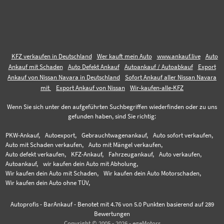
KFZ verkaufen in Deutschland
Wer kauft mein Auto
www.ankauf.live
Auto
Ankauf mit Schaden
Auto Defekt Ankauf
Autoankauf / Autoabkauf
Export
Ankauf von Nissan Navara in Deutschland
Sofort Ankauf aller Nissan Navara
mit
Export Ankauf von Nissan
Wir-kaufen-alle-KFZ
Wenn Sie sich unter den aufgeführten Suchbegriffen wiederfinden oder zu uns
gefunden haben, sind Sie richtig:
PKW-Ankauf,
Autoexport,
Gebrauchtwagenankauf,
Auto sofort verkaufen,
Auto mit Schaden verkaufen,
Auto mit Mängel verkaufen,
Auto defekt verkaufen,
KFZ-Ankauf,
Fahrzeugankauf,
Auto verkaufen,
Autoankauf,
wir kaufen dein Auto mit Abholung,
Wir kaufen dein Auto mit Schaden,
Wir kaufen dein Auto Motorschaden,
Wir kaufen dein Auto ohne TÜV,
Autoprofis - BarAnkauf
-
Benotet mit
4.76
von 5.0 Punkten basierend auf
289
Bewertungen
Copyright © 2005 - 2026 - egeMotors