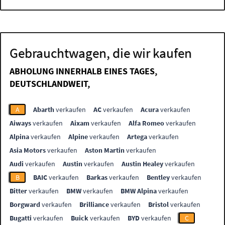
Gebrauchtwagen, die wir kaufen
ABHOLUNG INNERHALB EINES TAGES,
DEUTSCHLANDWEIT,
A
Abarth
verkaufen
AC
verkaufen
Acura
verkaufen
Aiways
verkaufen
Aixam
verkaufen
Alfa Romeo
verkaufen
Alpina
verkaufen
Alpine
verkaufen
Artega
verkaufen
Asia Motors
verkaufen
Aston Martin
verkaufen
Audi
verkaufen
Austin
verkaufen
Austin Healey
verkaufen
B
BAIC
verkaufen
Barkas
verkaufen
Bentley
verkaufen
Bitter
verkaufen
BMW
verkaufen
BMW Alpina
verkaufen
Borgward
verkaufen
Brilliance
verkaufen
Bristol
verkaufen
Bugatti
verkaufen
Buick
verkaufen
BYD
verkaufen
C