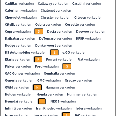
Cadillac
verkaufen
Callaway
verkaufen
Casalini
verkaufen
Caterham
verkaufen
Chatenet
verkaufen
Chevrolet
verkaufen
Chrysler
verkaufen
Citroen
verkaufen
CityEL
verkaufen
Cobra
verkaufen
Corvette
verkaufen
Cupra
verkaufen
D
Dacia
verkaufen
Daewoo
verkaufen
Daihatsu
verkaufen
DeTomaso
verkaufen
DFSK
verkaufen
Dodge
verkaufen
Donkervoort
verkaufen
DS Automobiles
verkaufen
E
e.GO
verkaufen
Elaris
verkaufen
F
Ferrari
verkaufen
Fiat
verkaufen
Fisker
verkaufen
Ford
verkaufen
G
GAC Gonow
verkaufen
Gemballa
verkaufen
Genesis
verkaufen
GMC
verkaufen
Grecav
verkaufen
GWM
verkaufen
H
Hamann
verkaufen
Holden
verkaufen
Honda
verkaufen
Hummer
verkaufen
Hyundai
verkaufen
I
INEOS
verkaufen
Infiniti
verkaufen
Iran Khodro
verkaufen
Isdera
verkaufen
Isuzu
verkaufen
Iveco
verkaufen
J
JAC
verkaufen