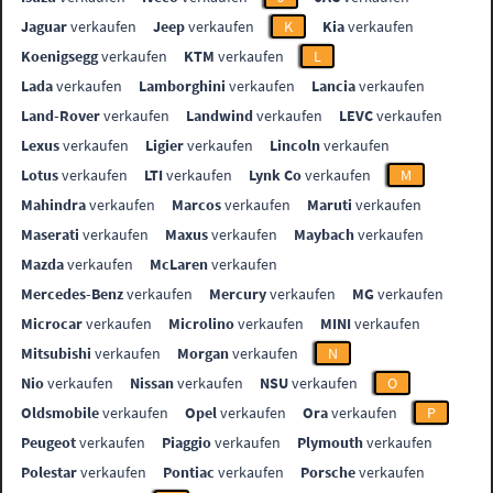
Jaguar
verkaufen
Jeep
verkaufen
K
Kia
verkaufen
Koenigsegg
verkaufen
KTM
verkaufen
L
Lada
verkaufen
Lamborghini
verkaufen
Lancia
verkaufen
Land-Rover
verkaufen
Landwind
verkaufen
LEVC
verkaufen
Lexus
verkaufen
Ligier
verkaufen
Lincoln
verkaufen
Lotus
verkaufen
LTI
verkaufen
Lynk Co
verkaufen
M
Mahindra
verkaufen
Marcos
verkaufen
Maruti
verkaufen
Maserati
verkaufen
Maxus
verkaufen
Maybach
verkaufen
Mazda
verkaufen
McLaren
verkaufen
Mercedes-Benz
verkaufen
Mercury
verkaufen
MG
verkaufen
Microcar
verkaufen
Microlino
verkaufen
MINI
verkaufen
Mitsubishi
verkaufen
Morgan
verkaufen
N
Nio
verkaufen
Nissan
verkaufen
NSU
verkaufen
O
Oldsmobile
verkaufen
Opel
verkaufen
Ora
verkaufen
P
Peugeot
verkaufen
Piaggio
verkaufen
Plymouth
verkaufen
Polestar
verkaufen
Pontiac
verkaufen
Porsche
verkaufen