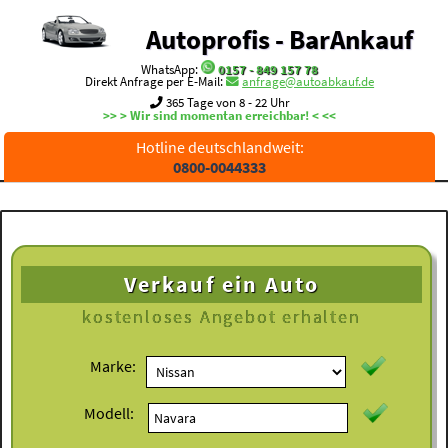
Autoprofis - BarAnkauf
WhatsApp:
0157 - 849 157 78
Direkt Anfrage per E-Mail:
anfrage@autoabkauf.de
365 Tage von 8 - 22 Uhr
>> > Wir sind momentan erreichbar! < <<
Hotline deutschlandweit:
0800-0044333
Verkauf ein Auto
kostenloses
Angebot erhalten
Marke:
Modell: