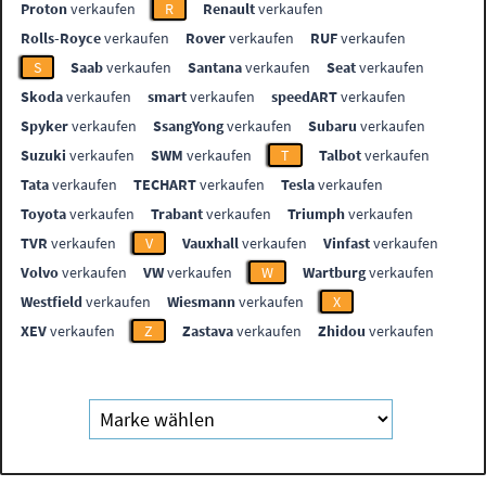
Proton
verkaufen
R
Renault
verkaufen
Rolls-Royce
verkaufen
Rover
verkaufen
RUF
verkaufen
S
Saab
verkaufen
Santana
verkaufen
Seat
verkaufen
Skoda
verkaufen
smart
verkaufen
speedART
verkaufen
Spyker
verkaufen
SsangYong
verkaufen
Subaru
verkaufen
Suzuki
verkaufen
SWM
verkaufen
T
Talbot
verkaufen
Tata
verkaufen
TECHART
verkaufen
Tesla
verkaufen
Toyota
verkaufen
Trabant
verkaufen
Triumph
verkaufen
TVR
verkaufen
V
Vauxhall
verkaufen
Vinfast
verkaufen
Volvo
verkaufen
VW
verkaufen
W
Wartburg
verkaufen
Westfield
verkaufen
Wiesmann
verkaufen
X
XEV
verkaufen
Z
Zastava
verkaufen
Zhidou
verkaufen