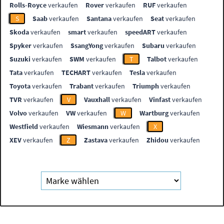
Rolls-Royce
verkaufen
Rover
verkaufen
RUF
verkaufen
S
Saab
verkaufen
Santana
verkaufen
Seat
verkaufen
Skoda
verkaufen
smart
verkaufen
speedART
verkaufen
Spyker
verkaufen
SsangYong
verkaufen
Subaru
verkaufen
Suzuki
verkaufen
SWM
verkaufen
T
Talbot
verkaufen
Tata
verkaufen
TECHART
verkaufen
Tesla
verkaufen
Toyota
verkaufen
Trabant
verkaufen
Triumph
verkaufen
TVR
verkaufen
V
Vauxhall
verkaufen
Vinfast
verkaufen
Volvo
verkaufen
VW
verkaufen
W
Wartburg
verkaufen
Westfield
verkaufen
Wiesmann
verkaufen
X
XEV
verkaufen
Z
Zastava
verkaufen
Zhidou
verkaufen