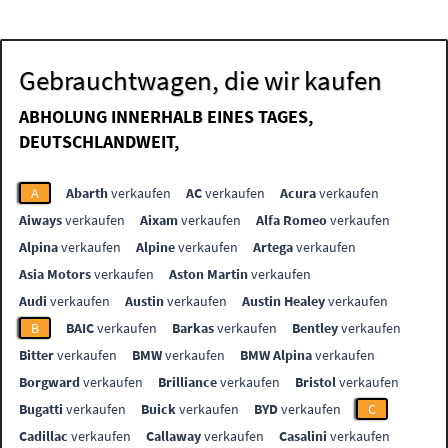
Gebrauchtwagen, die wir kaufen
ABHOLUNG INNERHALB EINES TAGES,
DEUTSCHLANDWEIT,
A
Abarth
verkaufen
AC
verkaufen
Acura
verkaufen
Aiways
verkaufen
Aixam
verkaufen
Alfa Romeo
verkaufen
Alpina
verkaufen
Alpine
verkaufen
Artega
verkaufen
Asia Motors
verkaufen
Aston Martin
verkaufen
Audi
verkaufen
Austin
verkaufen
Austin Healey
verkaufen
B
BAIC
verkaufen
Barkas
verkaufen
Bentley
verkaufen
Bitter
verkaufen
BMW
verkaufen
BMW Alpina
verkaufen
Borgward
verkaufen
Brilliance
verkaufen
Bristol
verkaufen
Bugatti
verkaufen
Buick
verkaufen
BYD
verkaufen
C
Cadillac
verkaufen
Callaway
verkaufen
Casalini
verkaufen