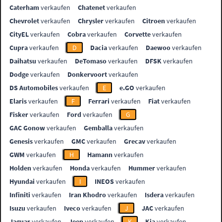
Caterham
verkaufen
Chatenet
verkaufen
Chevrolet
verkaufen
Chrysler
verkaufen
Citroen
verkaufen
CityEL
verkaufen
Cobra
verkaufen
Corvette
verkaufen
Cupra
verkaufen
D
Dacia
verkaufen
Daewoo
verkaufen
Daihatsu
verkaufen
DeTomaso
verkaufen
DFSK
verkaufen
Dodge
verkaufen
Donkervoort
verkaufen
DS Automobiles
verkaufen
E
e.GO
verkaufen
Elaris
verkaufen
F
Ferrari
verkaufen
Fiat
verkaufen
Fisker
verkaufen
Ford
verkaufen
G
GAC Gonow
verkaufen
Gemballa
verkaufen
Genesis
verkaufen
GMC
verkaufen
Grecav
verkaufen
GWM
verkaufen
H
Hamann
verkaufen
Holden
verkaufen
Honda
verkaufen
Hummer
verkaufen
Hyundai
verkaufen
I
INEOS
verkaufen
Infiniti
verkaufen
Iran Khodro
verkaufen
Isdera
verkaufen
Isuzu
verkaufen
Iveco
verkaufen
J
JAC
verkaufen
Jaguar
verkaufen
Jeep
verkaufen
K
Kia
verkaufen