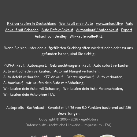
KFZ verkaufen in Deutschland
Wer kauft mein Auto
www.ankauf.live
Auto
Ankauf mit Schaden
Auto Defekt Ankauf
Autoankauf / Autoabkauf
Export
Ankauf von Bentley
Wir-kaufen-alle-KFZ
Wenn Sie sich unter den aufgeführten Suchbegriffen wiederfinden oder zu uns
gefunden haben, sind Sie richtig:
PKW-Ankauf,
Autoexport,
Gebrauchtwagenankauf,
Auto sofort verkaufen,
Auto mit Schaden verkaufen,
Auto mit Mängel verkaufen,
Auto defekt verkaufen,
KFZ-Ankauf,
Fahrzeugankauf,
Auto verkaufen,
Autoankauf,
wir kaufen dein Auto mit Abholung,
Wir kaufen dein Auto mit Schaden,
Wir kaufen dein Auto Motorschaden,
Wir kaufen dein Auto ohne TÜV,
Autoprofis - BarAnkauf
-
Benotet mit
4.76
von 5.0 Punkten basierend auf
289
Bewertungen
Copyright © 2005 - 2026 - egeMotors
Datenschutz
-
rechtliche Hinweise
-
Impressum
-
FAQ