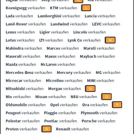
Koenigsegg
verkaufen
KTM
verkaufen
L
Lada
verkaufen
Lamborghini
verkaufen
Lancia
verkaufen
Land-Rover
verkaufen
Landwind
verkaufen
LEVC
verkaufen
Lexus
verkaufen
Ligier
verkaufen
Lincoln
verkaufen
Lotus
verkaufen
LTI
verkaufen
Lynk Co
verkaufen
M
Mahindra
verkaufen
Marcos
verkaufen
Maruti
verkaufen
Maserati
verkaufen
Maxus
verkaufen
Maybach
verkaufen
Mazda
verkaufen
McLaren
verkaufen
Mercedes-Benz
verkaufen
Mercury
verkaufen
MG
verkaufen
Microcar
verkaufen
Microlino
verkaufen
MINI
verkaufen
Mitsubishi
verkaufen
Morgan
verkaufen
N
Nio
verkaufen
Nissan
verkaufen
NSU
verkaufen
O
Oldsmobile
verkaufen
Opel
verkaufen
Ora
verkaufen
P
Peugeot
verkaufen
Piaggio
verkaufen
Plymouth
verkaufen
Polestar
verkaufen
Pontiac
verkaufen
Porsche
verkaufen
Proton
verkaufen
R
Renault
verkaufen