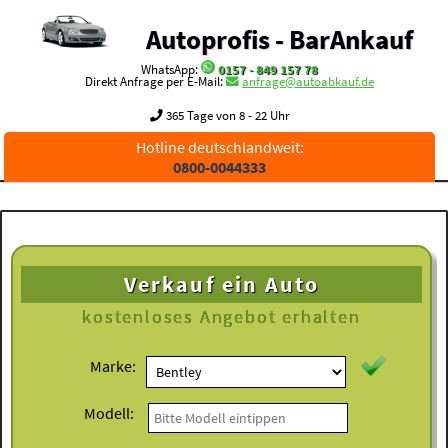
Autoprofis - BarAnkauf
WhatsApp:
0157 - 849 157 78
Direkt Anfrage per E-Mail:
anfrage@autoabkauf.de
365 Tage von 8 - 22 Uhr
Hotline deutschlandweit:
0800-0044333
Verkauf ein Auto
kostenloses
Angebot erhalten
Marke:
Modell: