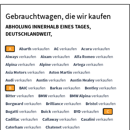
Gebrauchtwagen, die wir kaufen
ABHOLUNG INNERHALB EINES TAGES,
DEUTSCHLANDWEIT,
A
Abarth
verkaufen
AC
verkaufen
Acura
verkaufen
Aiways
verkaufen
Aixam
verkaufen
Alfa Romeo
verkaufen
Alpina
verkaufen
Alpine
verkaufen
Artega
verkaufen
Asia Motors
verkaufen
Aston Martin
verkaufen
Audi
verkaufen
Austin
verkaufen
Austin Healey
verkaufen
B
BAIC
verkaufen
Barkas
verkaufen
Bentley
verkaufen
Bitter
verkaufen
BMW
verkaufen
BMW Alpina
verkaufen
Borgward
verkaufen
Brilliance
verkaufen
Bristol
verkaufen
Bugatti
verkaufen
Buick
verkaufen
BYD
verkaufen
C
Cadillac
verkaufen
Callaway
verkaufen
Casalini
verkaufen
Caterham
verkaufen
Chatenet
verkaufen