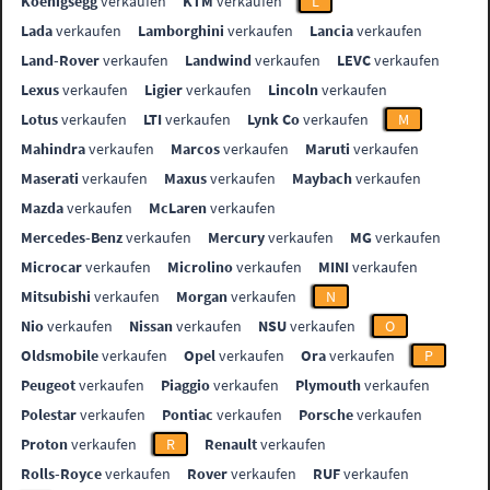
Koenigsegg
verkaufen
KTM
verkaufen
L
Lada
verkaufen
Lamborghini
verkaufen
Lancia
verkaufen
Land-Rover
verkaufen
Landwind
verkaufen
LEVC
verkaufen
Lexus
verkaufen
Ligier
verkaufen
Lincoln
verkaufen
Lotus
verkaufen
LTI
verkaufen
Lynk Co
verkaufen
M
Mahindra
verkaufen
Marcos
verkaufen
Maruti
verkaufen
Maserati
verkaufen
Maxus
verkaufen
Maybach
verkaufen
Mazda
verkaufen
McLaren
verkaufen
Mercedes-Benz
verkaufen
Mercury
verkaufen
MG
verkaufen
Microcar
verkaufen
Microlino
verkaufen
MINI
verkaufen
Mitsubishi
verkaufen
Morgan
verkaufen
N
Nio
verkaufen
Nissan
verkaufen
NSU
verkaufen
O
Oldsmobile
verkaufen
Opel
verkaufen
Ora
verkaufen
P
Peugeot
verkaufen
Piaggio
verkaufen
Plymouth
verkaufen
Polestar
verkaufen
Pontiac
verkaufen
Porsche
verkaufen
Proton
verkaufen
R
Renault
verkaufen
Rolls-Royce
verkaufen
Rover
verkaufen
RUF
verkaufen