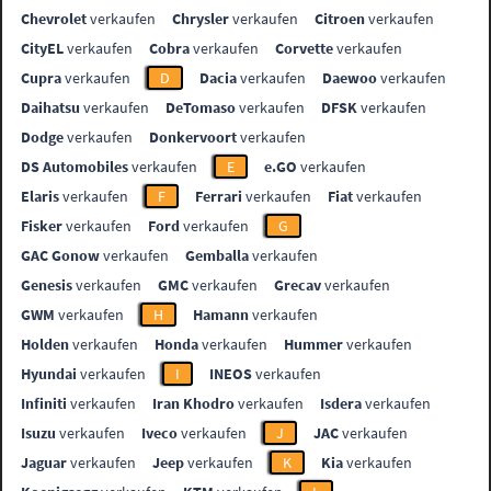
Chevrolet
verkaufen
Chrysler
verkaufen
Citroen
verkaufen
CityEL
verkaufen
Cobra
verkaufen
Corvette
verkaufen
Cupra
verkaufen
D
Dacia
verkaufen
Daewoo
verkaufen
Daihatsu
verkaufen
DeTomaso
verkaufen
DFSK
verkaufen
Dodge
verkaufen
Donkervoort
verkaufen
DS Automobiles
verkaufen
E
e.GO
verkaufen
Elaris
verkaufen
F
Ferrari
verkaufen
Fiat
verkaufen
Fisker
verkaufen
Ford
verkaufen
G
GAC Gonow
verkaufen
Gemballa
verkaufen
Genesis
verkaufen
GMC
verkaufen
Grecav
verkaufen
GWM
verkaufen
H
Hamann
verkaufen
Holden
verkaufen
Honda
verkaufen
Hummer
verkaufen
Hyundai
verkaufen
I
INEOS
verkaufen
Infiniti
verkaufen
Iran Khodro
verkaufen
Isdera
verkaufen
Isuzu
verkaufen
Iveco
verkaufen
J
JAC
verkaufen
Jaguar
verkaufen
Jeep
verkaufen
K
Kia
verkaufen