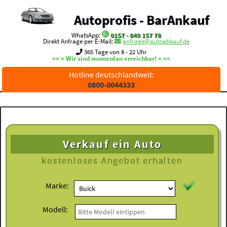
Autoprofis - BarAnkauf
WhatsApp:
0157 - 849 157 78
Direkt Anfrage per E-Mail:
anfrage@autoabkauf.de
365 Tage von 8 - 22 Uhr
>> > Wir sind momentan erreichbar! < <<
Hotline deutschlandweit:
0800-0044333
Verkauf ein Auto
kostenloses
Angebot erhalten
Marke:
Modell: