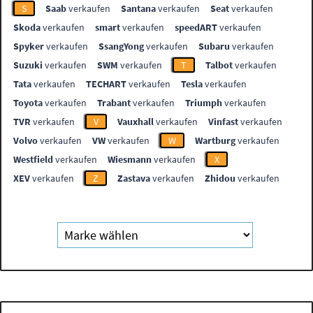
S
Saab
verkaufen
Santana
verkaufen
Seat
verkaufen
Skoda
verkaufen
smart
verkaufen
speedART
verkaufen
Spyker
verkaufen
SsangYong
verkaufen
Subaru
verkaufen
Suzuki
verkaufen
SWM
verkaufen
T
Talbot
verkaufen
Tata
verkaufen
TECHART
verkaufen
Tesla
verkaufen
Toyota
verkaufen
Trabant
verkaufen
Triumph
verkaufen
TVR
verkaufen
V
Vauxhall
verkaufen
Vinfast
verkaufen
Volvo
verkaufen
VW
verkaufen
W
Wartburg
verkaufen
Westfield
verkaufen
Wiesmann
verkaufen
X
XEV
verkaufen
Z
Zastava
verkaufen
Zhidou
verkaufen