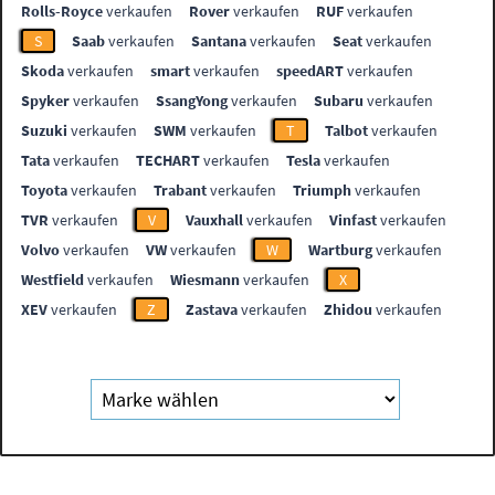
Rolls-Royce
verkaufen
Rover
verkaufen
RUF
verkaufen
S
Saab
verkaufen
Santana
verkaufen
Seat
verkaufen
Skoda
verkaufen
smart
verkaufen
speedART
verkaufen
Spyker
verkaufen
SsangYong
verkaufen
Subaru
verkaufen
Suzuki
verkaufen
SWM
verkaufen
T
Talbot
verkaufen
Tata
verkaufen
TECHART
verkaufen
Tesla
verkaufen
Toyota
verkaufen
Trabant
verkaufen
Triumph
verkaufen
TVR
verkaufen
V
Vauxhall
verkaufen
Vinfast
verkaufen
Volvo
verkaufen
VW
verkaufen
W
Wartburg
verkaufen
Westfield
verkaufen
Wiesmann
verkaufen
X
XEV
verkaufen
Z
Zastava
verkaufen
Zhidou
verkaufen