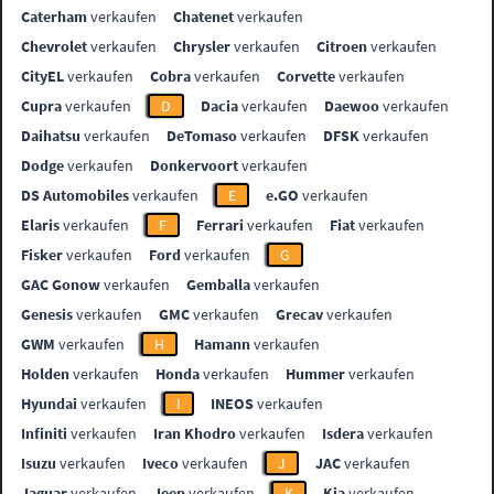
Caterham
verkaufen
Chatenet
verkaufen
Chevrolet
verkaufen
Chrysler
verkaufen
Citroen
verkaufen
CityEL
verkaufen
Cobra
verkaufen
Corvette
verkaufen
Cupra
verkaufen
D
Dacia
verkaufen
Daewoo
verkaufen
Daihatsu
verkaufen
DeTomaso
verkaufen
DFSK
verkaufen
Dodge
verkaufen
Donkervoort
verkaufen
DS Automobiles
verkaufen
E
e.GO
verkaufen
Elaris
verkaufen
F
Ferrari
verkaufen
Fiat
verkaufen
Fisker
verkaufen
Ford
verkaufen
G
GAC Gonow
verkaufen
Gemballa
verkaufen
Genesis
verkaufen
GMC
verkaufen
Grecav
verkaufen
GWM
verkaufen
H
Hamann
verkaufen
Holden
verkaufen
Honda
verkaufen
Hummer
verkaufen
Hyundai
verkaufen
I
INEOS
verkaufen
Infiniti
verkaufen
Iran Khodro
verkaufen
Isdera
verkaufen
Isuzu
verkaufen
Iveco
verkaufen
J
JAC
verkaufen
Jaguar
verkaufen
Jeep
verkaufen
K
Kia
verkaufen