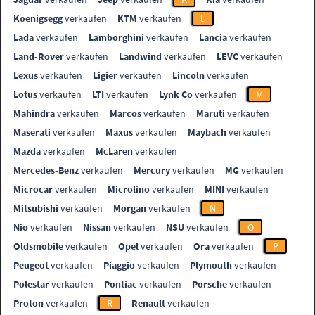
Koenigsegg
verkaufen
KTM
verkaufen
L
Lada
verkaufen
Lamborghini
verkaufen
Lancia
verkaufen
Land-Rover
verkaufen
Landwind
verkaufen
LEVC
verkaufen
Lexus
verkaufen
Ligier
verkaufen
Lincoln
verkaufen
Lotus
verkaufen
LTI
verkaufen
Lynk Co
verkaufen
M
Mahindra
verkaufen
Marcos
verkaufen
Maruti
verkaufen
Maserati
verkaufen
Maxus
verkaufen
Maybach
verkaufen
Mazda
verkaufen
McLaren
verkaufen
Mercedes-Benz
verkaufen
Mercury
verkaufen
MG
verkaufen
Microcar
verkaufen
Microlino
verkaufen
MINI
verkaufen
Mitsubishi
verkaufen
Morgan
verkaufen
N
Nio
verkaufen
Nissan
verkaufen
NSU
verkaufen
O
Oldsmobile
verkaufen
Opel
verkaufen
Ora
verkaufen
P
Peugeot
verkaufen
Piaggio
verkaufen
Plymouth
verkaufen
Polestar
verkaufen
Pontiac
verkaufen
Porsche
verkaufen
Proton
verkaufen
R
Renault
verkaufen