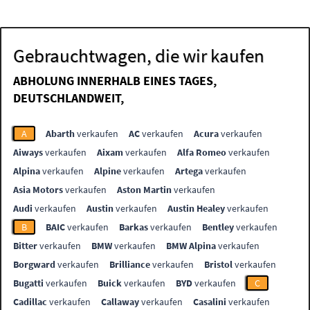
Gebrauchtwagen, die wir kaufen
ABHOLUNG INNERHALB EINES TAGES,
DEUTSCHLANDWEIT,
A
Abarth
verkaufen
AC
verkaufen
Acura
verkaufen
Aiways
verkaufen
Aixam
verkaufen
Alfa Romeo
verkaufen
Alpina
verkaufen
Alpine
verkaufen
Artega
verkaufen
Asia Motors
verkaufen
Aston Martin
verkaufen
Audi
verkaufen
Austin
verkaufen
Austin Healey
verkaufen
B
BAIC
verkaufen
Barkas
verkaufen
Bentley
verkaufen
Bitter
verkaufen
BMW
verkaufen
BMW Alpina
verkaufen
Borgward
verkaufen
Brilliance
verkaufen
Bristol
verkaufen
Bugatti
verkaufen
Buick
verkaufen
BYD
verkaufen
C
Cadillac
verkaufen
Callaway
verkaufen
Casalini
verkaufen