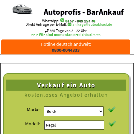
Autoprofis - BarAnkauf
WhatsApp:
0157 - 849 157 78
Direkt Anfrage per E-Mail:
anfrage@autoabkauf.de
365 Tage von 8 - 22 Uhr
>> > Wir sind momentan erreichbar! < <<
Hotline deutschlandweit:
0800-0044333
Verkauf ein Auto
kostenloses
Angebot erhalten
Marke:
Modell: