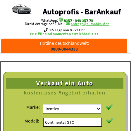
Autoprofis - BarAnkauf
WhatsApp:
0157 - 849 157 78
Direkt Anfrage per E-Mail:
anfrage@autoabkauf.de
365 Tage von 8 - 22 Uhr
>> > Wir sind momentan erreichbar! < <<
Hotline deutschlandweit:
0800-0044333
Verkauf ein Auto
kostenloses
Angebot erhalten
Marke:
Modell: