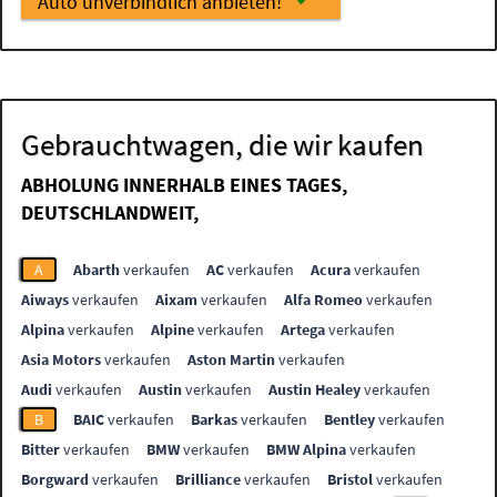
Auto unverbindlich anbieten!
Gebrauchtwagen, die wir kaufen
ABHOLUNG INNERHALB EINES TAGES,
DEUTSCHLANDWEIT,
A
Abarth
verkaufen
AC
verkaufen
Acura
verkaufen
Aiways
verkaufen
Aixam
verkaufen
Alfa Romeo
verkaufen
Alpina
verkaufen
Alpine
verkaufen
Artega
verkaufen
Asia Motors
verkaufen
Aston Martin
verkaufen
Audi
verkaufen
Austin
verkaufen
Austin Healey
verkaufen
B
BAIC
verkaufen
Barkas
verkaufen
Bentley
verkaufen
Bitter
verkaufen
BMW
verkaufen
BMW Alpina
verkaufen
Borgward
verkaufen
Brilliance
verkaufen
Bristol
verkaufen