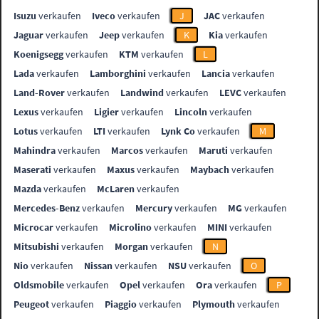
Isuzu
verkaufen
Iveco
verkaufen
J
JAC
verkaufen
Jaguar
verkaufen
Jeep
verkaufen
K
Kia
verkaufen
Koenigsegg
verkaufen
KTM
verkaufen
L
Lada
verkaufen
Lamborghini
verkaufen
Lancia
verkaufen
Land-Rover
verkaufen
Landwind
verkaufen
LEVC
verkaufen
Lexus
verkaufen
Ligier
verkaufen
Lincoln
verkaufen
Lotus
verkaufen
LTI
verkaufen
Lynk Co
verkaufen
M
Mahindra
verkaufen
Marcos
verkaufen
Maruti
verkaufen
Maserati
verkaufen
Maxus
verkaufen
Maybach
verkaufen
Mazda
verkaufen
McLaren
verkaufen
Mercedes-Benz
verkaufen
Mercury
verkaufen
MG
verkaufen
Microcar
verkaufen
Microlino
verkaufen
MINI
verkaufen
Mitsubishi
verkaufen
Morgan
verkaufen
N
Nio
verkaufen
Nissan
verkaufen
NSU
verkaufen
O
Oldsmobile
verkaufen
Opel
verkaufen
Ora
verkaufen
P
Peugeot
verkaufen
Piaggio
verkaufen
Plymouth
verkaufen