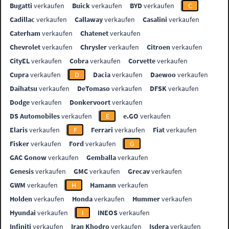
Bugatti
verkaufen
Buick
verkaufen
BYD
verkaufen
C
Cadillac
verkaufen
Callaway
verkaufen
Casalini
verkaufen
Caterham
verkaufen
Chatenet
verkaufen
Chevrolet
verkaufen
Chrysler
verkaufen
Citroen
verkaufen
CityEL
verkaufen
Cobra
verkaufen
Corvette
verkaufen
Cupra
verkaufen
D
Dacia
verkaufen
Daewoo
verkaufen
Daihatsu
verkaufen
DeTomaso
verkaufen
DFSK
verkaufen
Dodge
verkaufen
Donkervoort
verkaufen
DS Automobiles
verkaufen
E
e.GO
verkaufen
Elaris
verkaufen
F
Ferrari
verkaufen
Fiat
verkaufen
Fisker
verkaufen
Ford
verkaufen
G
GAC Gonow
verkaufen
Gemballa
verkaufen
Genesis
verkaufen
GMC
verkaufen
Grecav
verkaufen
GWM
verkaufen
H
Hamann
verkaufen
Holden
verkaufen
Honda
verkaufen
Hummer
verkaufen
Hyundai
verkaufen
I
INEOS
verkaufen
Infiniti
verkaufen
Iran Khodro
verkaufen
Isdera
verkaufen