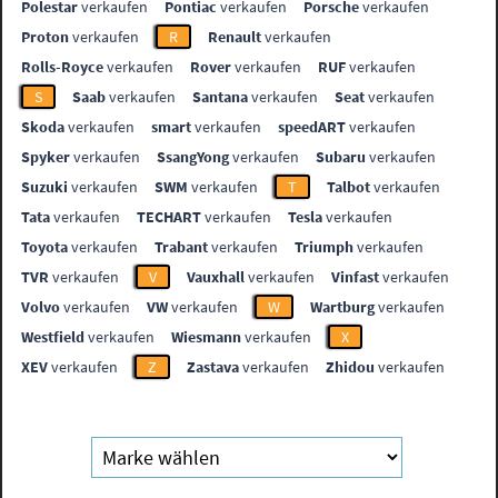
Polestar
verkaufen
Pontiac
verkaufen
Porsche
verkaufen
Proton
verkaufen
R
Renault
verkaufen
Rolls-Royce
verkaufen
Rover
verkaufen
RUF
verkaufen
S
Saab
verkaufen
Santana
verkaufen
Seat
verkaufen
Skoda
verkaufen
smart
verkaufen
speedART
verkaufen
Spyker
verkaufen
SsangYong
verkaufen
Subaru
verkaufen
Suzuki
verkaufen
SWM
verkaufen
T
Talbot
verkaufen
Tata
verkaufen
TECHART
verkaufen
Tesla
verkaufen
Toyota
verkaufen
Trabant
verkaufen
Triumph
verkaufen
TVR
verkaufen
V
Vauxhall
verkaufen
Vinfast
verkaufen
Volvo
verkaufen
VW
verkaufen
W
Wartburg
verkaufen
Westfield
verkaufen
Wiesmann
verkaufen
X
XEV
verkaufen
Z
Zastava
verkaufen
Zhidou
verkaufen