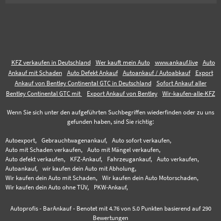
KFZ verkaufen in Deutschland
Wer kauft mein Auto
www.ankauf.live
Auto
Ankauf mit Schaden
Auto Defekt Ankauf
Autoankauf / Autoabkauf
Export
Ankauf von Bentley Continental GTC in Deutschland
Sofort Ankauf aller
Bentley Continental GTC mit
Export Ankauf von Bentley
Wir-kaufen-alle-KFZ
Wenn Sie sich unter den aufgeführten Suchbegriffen wiederfinden oder zu uns
gefunden haben, sind Sie richtig:
Autoexport,
Gebrauchtwagenankauf,
Auto sofort verkaufen,
Auto mit Schaden verkaufen,
Auto mit Mängel verkaufen,
Auto defekt verkaufen,
KFZ-Ankauf,
Fahrzeugankauf,
Auto verkaufen,
Autoankauf,
wir kaufen dein Auto mit Abholung,
Wir kaufen dein Auto mit Schaden,
Wir kaufen dein Auto Motorschaden,
Wir kaufen dein Auto ohne TÜV,
PKW-Ankauf,
Autoprofis - BarAnkauf
-
Benotet mit
4.76
von 5.0 Punkten basierend auf
290
Bewertungen