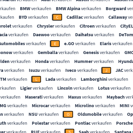
rkaufen
BMW
verkaufen
BMW Alpina
verkaufen
Borgward
ve
rkaufen
BYD
verkaufen
Cadillac
verkaufen
Callaway
ve
C
vrolet
verkaufen
Chrysler
verkaufen
Citroen
verkaufen
CityE
acia
verkaufen
Daewoo
verkaufen
Daihatsu
verkaufen
DeTom
Automobiles
verkaufen
e.GO
verkaufen
Elaris
verkaufen
E
Gonow
verkaufen
Gemballa
verkaufen
Genesis
verkaufen
GM
lden
verkaufen
Honda
verkaufen
Hummer
verkaufen
Hyunda
ra
verkaufen
Isuzu
verkaufen
Iveco
verkaufen
JAC
verk
J
KTM
verkaufen
Lada
verkaufen
Lamborghini
verkaufen
L
rkaufen
Ligier
verkaufen
Lincoln
verkaufen
Lotus
verkaufen
verkaufen
Maserati
verkaufen
Maxus
verkaufen
Maybach
ver
MG
verkaufen
Microcar
verkaufen
Microlino
verkaufen
MINI
v
an
verkaufen
NSU
verkaufen
Oldsmobile
verkaufen
Op
O
uth
verkaufen
Polestar
verkaufen
Pontiac
verkaufen
Porsche
ver
verkaufen
RUF
verkaufen
Saab
verkaufen
Santana
S