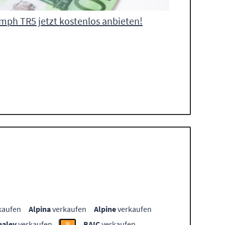
mph TR5 jetzt kostenlos anbieten!
kaufen
Alpina
verkaufen
Alpine
verkaufen
ealey
verkaufen
BAIC
verkaufen
B