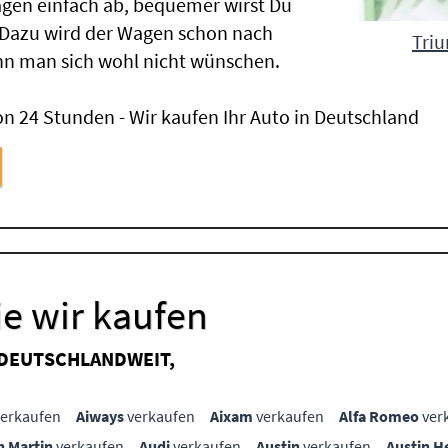
gen einfach ab, bequemer wirst Du
 Dazu wird der Wagen schon nach
Triu
nn man sich wohl nicht wünschen.
n 24 Stunden - Wir kaufen Ihr Auto in Deutschland
e wir kaufen
 DEUTSCHLANDWEIT,
erkaufen
Aiways
verkaufen
Aixam
verkaufen
Alfa Romeo
ver
n Martin
verkaufen
Audi
verkaufen
Austin
verkaufen
Austin H