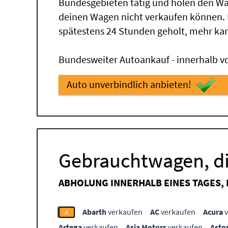
Bundesgebieten tätig und holen den Wa
deinen Wagen nicht verkaufen können.
spätestens 24 Stunden geholt, mehr ka
Bundesweiter Autoankauf - innerhalb vo
Auto unverbindlich anbieten!
Gebrauchtwagen, di
ABHOLUNG INNERHALB EINES TAGES,
Abarth
verkaufen
AC
verkaufen
Acura
v
A
Artega
verkaufen
Asia Motors
verkaufen
Asto