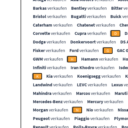
Barkas
verkaufen
Bentley
verkaufen
Bitter
ve
Bristol
verkaufen
Bugatti
verkaufen
Buick
ve
Caterham
verkaufen
Chatenet
verkaufen
Che
Corvette
verkaufen
Cupra
verkaufen
D
D
Dodge
verkaufen
Donkervoort
verkaufen
DS 
Fisker
verkaufen
Ford
verkaufen
GAC 
G
GWM
verkaufen
Hamann
verkaufen
Ho
H
Infiniti
verkaufen
Iran Khodro
verkaufen
Isde
Kia
verkaufen
Koenigsegg
verkaufen
K
Landwind
verkaufen
LEVC
verkaufen
Lexus
ve
Mahindra
verkaufen
Marcos
verkaufen
Maruti
Mercedes-Benz
verkaufen
Mercury
verkaufen
Morgan
verkaufen
Nio
verkaufen
Niss
N
Peugeot
verkaufen
Piaggio
verkaufen
Plymo
Renault
verkaufen
Rolls-Royce
verkaufen
Ro