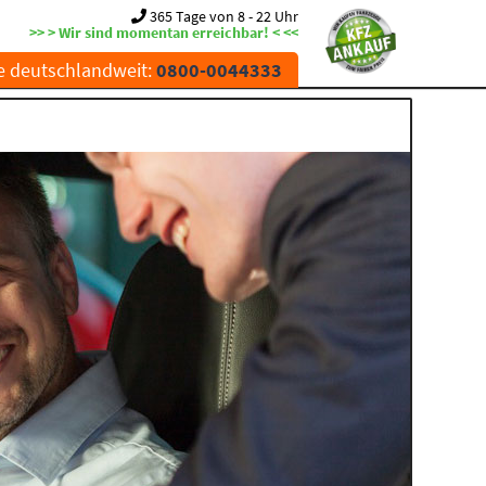
365 Tage von 8 - 22 Uhr
>> > Wir sind momentan erreichbar! < <<
e deutschlandweit:
0800-0044333