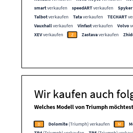
smart
verkaufen
speedART
verkaufen
Spyker
Talbot
verkaufen
Tata
verkaufen
TECHART
ve
Vauxhall
verkaufen
Vinfast
verkaufen
Volvo
v
XEV
verkaufen
Zastava
verkaufen
Zhid
Z
Wir kaufen auch fo
Welches Modell von Triumph möchtest
Dolomite
(Triumph) verkaufen
M
D
M
TR4
(Triumph) verkaufen
TR5
(Triumph) verkau