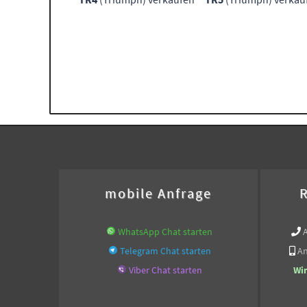
mobile Anfrage
R
WhatsApp Chat starten
Telegram Chat starten
An
Viber Chat starten
Wi