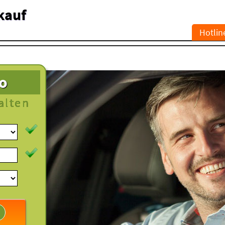
kauf
Hotlin
to
alten