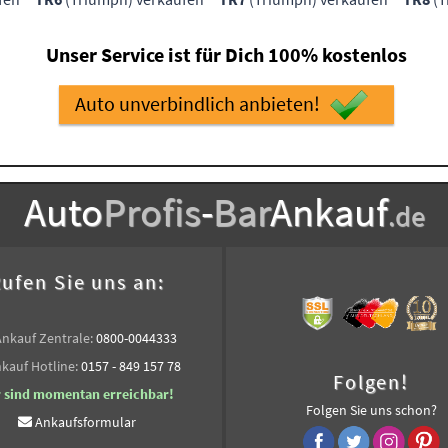
Unser Service ist für Dich 100% kostenlos
Auto unverbindlich anbieten!
Auto
Profis
-
Bar
Ankauf
.de
ufen Sie uns an:
Ankauf Zentrale:
0800-0044333
kauf Hotline:
0157 - 849 157 78
Folgen!
r sind momentan erreichbar!
Folgen Sie uns schon?
Ankaufsformular