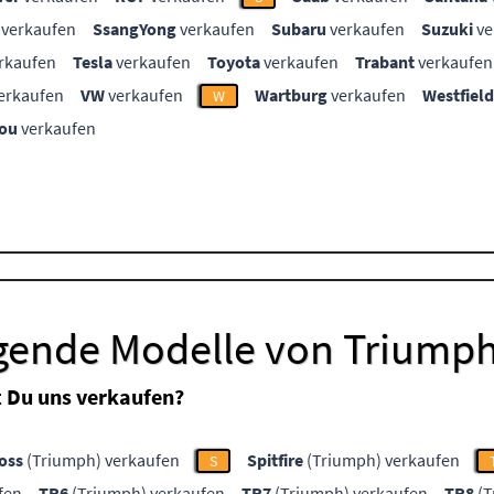
verkaufen
SsangYong
verkaufen
Subaru
verkaufen
Suzuki
ve
rkaufen
Tesla
verkaufen
Toyota
verkaufen
Trabant
verkaufen
erkaufen
VW
verkaufen
Wartburg
verkaufen
Westfield
W
ou
verkaufen
lgende Modelle von Triump
 Du uns verkaufen?
oss
(Triumph) verkaufen
Spitfire
(Triumph) verkaufen
S
fen
TR6
(Triumph) verkaufen
TR7
(Triumph) verkaufen
TR8
(T