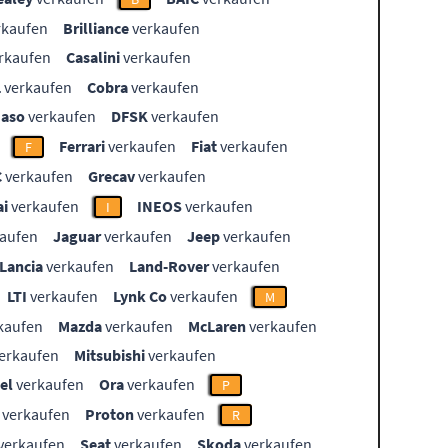
rkaufen
Brilliance
verkaufen
rkaufen
Casalini
verkaufen
L
verkaufen
Cobra
verkaufen
aso
verkaufen
DFSK
verkaufen
Ferrari
verkaufen
Fiat
verkaufen
F
C
verkaufen
Grecav
verkaufen
i
verkaufen
INEOS
verkaufen
I
aufen
Jaguar
verkaufen
Jeep
verkaufen
Lancia
verkaufen
Land-Rover
verkaufen
LTI
verkaufen
Lynk Co
verkaufen
M
kaufen
Mazda
verkaufen
McLaren
verkaufen
erkaufen
Mitsubishi
verkaufen
el
verkaufen
Ora
verkaufen
P
verkaufen
Proton
verkaufen
R
verkaufen
Seat
verkaufen
Skoda
verkaufen