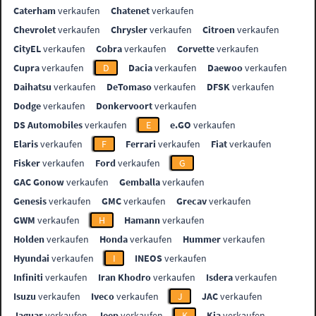
Caterham
verkaufen
Chatenet
verkaufen
Chevrolet
verkaufen
Chrysler
verkaufen
Citroen
verkaufen
CityEL
verkaufen
Cobra
verkaufen
Corvette
verkaufen
Cupra
verkaufen
D
Dacia
verkaufen
Daewoo
verkaufen
Daihatsu
verkaufen
DeTomaso
verkaufen
DFSK
verkaufen
Dodge
verkaufen
Donkervoort
verkaufen
DS Automobiles
verkaufen
E
e.GO
verkaufen
Elaris
verkaufen
F
Ferrari
verkaufen
Fiat
verkaufen
Fisker
verkaufen
Ford
verkaufen
G
GAC Gonow
verkaufen
Gemballa
verkaufen
Genesis
verkaufen
GMC
verkaufen
Grecav
verkaufen
GWM
verkaufen
H
Hamann
verkaufen
Holden
verkaufen
Honda
verkaufen
Hummer
verkaufen
Hyundai
verkaufen
I
INEOS
verkaufen
Infiniti
verkaufen
Iran Khodro
verkaufen
Isdera
verkaufen
Isuzu
verkaufen
Iveco
verkaufen
J
JAC
verkaufen
Jaguar
verkaufen
Jeep
verkaufen
K
Kia
verkaufen