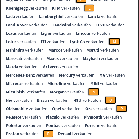
Koenigsegg
verkaufen
KTM
verkaufen
L
Lada
verkaufen
Lamborghini
verkaufen
Lancia
verkaufen
Land-Rover
verkaufen
Landwind
verkaufen
LEVC
verkaufen
Lexus
verkaufen
Ligier
verkaufen
Lincoln
verkaufen
Lotus
verkaufen
LTI
verkaufen
Lynk Co
verkaufen
M
Mahindra
verkaufen
Marcos
verkaufen
Maruti
verkaufen
Maserati
verkaufen
Maxus
verkaufen
Maybach
verkaufen
Mazda
verkaufen
McLaren
verkaufen
Mercedes-Benz
verkaufen
Mercury
verkaufen
MG
verkaufen
Microcar
verkaufen
Microlino
verkaufen
MINI
verkaufen
Mitsubishi
verkaufen
Morgan
verkaufen
N
Nio
verkaufen
Nissan
verkaufen
NSU
verkaufen
O
Oldsmobile
verkaufen
Opel
verkaufen
Ora
verkaufen
P
Peugeot
verkaufen
Piaggio
verkaufen
Plymouth
verkaufen
Polestar
verkaufen
Pontiac
verkaufen
Porsche
verkaufen
Proton
verkaufen
R
Renault
verkaufen