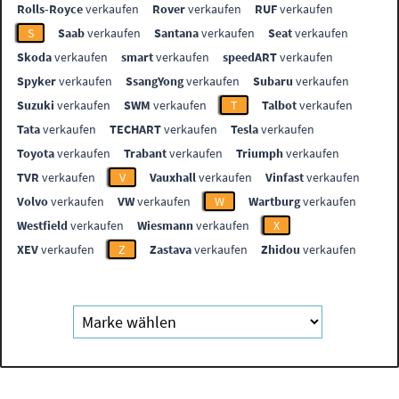
Rolls-Royce
verkaufen
Rover
verkaufen
RUF
verkaufen
S
Saab
verkaufen
Santana
verkaufen
Seat
verkaufen
Skoda
verkaufen
smart
verkaufen
speedART
verkaufen
Spyker
verkaufen
SsangYong
verkaufen
Subaru
verkaufen
Suzuki
verkaufen
SWM
verkaufen
T
Talbot
verkaufen
Tata
verkaufen
TECHART
verkaufen
Tesla
verkaufen
Toyota
verkaufen
Trabant
verkaufen
Triumph
verkaufen
TVR
verkaufen
V
Vauxhall
verkaufen
Vinfast
verkaufen
Volvo
verkaufen
VW
verkaufen
W
Wartburg
verkaufen
Westfield
verkaufen
Wiesmann
verkaufen
X
XEV
verkaufen
Z
Zastava
verkaufen
Zhidou
verkaufen