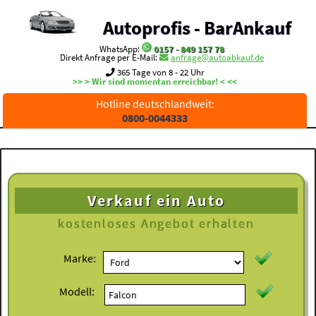
Autoprofis - BarAnkauf
WhatsApp:
0157 - 849 157 78
Direkt Anfrage per E-Mail:
anfrage@autoabkauf.de
365 Tage von 8 - 22 Uhr
>> > Wir sind momentan erreichbar! < <<
Hotline deutschlandweit:
0800-0044333
Verkauf ein Auto
kostenloses
Angebot erhalten
Marke:
Modell: