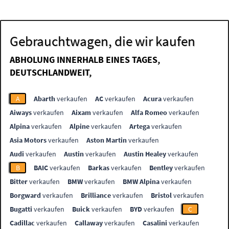
Gebrauchtwagen, die wir kaufen
ABHOLUNG INNERHALB EINES TAGES,
DEUTSCHLANDWEIT,
A
Abarth
verkaufen
AC
verkaufen
Acura
verkaufen
Aiways
verkaufen
Aixam
verkaufen
Alfa Romeo
verkaufen
Alpina
verkaufen
Alpine
verkaufen
Artega
verkaufen
Asia Motors
verkaufen
Aston Martin
verkaufen
Audi
verkaufen
Austin
verkaufen
Austin Healey
verkaufen
B
BAIC
verkaufen
Barkas
verkaufen
Bentley
verkaufen
Bitter
verkaufen
BMW
verkaufen
BMW Alpina
verkaufen
Borgward
verkaufen
Brilliance
verkaufen
Bristol
verkaufen
Bugatti
verkaufen
Buick
verkaufen
BYD
verkaufen
C
Cadillac
verkaufen
Callaway
verkaufen
Casalini
verkaufen