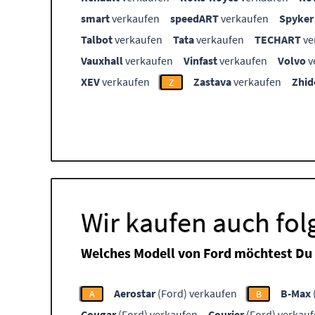
smart
verkaufen
speedART
verkaufen
Spyker
Talbot
verkaufen
Tata
verkaufen
TECHART
ve
Vauxhall
verkaufen
Vinfast
verkaufen
Volvo
v
XEV
verkaufen
Zastava
verkaufen
Zhid
Z
Wir kaufen auch fo
Welches Modell von Ford möchtest Du
Aerostar
(Ford) verkaufen
B-Max
A
B
Cougar
(Ford) verkaufen
Courier
(Ford) verkau