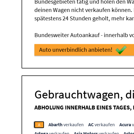
Bundesgebieten tätig und holen den Wa
deinen Wagen nicht verkaufen können.
spätestens 24 Stunden geholt, mehr ka
Bundesweiter Autoankauf - innerhalb vo
Auto unverbindlich anbieten!
Gebrauchtwagen, di
ABHOLUNG INNERHALB EINES TAGES,
Abarth
verkaufen
AC
verkaufen
Acura
v
A
Artega
verkaufen
Asia Motors
verkaufen
Asto