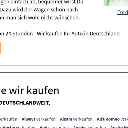
gen einfach ab, bequemer wirst Du
 Dazu wird der Wagen schon nach
Ford
nn man sich wohl nicht wünschen.
n 24 Stunden - Wir kaufen Ihr Auto in Deutschland
e wir kaufen
 DEUTSCHLANDWEIT,
erkaufen
Aiways
verkaufen
Aixam
verkaufen
Alfa Romeo
ver
n Martin
verkaufen
Audi
verkaufen
Austin
verkaufen
Austin H