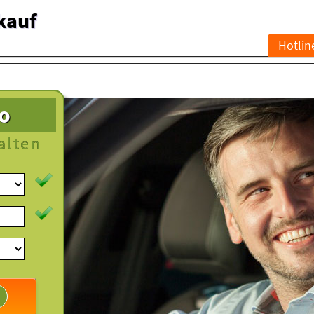
kauf
Hotlin
to
alten