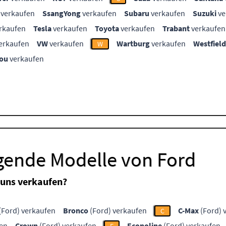
verkaufen
SsangYong
verkaufen
Subaru
verkaufen
Suzuki
ve
rkaufen
Tesla
verkaufen
Toyota
verkaufen
Trabant
verkaufen
erkaufen
VW
verkaufen
Wartburg
verkaufen
Westfield
W
ou
verkaufen
lgende Modelle von Ford
 uns verkaufen?
(Ford) verkaufen
Bronco
(Ford) verkaufen
C-Max
(Ford) 
C
fen
Crown
(Ford) verkaufen
Econoline
(Ford) verkaufen