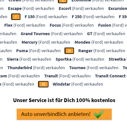
E
en
Escape
(Ford) verkaufen
Escort
(Ford) verkaufen
Excursio
ufen
F 150
(Ford) verkaufen
F 250
(Ford) verkaufen
F 35
F
Flex
(Ford) verkaufen
Focus
(Ford) verkaufen
Fusion
(Ford) 
erkaufen
Grand Tourneo
(Ford) verkaufen
GT
(Ford) verkaufen
verkaufen
Mercury
(Ford) verkaufen
Mondeo
(Ford) verkaufen
kaufen
Puma
(Ford) verkaufen
Ranger
(Ford) verkaufen
R
en
Sierra
(Ford) verkaufen
Sportka
(Ford) verkaufen
Streetka
en
Thunderbird
(Ford) verkaufen
Tourneo
(Ford) verkaufen
T
stom
(Ford) verkaufen
Transit
(Ford) verkaufen
Transit Connect
m
(Ford) verkaufen
Windstar
(Ford) verkaufen
W
Unser Service ist für Dich 100% kostenlos
Auto unverbindlich anbieten!