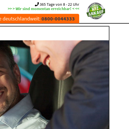
365 Tage von 8 - 22 Uhr
>> > Wir sind momentan erreichbar! < <<
e deutschlandweit:
0800-0044333