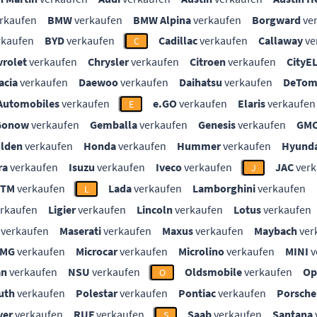
rkaufen
BMW
verkaufen
BMW Alpina
verkaufen
Borgward
ve
rkaufen
BYD
verkaufen
Cadillac
verkaufen
Callaway
ve
C
vrolet
verkaufen
Chrysler
verkaufen
Citroen
verkaufen
CityE
acia
verkaufen
Daewoo
verkaufen
Daihatsu
verkaufen
DeTom
Automobiles
verkaufen
e.GO
verkaufen
Elaris
verkaufen
E
Gonow
verkaufen
Gemballa
verkaufen
Genesis
verkaufen
GM
lden
verkaufen
Honda
verkaufen
Hummer
verkaufen
Hyunda
ra
verkaufen
Isuzu
verkaufen
Iveco
verkaufen
JAC
verk
J
KTM
verkaufen
Lada
verkaufen
Lamborghini
verkaufen
L
rkaufen
Ligier
verkaufen
Lincoln
verkaufen
Lotus
verkaufen
verkaufen
Maserati
verkaufen
Maxus
verkaufen
Maybach
ver
MG
verkaufen
Microcar
verkaufen
Microlino
verkaufen
MINI
v
an
verkaufen
NSU
verkaufen
Oldsmobile
verkaufen
Op
O
uth
verkaufen
Polestar
verkaufen
Pontiac
verkaufen
Porsche
ver
verkaufen
RUF
verkaufen
Saab
verkaufen
Santana
S