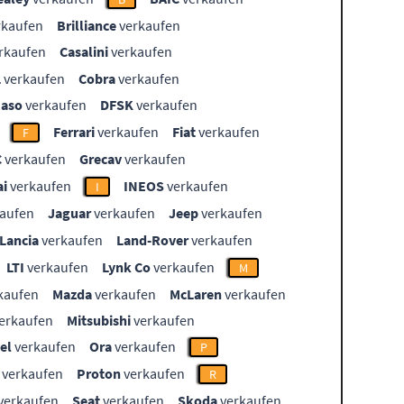
rkaufen
Brilliance
verkaufen
rkaufen
Casalini
verkaufen
L
verkaufen
Cobra
verkaufen
aso
verkaufen
DFSK
verkaufen
Ferrari
verkaufen
Fiat
verkaufen
F
C
verkaufen
Grecav
verkaufen
i
verkaufen
INEOS
verkaufen
I
aufen
Jaguar
verkaufen
Jeep
verkaufen
Lancia
verkaufen
Land-Rover
verkaufen
LTI
verkaufen
Lynk Co
verkaufen
M
kaufen
Mazda
verkaufen
McLaren
verkaufen
erkaufen
Mitsubishi
verkaufen
el
verkaufen
Ora
verkaufen
P
verkaufen
Proton
verkaufen
R
verkaufen
Seat
verkaufen
Skoda
verkaufen