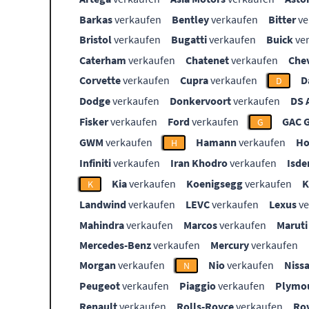
Barkas
verkaufen
Bentley
verkaufen
Bitter
ve
Bristol
verkaufen
Bugatti
verkaufen
Buick
ve
Caterham
verkaufen
Chatenet
verkaufen
Che
Corvette
verkaufen
Cupra
verkaufen
D
D
Dodge
verkaufen
Donkervoort
verkaufen
DS 
Fisker
verkaufen
Ford
verkaufen
GAC 
G
GWM
verkaufen
Hamann
verkaufen
Ho
H
Infiniti
verkaufen
Iran Khodro
verkaufen
Isde
Kia
verkaufen
Koenigsegg
verkaufen
K
Landwind
verkaufen
LEVC
verkaufen
Lexus
ve
Mahindra
verkaufen
Marcos
verkaufen
Maruti
Mercedes-Benz
verkaufen
Mercury
verkaufen
Morgan
verkaufen
Nio
verkaufen
Niss
N
Peugeot
verkaufen
Piaggio
verkaufen
Plymo
Renault
verkaufen
Rolls-Royce
verkaufen
Ro