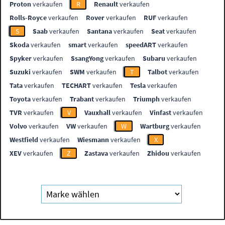
Proton
verkaufen
R
Renault
verkaufen
Rolls-Royce
verkaufen
Rover
verkaufen
RUF
verkaufen
S
Saab
verkaufen
Santana
verkaufen
Seat
verkaufen
Skoda
verkaufen
smart
verkaufen
speedART
verkaufen
Spyker
verkaufen
SsangYong
verkaufen
Subaru
verkaufen
Suzuki
verkaufen
SWM
verkaufen
T
Talbot
verkaufen
Tata
verkaufen
TECHART
verkaufen
Tesla
verkaufen
Toyota
verkaufen
Trabant
verkaufen
Triumph
verkaufen
TVR
verkaufen
V
Vauxhall
verkaufen
Vinfast
verkaufen
Volvo
verkaufen
VW
verkaufen
W
Wartburg
verkaufen
Westfield
verkaufen
Wiesmann
verkaufen
X
XEV
verkaufen
Z
Zastava
verkaufen
Zhidou
verkaufen