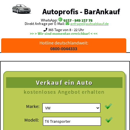
Autoprofis - BarAnkauf
WhatsApp:
0157 - 849 157 78
Direkt Anfrage per E-Mail:
anfrage@autoabkauf.de
365 Tage von 8 - 22 Uhr
>> > Wir sind momentan erreichbar! < <<
Hotline deutschlandweit:
0800-0044333
Verkauf ein Auto
kostenloses
Angebot erhalten
Marke:
Modell: