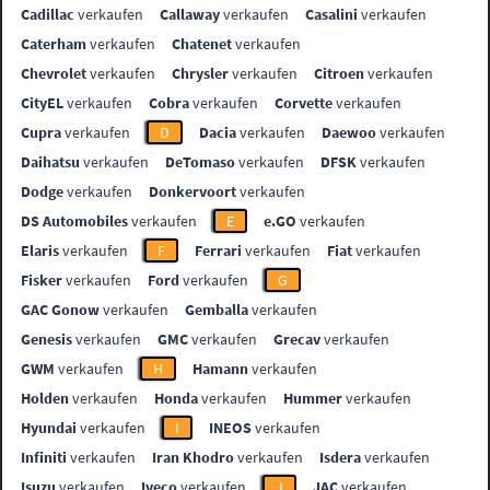
Cadillac
verkaufen
Callaway
verkaufen
Casalini
verkaufen
Caterham
verkaufen
Chatenet
verkaufen
Chevrolet
verkaufen
Chrysler
verkaufen
Citroen
verkaufen
CityEL
verkaufen
Cobra
verkaufen
Corvette
verkaufen
Cupra
verkaufen
D
Dacia
verkaufen
Daewoo
verkaufen
Daihatsu
verkaufen
DeTomaso
verkaufen
DFSK
verkaufen
Dodge
verkaufen
Donkervoort
verkaufen
DS Automobiles
verkaufen
E
e.GO
verkaufen
Elaris
verkaufen
F
Ferrari
verkaufen
Fiat
verkaufen
Fisker
verkaufen
Ford
verkaufen
G
GAC Gonow
verkaufen
Gemballa
verkaufen
Genesis
verkaufen
GMC
verkaufen
Grecav
verkaufen
GWM
verkaufen
H
Hamann
verkaufen
Holden
verkaufen
Honda
verkaufen
Hummer
verkaufen
Hyundai
verkaufen
I
INEOS
verkaufen
Infiniti
verkaufen
Iran Khodro
verkaufen
Isdera
verkaufen
Isuzu
verkaufen
Iveco
verkaufen
J
JAC
verkaufen