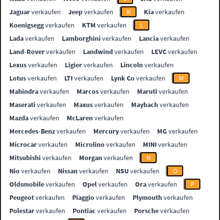
Jaguar
verkaufen
Jeep
verkaufen
K
Kia
verkaufen
Koenigsegg
verkaufen
KTM
verkaufen
L
Lada
verkaufen
Lamborghini
verkaufen
Lancia
verkaufen
Land-Rover
verkaufen
Landwind
verkaufen
LEVC
verkaufen
Lexus
verkaufen
Ligier
verkaufen
Lincoln
verkaufen
Lotus
verkaufen
LTI
verkaufen
Lynk Co
verkaufen
M
Mahindra
verkaufen
Marcos
verkaufen
Maruti
verkaufen
Maserati
verkaufen
Maxus
verkaufen
Maybach
verkaufen
Mazda
verkaufen
McLaren
verkaufen
Mercedes-Benz
verkaufen
Mercury
verkaufen
MG
verkaufen
Microcar
verkaufen
Microlino
verkaufen
MINI
verkaufen
Mitsubishi
verkaufen
Morgan
verkaufen
N
Nio
verkaufen
Nissan
verkaufen
NSU
verkaufen
O
Oldsmobile
verkaufen
Opel
verkaufen
Ora
verkaufen
P
Peugeot
verkaufen
Piaggio
verkaufen
Plymouth
verkaufen
Polestar
verkaufen
Pontiac
verkaufen
Porsche
verkaufen