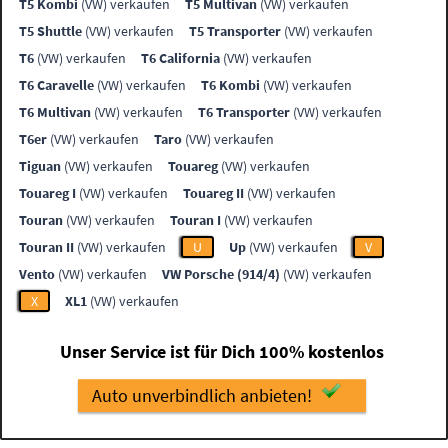
T5 Kombi
(VW) verkaufen
T5 Multivan
(VW) verkaufen
T5 Shuttle
(VW) verkaufen
T5 Transporter
(VW) verkaufen
T6
(VW) verkaufen
T6 California
(VW) verkaufen
T6 Caravelle
(VW) verkaufen
T6 Kombi
(VW) verkaufen
T6 Multivan
(VW) verkaufen
T6 Transporter
(VW) verkaufen
T6er
(VW) verkaufen
Taro
(VW) verkaufen
Tiguan
(VW) verkaufen
Touareg
(VW) verkaufen
Touareg I
(VW) verkaufen
Touareg II
(VW) verkaufen
Touran
(VW) verkaufen
Touran I
(VW) verkaufen
Touran II
(VW) verkaufen
U
Up
(VW) verkaufen
V
Vento
(VW) verkaufen
VW Porsche (914/4)
(VW) verkaufen
X
XL1
(VW) verkaufen
Unser Service ist für Dich 100% kostenlos
Auto unverbindlich anbieten!