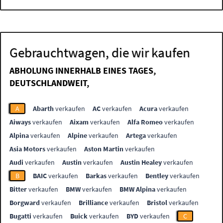
Gebrauchtwagen, die wir kaufen
ABHOLUNG INNERHALB EINES TAGES,
DEUTSCHLANDWEIT,
A
Abarth
verkaufen
AC
verkaufen
Acura
verkaufen
Aiways
verkaufen
Aixam
verkaufen
Alfa Romeo
verkaufen
Alpina
verkaufen
Alpine
verkaufen
Artega
verkaufen
Asia Motors
verkaufen
Aston Martin
verkaufen
Audi
verkaufen
Austin
verkaufen
Austin Healey
verkaufen
B
BAIC
verkaufen
Barkas
verkaufen
Bentley
verkaufen
Bitter
verkaufen
BMW
verkaufen
BMW Alpina
verkaufen
Borgward
verkaufen
Brilliance
verkaufen
Bristol
verkaufen
Bugatti
verkaufen
Buick
verkaufen
BYD
verkaufen
C