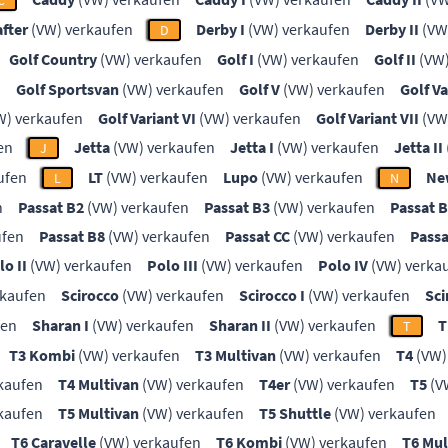
C
after
(VW) verkaufen
Derby I
(VW) verkaufen
Derby II
(VW
D
Golf Country
(VW) verkaufen
Golf I
(VW) verkaufen
Golf II
(VW)
n
Golf Sportsvan
(VW) verkaufen
Golf V
(VW) verkaufen
Golf Va
W) verkaufen
Golf Variant VI
(VW) verkaufen
Golf Variant VII
(VW
en
Jetta
(VW) verkaufen
Jetta I
(VW) verkaufen
Jetta II
J
ufen
LT
(VW) verkaufen
Lupo
(VW) verkaufen
Ne
L
N
n
Passat B2
(VW) verkaufen
Passat B3
(VW) verkaufen
Passat 
ufen
Passat B8
(VW) verkaufen
Passat CC
(VW) verkaufen
Passa
lo II
(VW) verkaufen
Polo III
(VW) verkaufen
Polo IV
(VW) verka
rkaufen
Scirocco
(VW) verkaufen
Scirocco I
(VW) verkaufen
Sci
fen
Sharan I
(VW) verkaufen
Sharan II
(VW) verkaufen
T
T
T3 Kombi
(VW) verkaufen
T3 Multivan
(VW) verkaufen
T4
(VW)
kaufen
T4 Multivan
(VW) verkaufen
T4er
(VW) verkaufen
T5
(V
kaufen
T5 Multivan
(VW) verkaufen
T5 Shuttle
(VW) verkaufen
T6 Caravelle
(VW) verkaufen
T6 Kombi
(VW) verkaufen
T6 Mul