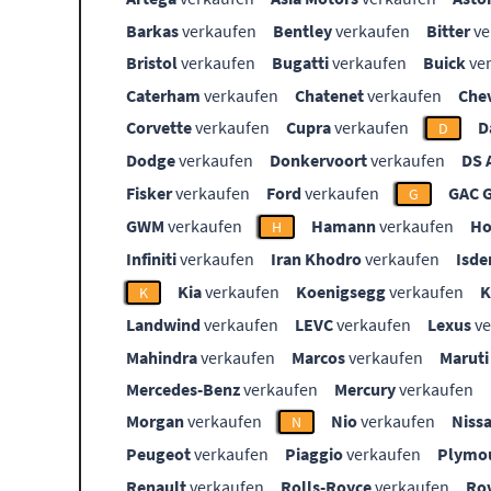
Barkas
verkaufen
Bentley
verkaufen
Bitter
ve
Bristol
verkaufen
Bugatti
verkaufen
Buick
ve
Caterham
verkaufen
Chatenet
verkaufen
Che
Corvette
verkaufen
Cupra
verkaufen
D
D
Dodge
verkaufen
Donkervoort
verkaufen
DS 
Fisker
verkaufen
Ford
verkaufen
GAC 
G
GWM
verkaufen
Hamann
verkaufen
Ho
H
Infiniti
verkaufen
Iran Khodro
verkaufen
Isde
Kia
verkaufen
Koenigsegg
verkaufen
K
Landwind
verkaufen
LEVC
verkaufen
Lexus
ve
Mahindra
verkaufen
Marcos
verkaufen
Maruti
Mercedes-Benz
verkaufen
Mercury
verkaufen
Morgan
verkaufen
Nio
verkaufen
Niss
N
Peugeot
verkaufen
Piaggio
verkaufen
Plymo
Renault
verkaufen
Rolls-Royce
verkaufen
Ro