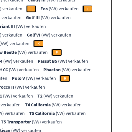
) verkaufen
Eos
(VW) verkaufen
E
F
 verkaufen
Golf III
(VW) verkaufen
riant III
(VW) verkaufen
) verkaufen
Golf VI
(VW) verkaufen
(VW) verkaufen
K
w Beetle
(VW) verkaufen
P
B4
(VW) verkaufen
Passat B5
(VW) verkaufen
t CC
(VW) verkaufen
Phaeton
(VW) verkaufen
ufen
Polo V
(VW) verkaufen
R
rocco II
(VW) verkaufen
1
(VW) verkaufen
T2
(VW) verkaufen
 verkaufen
T4 California
(VW) verkaufen
W) verkaufen
T5 California
(VW) verkaufen
T5 Transporter
(VW) verkaufen
tivan
(VW) verkaufen