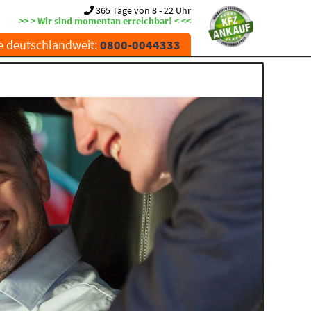
365 Tage von 8 - 22 Uhr
>> > Wir sind momentan erreichbar! < <<
e deutschlandweit:
0800-0044333