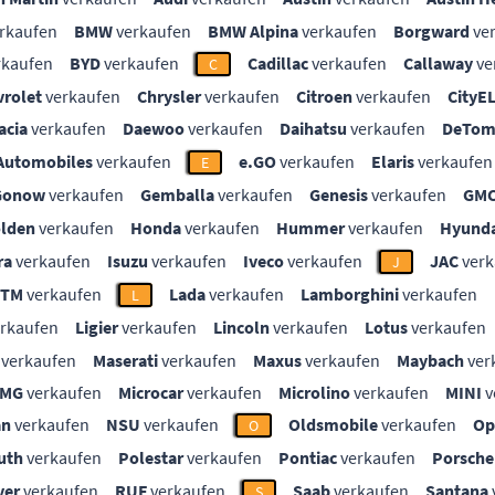
rkaufen
BMW
verkaufen
BMW Alpina
verkaufen
Borgward
ve
rkaufen
BYD
verkaufen
Cadillac
verkaufen
Callaway
ve
C
vrolet
verkaufen
Chrysler
verkaufen
Citroen
verkaufen
CityE
acia
verkaufen
Daewoo
verkaufen
Daihatsu
verkaufen
DeTom
Automobiles
verkaufen
e.GO
verkaufen
Elaris
verkaufen
E
Gonow
verkaufen
Gemballa
verkaufen
Genesis
verkaufen
GM
lden
verkaufen
Honda
verkaufen
Hummer
verkaufen
Hyunda
ra
verkaufen
Isuzu
verkaufen
Iveco
verkaufen
JAC
verk
J
KTM
verkaufen
Lada
verkaufen
Lamborghini
verkaufen
L
rkaufen
Ligier
verkaufen
Lincoln
verkaufen
Lotus
verkaufen
verkaufen
Maserati
verkaufen
Maxus
verkaufen
Maybach
ver
MG
verkaufen
Microcar
verkaufen
Microlino
verkaufen
MINI
v
an
verkaufen
NSU
verkaufen
Oldsmobile
verkaufen
Op
O
uth
verkaufen
Polestar
verkaufen
Pontiac
verkaufen
Porsche
ver
verkaufen
RUF
verkaufen
Saab
verkaufen
Santana
S