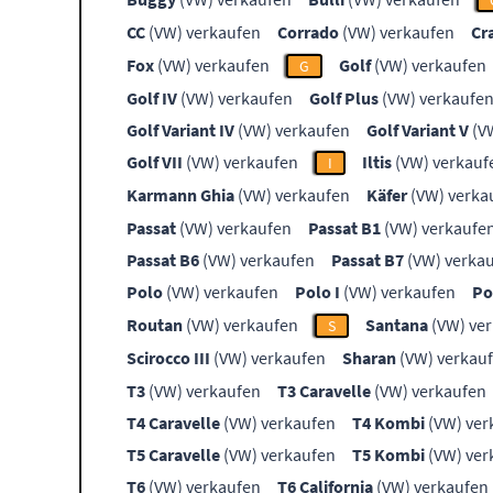
CC
(VW) verkaufen
Corrado
(VW) verkaufen
Cr
Fox
(VW) verkaufen
Golf
(VW) verkaufen
G
Golf IV
(VW) verkaufen
Golf Plus
(VW) verkaufe
Golf Variant IV
(VW) verkaufen
Golf Variant V
(V
Golf VII
(VW) verkaufen
Iltis
(VW) verkauf
I
Karmann Ghia
(VW) verkaufen
Käfer
(VW) verka
Passat
(VW) verkaufen
Passat B1
(VW) verkaufe
Passat B6
(VW) verkaufen
Passat B7
(VW) verka
Polo
(VW) verkaufen
Polo I
(VW) verkaufen
Po
Routan
(VW) verkaufen
Santana
(VW) ve
S
Scirocco III
(VW) verkaufen
Sharan
(VW) verkau
T3
(VW) verkaufen
T3 Caravelle
(VW) verkaufen
T4 Caravelle
(VW) verkaufen
T4 Kombi
(VW) ver
T5 Caravelle
(VW) verkaufen
T5 Kombi
(VW) ver
T6
(VW) verkaufen
T6 California
(VW) verkaufen