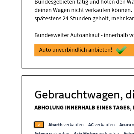
Bundesgebieten tätig und holen den Wa
deinen Wagen nicht verkaufen können.
spätestens 24 Stunden geholt, mehr ka
Bundesweiter Autoankauf - innerhalb vo
Auto unverbindlich anbieten!
Gebrauchtwagen, di
ABHOLUNG INNERHALB EINES TAGES,
Abarth
verkaufen
AC
verkaufen
Acura
v
A
Artega
verkaufen
Asia Motors
verkaufen
Asto