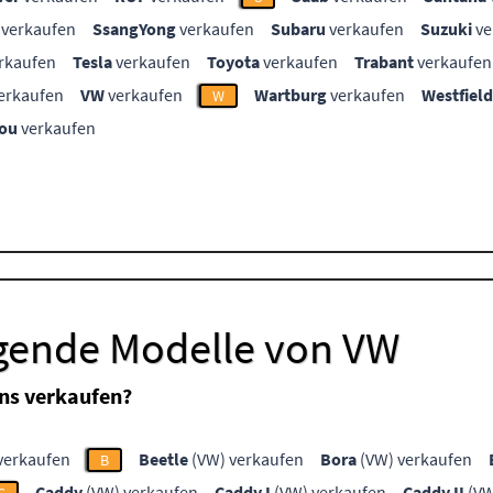
verkaufen
SsangYong
verkaufen
Subaru
verkaufen
Suzuki
ve
rkaufen
Tesla
verkaufen
Toyota
verkaufen
Trabant
verkaufen
erkaufen
VW
verkaufen
Wartburg
verkaufen
Westfield
W
ou
verkaufen
lgende Modelle von VW
ns verkaufen?
verkaufen
Beetle
(VW) verkaufen
Bora
(VW) verkaufen
B
Caddy
(VW) verkaufen
Caddy I
(VW) verkaufen
Caddy II
(VW