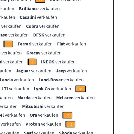
rkaufen
Brilliance
verkaufen
rkaufen
Casalini
verkaufen
L
verkaufen
Cobra
verkaufen
aso
verkaufen
DFSK
verkaufen
Ferrari
verkaufen
Fiat
verkaufen
F
C
verkaufen
Grecav
verkaufen
i
verkaufen
INEOS
verkaufen
I
aufen
Jaguar
verkaufen
Jeep
verkaufen
Lancia
verkaufen
Land-Rover
verkaufen
LTI
verkaufen
Lynk Co
verkaufen
M
kaufen
Mazda
verkaufen
McLaren
verkaufen
erkaufen
Mitsubishi
verkaufen
el
verkaufen
Ora
verkaufen
P
verkaufen
Proton
verkaufen
R
verkaufen
Seat
verkaufen
Skoda
verkaufen