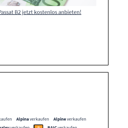
assat B2 jetzt kostenlos anbieten!
kaufen
Alpina
verkaufen
Alpine
verkaufen
ealey
verkaufen
BAIC
verkaufen
B