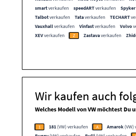
smart
verkaufen
speedART
verkaufen
Spyker
Talbot
verkaufen
Tata
verkaufen
TECHART
ve
Vauxhall
verkaufen
Vinfast
verkaufen
Volvo
v
XEV
verkaufen
Zastava
verkaufen
Zhid
Z
Wir kaufen auch fo
Welches Modell von VW möchtest Du u
181
(VW) verkaufen
Amarok
(VW) 
1
A
Buggy
(VW) verkaufen
Bulli
(VW) verkaufen