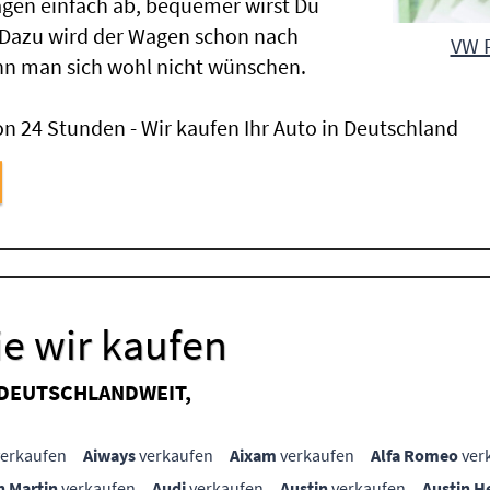
gen einfach ab, bequemer wirst Du
 Dazu wird der Wagen schon nach
VW P
nn man sich wohl nicht wünschen.
n 24 Stunden - Wir kaufen Ihr Auto in Deutschland
e wir kaufen
 DEUTSCHLANDWEIT,
erkaufen
Aiways
verkaufen
Aixam
verkaufen
Alfa Romeo
ver
n Martin
verkaufen
Audi
verkaufen
Austin
verkaufen
Austin H