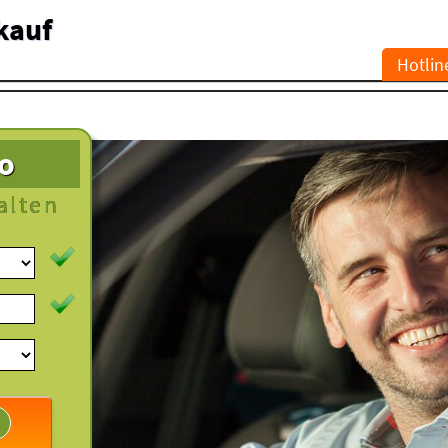
kauf
Hotlin
to
alten