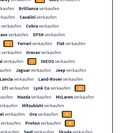
rkaufen
Brilliance
verkaufen
rkaufen
Casalini
verkaufen
L
verkaufen
Cobra
verkaufen
aso
verkaufen
DFSK
verkaufen
Ferrari
verkaufen
Fiat
verkaufen
F
C
verkaufen
Grecav
verkaufen
i
verkaufen
INEOS
verkaufen
I
aufen
Jaguar
verkaufen
Jeep
verkaufen
Lancia
verkaufen
Land-Rover
verkaufen
LTI
verkaufen
Lynk Co
verkaufen
M
kaufen
Mazda
verkaufen
McLaren
verkaufen
erkaufen
Mitsubishi
verkaufen
el
verkaufen
Ora
verkaufen
P
verkaufen
Proton
verkaufen
R
verkaufen
Seat
verkaufen
Skoda
verkaufen