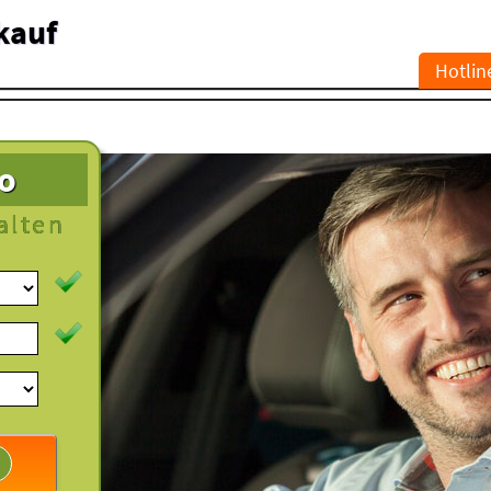
kauf
Hotlin
to
alten