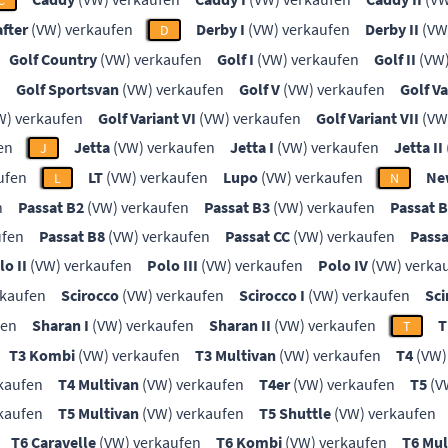
C
after
(VW) verkaufen
Derby I
(VW) verkaufen
Derby II
(VW
D
Golf Country
(VW) verkaufen
Golf I
(VW) verkaufen
Golf II
(VW)
n
Golf Sportsvan
(VW) verkaufen
Golf V
(VW) verkaufen
Golf Va
W) verkaufen
Golf Variant VI
(VW) verkaufen
Golf Variant VII
(VW
en
Jetta
(VW) verkaufen
Jetta I
(VW) verkaufen
Jetta II
J
ufen
LT
(VW) verkaufen
Lupo
(VW) verkaufen
Ne
L
N
n
Passat B2
(VW) verkaufen
Passat B3
(VW) verkaufen
Passat 
ufen
Passat B8
(VW) verkaufen
Passat CC
(VW) verkaufen
Passa
lo II
(VW) verkaufen
Polo III
(VW) verkaufen
Polo IV
(VW) verka
rkaufen
Scirocco
(VW) verkaufen
Scirocco I
(VW) verkaufen
Sci
fen
Sharan I
(VW) verkaufen
Sharan II
(VW) verkaufen
T
T
T3 Kombi
(VW) verkaufen
T3 Multivan
(VW) verkaufen
T4
(VW)
kaufen
T4 Multivan
(VW) verkaufen
T4er
(VW) verkaufen
T5
(V
kaufen
T5 Multivan
(VW) verkaufen
T5 Shuttle
(VW) verkaufen
T6 Caravelle
(VW) verkaufen
T6 Kombi
(VW) verkaufen
T6 Mul