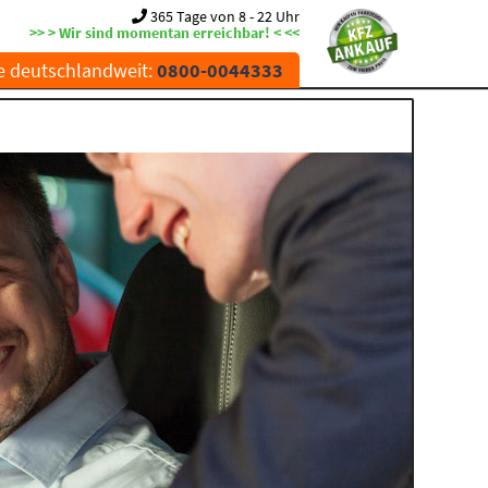
365 Tage von 8 - 22 Uhr
>> > Wir sind momentan erreichbar! < <<
e deutschlandweit:
0800-0044333