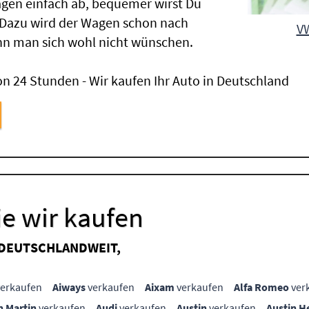
gen einfach ab, bequemer wirst Du
 Dazu wird der Wagen schon nach
VW
nn man sich wohl nicht wünschen.
n 24 Stunden - Wir kaufen Ihr Auto in Deutschland
e wir kaufen
 DEUTSCHLANDWEIT,
erkaufen
Aiways
verkaufen
Aixam
verkaufen
Alfa Romeo
ver
n Martin
verkaufen
Audi
verkaufen
Austin
verkaufen
Austin H