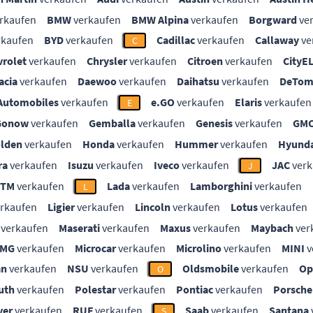
rkaufen
BMW
verkaufen
BMW Alpina
verkaufen
Borgward
ve
rkaufen
BYD
verkaufen
Cadillac
verkaufen
Callaway
ve
C
vrolet
verkaufen
Chrysler
verkaufen
Citroen
verkaufen
CityE
acia
verkaufen
Daewoo
verkaufen
Daihatsu
verkaufen
DeTom
Automobiles
verkaufen
e.GO
verkaufen
Elaris
verkaufen
E
Gonow
verkaufen
Gemballa
verkaufen
Genesis
verkaufen
GM
lden
verkaufen
Honda
verkaufen
Hummer
verkaufen
Hyunda
ra
verkaufen
Isuzu
verkaufen
Iveco
verkaufen
JAC
verk
J
KTM
verkaufen
Lada
verkaufen
Lamborghini
verkaufen
L
rkaufen
Ligier
verkaufen
Lincoln
verkaufen
Lotus
verkaufen
verkaufen
Maserati
verkaufen
Maxus
verkaufen
Maybach
ver
MG
verkaufen
Microcar
verkaufen
Microlino
verkaufen
MINI
v
an
verkaufen
NSU
verkaufen
Oldsmobile
verkaufen
Op
O
uth
verkaufen
Polestar
verkaufen
Pontiac
verkaufen
Porsche
ver
verkaufen
RUF
verkaufen
Saab
verkaufen
Santana
S