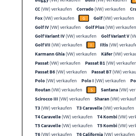
CC
(VW) verkaufen
Corrado
(VW) verkaufen
Cr
Fox
(VW) verkaufen
Golf
(VW) verkaufen
G
Golf IV
(VW) verkaufen
Golf Plus
(VW) verkaufe
Golf Variant IV
(VW) verkaufen
Golf Variant V
(V
Golf VII
(VW) verkaufen
Iltis
(VW) verkauf
I
Karmann Ghia
(VW) verkaufen
Käfer
(VW) verka
Passat
(VW) verkaufen
Passat B1
(VW) verkaufe
Passat B6
(VW) verkaufen
Passat B7
(VW) verka
Polo
(VW) verkaufen
Polo I
(VW) verkaufen
Po
Routan
(VW) verkaufen
Santana
(VW) ve
S
Scirocco III
(VW) verkaufen
Sharan
(VW) verkau
T3
(VW) verkaufen
T3 Caravelle
(VW) verkaufen
T4 Caravelle
(VW) verkaufen
T4 Kombi
(VW) ver
T5 Caravelle
(VW) verkaufen
T5 Kombi
(VW) ver
T6
(VW) verkaufen
T6 California
(VW) verkaufen