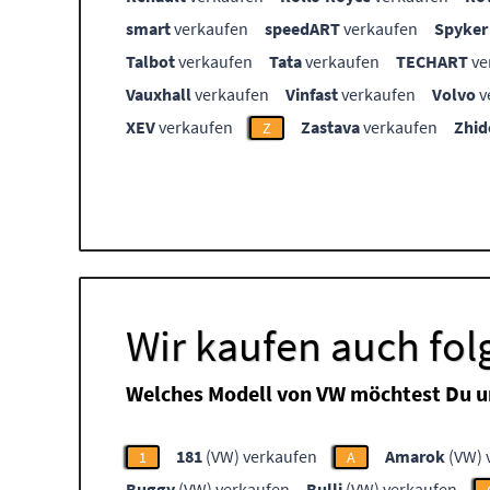
smart
verkaufen
speedART
verkaufen
Spyker
Talbot
verkaufen
Tata
verkaufen
TECHART
ve
Vauxhall
verkaufen
Vinfast
verkaufen
Volvo
v
XEV
verkaufen
Zastava
verkaufen
Zhid
Z
Wir kaufen auch fo
Welches Modell von VW möchtest Du u
181
(VW) verkaufen
Amarok
(VW) 
1
A
Buggy
(VW) verkaufen
Bulli
(VW) verkaufen