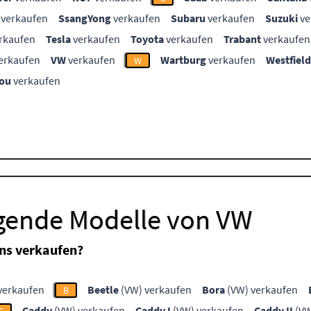
verkaufen
SsangYong
verkaufen
Subaru
verkaufen
Suzuki
ve
rkaufen
Tesla
verkaufen
Toyota
verkaufen
Trabant
verkaufen
erkaufen
VW
verkaufen
Wartburg
verkaufen
Westfield
W
ou
verkaufen
lgende Modelle von VW
ns verkaufen?
verkaufen
Beetle
(VW) verkaufen
Bora
(VW) verkaufen
B
Caddy
(VW) verkaufen
Caddy I
(VW) verkaufen
Caddy II
(VW