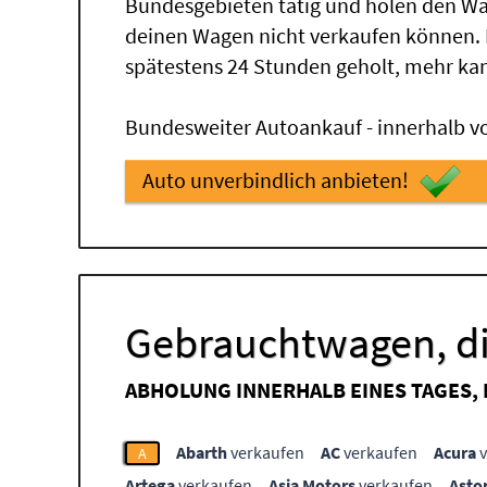
Bundesgebieten tätig und holen den Wa
deinen Wagen nicht verkaufen können.
spätestens 24 Stunden geholt, mehr ka
Bundesweiter Autoankauf - innerhalb vo
Auto unverbindlich anbieten!
Gebrauchtwagen, di
ABHOLUNG INNERHALB EINES TAGES,
Abarth
verkaufen
AC
verkaufen
Acura
v
A
Artega
verkaufen
Asia Motors
verkaufen
Asto