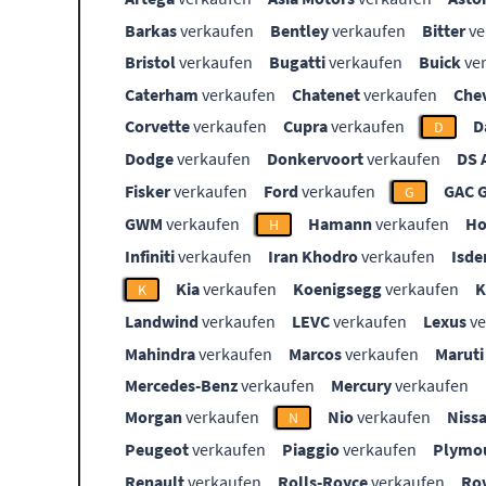
Barkas
verkaufen
Bentley
verkaufen
Bitter
ve
Bristol
verkaufen
Bugatti
verkaufen
Buick
ve
Caterham
verkaufen
Chatenet
verkaufen
Che
Corvette
verkaufen
Cupra
verkaufen
D
D
Dodge
verkaufen
Donkervoort
verkaufen
DS 
Fisker
verkaufen
Ford
verkaufen
GAC 
G
GWM
verkaufen
Hamann
verkaufen
Ho
H
Infiniti
verkaufen
Iran Khodro
verkaufen
Isde
Kia
verkaufen
Koenigsegg
verkaufen
K
Landwind
verkaufen
LEVC
verkaufen
Lexus
ve
Mahindra
verkaufen
Marcos
verkaufen
Maruti
Mercedes-Benz
verkaufen
Mercury
verkaufen
Morgan
verkaufen
Nio
verkaufen
Niss
N
Peugeot
verkaufen
Piaggio
verkaufen
Plymo
Renault
verkaufen
Rolls-Royce
verkaufen
Ro