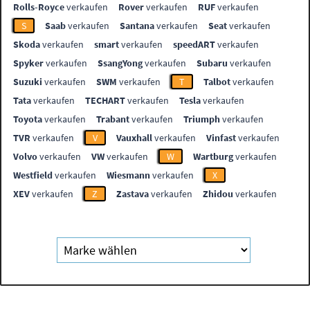
Rolls-Royce
verkaufen
Rover
verkaufen
RUF
verkaufen
S
Saab
verkaufen
Santana
verkaufen
Seat
verkaufen
Skoda
verkaufen
smart
verkaufen
speedART
verkaufen
Spyker
verkaufen
SsangYong
verkaufen
Subaru
verkaufen
Suzuki
verkaufen
SWM
verkaufen
T
Talbot
verkaufen
Tata
verkaufen
TECHART
verkaufen
Tesla
verkaufen
Toyota
verkaufen
Trabant
verkaufen
Triumph
verkaufen
TVR
verkaufen
V
Vauxhall
verkaufen
Vinfast
verkaufen
Volvo
verkaufen
VW
verkaufen
W
Wartburg
verkaufen
Westfield
verkaufen
Wiesmann
verkaufen
X
XEV
verkaufen
Z
Zastava
verkaufen
Zhidou
verkaufen