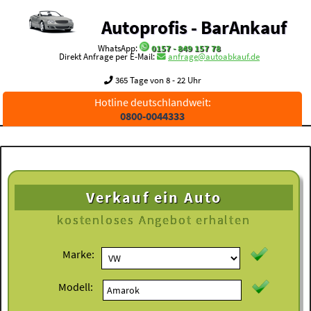
Autoprofis - BarAnkauf
WhatsApp:
0157 - 849 157 78
Direkt Anfrage per E-Mail:
anfrage@autoabkauf.de
365 Tage von 8 - 22 Uhr
Hotline deutschlandweit:
0800-0044333
Verkauf ein Auto
kostenloses
Angebot erhalten
Marke:
Modell: