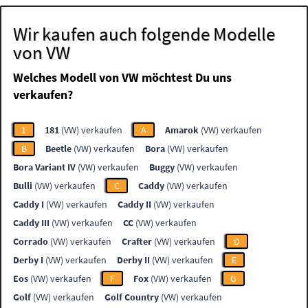
Wir kaufen auch folgende Modelle
von VW
Welches Modell von VW möchtest Du uns
verkaufen?
1
181
(VW) verkaufen
A
Amarok
(VW) verkaufen
B
Beetle
(VW) verkaufen
Bora
(VW) verkaufen
Bora Variant IV
(VW) verkaufen
Buggy
(VW) verkaufen
Bulli
(VW) verkaufen
C
Caddy
(VW) verkaufen
Caddy I
(VW) verkaufen
Caddy II
(VW) verkaufen
Caddy III
(VW) verkaufen
CC
(VW) verkaufen
Corrado
(VW) verkaufen
Crafter
(VW) verkaufen
D
Derby I
(VW) verkaufen
Derby II
(VW) verkaufen
E
Eos
(VW) verkaufen
F
Fox
(VW) verkaufen
G
Golf
(VW) verkaufen
Golf Country
(VW) verkaufen