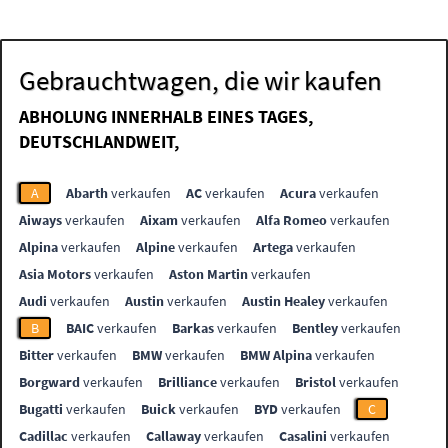
Gebrauchtwagen, die wir kaufen
ABHOLUNG INNERHALB EINES TAGES,
DEUTSCHLANDWEIT,
A
Abarth
verkaufen
AC
verkaufen
Acura
verkaufen
Aiways
verkaufen
Aixam
verkaufen
Alfa Romeo
verkaufen
Alpina
verkaufen
Alpine
verkaufen
Artega
verkaufen
Asia Motors
verkaufen
Aston Martin
verkaufen
Audi
verkaufen
Austin
verkaufen
Austin Healey
verkaufen
B
BAIC
verkaufen
Barkas
verkaufen
Bentley
verkaufen
Bitter
verkaufen
BMW
verkaufen
BMW Alpina
verkaufen
Borgward
verkaufen
Brilliance
verkaufen
Bristol
verkaufen
Bugatti
verkaufen
Buick
verkaufen
BYD
verkaufen
C
Cadillac
verkaufen
Callaway
verkaufen
Casalini
verkaufen