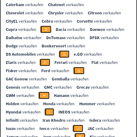
Caterham
verkaufen
Chatenet
verkaufen
Chevrolet
verkaufen
Chrysler
verkaufen
Citroen
verkaufen
CityEL
verkaufen
Cobra
verkaufen
Corvette
verkaufen
Cupra
verkaufen
D
Dacia
verkaufen
Daewoo
verkaufen
Daihatsu
verkaufen
DeTomaso
verkaufen
DFSK
verkaufen
Dodge
verkaufen
Donkervoort
verkaufen
DS Automobiles
verkaufen
E
e.GO
verkaufen
Elaris
verkaufen
F
Ferrari
verkaufen
Fiat
verkaufen
Fisker
verkaufen
Ford
verkaufen
G
GAC Gonow
verkaufen
Gemballa
verkaufen
Genesis
verkaufen
GMC
verkaufen
Grecav
verkaufen
GWM
verkaufen
H
Hamann
verkaufen
Holden
verkaufen
Honda
verkaufen
Hummer
verkaufen
Hyundai
verkaufen
I
INEOS
verkaufen
Infiniti
verkaufen
Iran Khodro
verkaufen
Isdera
verkaufen
Isuzu
verkaufen
Iveco
verkaufen
J
JAC
verkaufen
Jaguar
verkaufen
Jeep
verkaufen
K
Kia
verkaufen