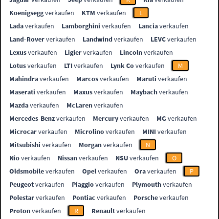
Koenigsegg
verkaufen
KTM
verkaufen
L
Lada
verkaufen
Lamborghini
verkaufen
Lancia
verkaufen
Land-Rover
verkaufen
Landwind
verkaufen
LEVC
verkaufen
Lexus
verkaufen
Ligier
verkaufen
Lincoln
verkaufen
Lotus
verkaufen
LTI
verkaufen
Lynk Co
verkaufen
M
Mahindra
verkaufen
Marcos
verkaufen
Maruti
verkaufen
Maserati
verkaufen
Maxus
verkaufen
Maybach
verkaufen
Mazda
verkaufen
McLaren
verkaufen
Mercedes-Benz
verkaufen
Mercury
verkaufen
MG
verkaufen
Microcar
verkaufen
Microlino
verkaufen
MINI
verkaufen
Mitsubishi
verkaufen
Morgan
verkaufen
N
Nio
verkaufen
Nissan
verkaufen
NSU
verkaufen
O
Oldsmobile
verkaufen
Opel
verkaufen
Ora
verkaufen
P
Peugeot
verkaufen
Piaggio
verkaufen
Plymouth
verkaufen
Polestar
verkaufen
Pontiac
verkaufen
Porsche
verkaufen
Proton
verkaufen
R
Renault
verkaufen