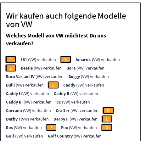
Wir kaufen auch folgende Modelle
von VW
Welches Modell von VW möchtest Du uns
verkaufen?
1
181
(VW) verkaufen
A
Amarok
(VW) verkaufen
B
Beetle
(VW) verkaufen
Bora
(VW) verkaufen
Bora Variant IV
(VW) verkaufen
Buggy
(VW) verkaufen
Bulli
(VW) verkaufen
C
Caddy
(VW) verkaufen
Caddy I
(VW) verkaufen
Caddy II
(VW) verkaufen
Caddy III
(VW) verkaufen
CC
(VW) verkaufen
Corrado
(VW) verkaufen
Crafter
(VW) verkaufen
D
Derby I
(VW) verkaufen
Derby II
(VW) verkaufen
E
Eos
(VW) verkaufen
F
Fox
(VW) verkaufen
G
Golf
(VW) verkaufen
Golf Country
(VW) verkaufen