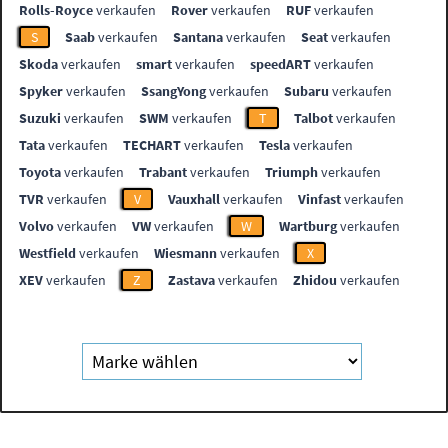
Rolls-Royce
verkaufen
Rover
verkaufen
RUF
verkaufen
S
Saab
verkaufen
Santana
verkaufen
Seat
verkaufen
Skoda
verkaufen
smart
verkaufen
speedART
verkaufen
Spyker
verkaufen
SsangYong
verkaufen
Subaru
verkaufen
Suzuki
verkaufen
SWM
verkaufen
T
Talbot
verkaufen
Tata
verkaufen
TECHART
verkaufen
Tesla
verkaufen
Toyota
verkaufen
Trabant
verkaufen
Triumph
verkaufen
TVR
verkaufen
V
Vauxhall
verkaufen
Vinfast
verkaufen
Volvo
verkaufen
VW
verkaufen
W
Wartburg
verkaufen
Westfield
verkaufen
Wiesmann
verkaufen
X
XEV
verkaufen
Z
Zastava
verkaufen
Zhidou
verkaufen