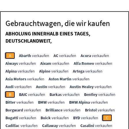
Gebrauchtwagen, die wir kaufen
ABHOLUNG INNERHALB EINES TAGES,
DEUTSCHLANDWEIT,
A
Abarth
verkaufen
AC
verkaufen
Acura
verkaufen
Aiways
verkaufen
Aixam
verkaufen
Alfa Romeo
verkaufen
Alpina
verkaufen
Alpine
verkaufen
Artega
verkaufen
Asia Motors
verkaufen
Aston Martin
verkaufen
Audi
verkaufen
Austin
verkaufen
Austin Healey
verkaufen
B
BAIC
verkaufen
Barkas
verkaufen
Bentley
verkaufen
Bitter
verkaufen
BMW
verkaufen
BMW Alpina
verkaufen
Borgward
verkaufen
Brilliance
verkaufen
Bristol
verkaufen
Bugatti
verkaufen
Buick
verkaufen
BYD
verkaufen
C
Cadillac
verkaufen
Callaway
verkaufen
Casalini
verkaufen