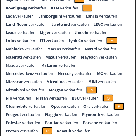
Koenigsegg
verkaufen
KTM
verkaufen
L
Lada
verkaufen
Lamborghini
verkaufen
Lancia
verkaufen
Land-Rover
verkaufen
Landwind
verkaufen
LEVC
verkaufen
Lexus
verkaufen
Ligier
verkaufen
Lincoln
verkaufen
Lotus
verkaufen
LTI
verkaufen
Lynk Co
verkaufen
M
Mahindra
verkaufen
Marcos
verkaufen
Maruti
verkaufen
Maserati
verkaufen
Maxus
verkaufen
Maybach
verkaufen
Mazda
verkaufen
McLaren
verkaufen
Mercedes-Benz
verkaufen
Mercury
verkaufen
MG
verkaufen
Microcar
verkaufen
Microlino
verkaufen
MINI
verkaufen
Mitsubishi
verkaufen
Morgan
verkaufen
N
Nio
verkaufen
Nissan
verkaufen
NSU
verkaufen
O
Oldsmobile
verkaufen
Opel
verkaufen
Ora
verkaufen
P
Peugeot
verkaufen
Piaggio
verkaufen
Plymouth
verkaufen
Polestar
verkaufen
Pontiac
verkaufen
Porsche
verkaufen
Proton
verkaufen
R
Renault
verkaufen