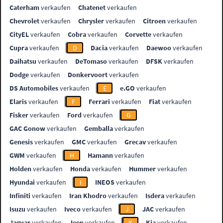
Caterham
verkaufen
Chatenet
verkaufen
Chevrolet
verkaufen
Chrysler
verkaufen
Citroen
verkaufen
CityEL
verkaufen
Cobra
verkaufen
Corvette
verkaufen
Cupra
verkaufen
D
Dacia
verkaufen
Daewoo
verkaufen
Daihatsu
verkaufen
DeTomaso
verkaufen
DFSK
verkaufen
Dodge
verkaufen
Donkervoort
verkaufen
DS Automobiles
verkaufen
E
e.GO
verkaufen
Elaris
verkaufen
F
Ferrari
verkaufen
Fiat
verkaufen
Fisker
verkaufen
Ford
verkaufen
G
GAC Gonow
verkaufen
Gemballa
verkaufen
Genesis
verkaufen
GMC
verkaufen
Grecav
verkaufen
GWM
verkaufen
H
Hamann
verkaufen
Holden
verkaufen
Honda
verkaufen
Hummer
verkaufen
Hyundai
verkaufen
I
INEOS
verkaufen
Infiniti
verkaufen
Iran Khodro
verkaufen
Isdera
verkaufen
Isuzu
verkaufen
Iveco
verkaufen
J
JAC
verkaufen
Jaguar
verkaufen
Jeep
verkaufen
K
Kia
verkaufen