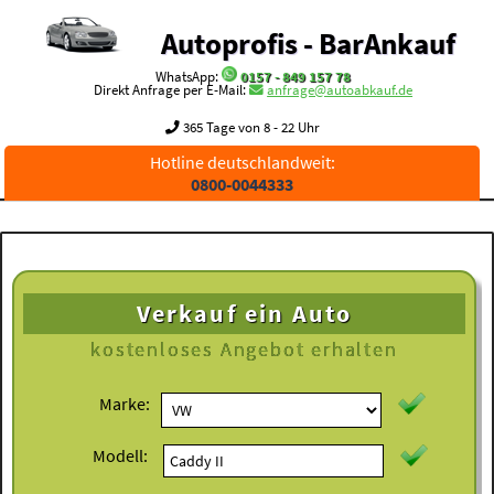
Autoprofis - BarAnkauf
WhatsApp:
0157 - 849 157 78
Direkt Anfrage per E-Mail:
anfrage@autoabkauf.de
365 Tage von 8 - 22 Uhr
Hotline deutschlandweit:
0800-0044333
Verkauf ein Auto
kostenloses
Angebot erhalten
Marke:
Modell: