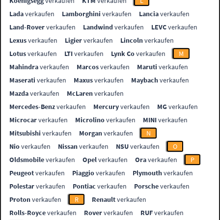
Koenigsegg
verkaufen
KTM
verkaufen
L
Lada
verkaufen
Lamborghini
verkaufen
Lancia
verkaufen
Land-Rover
verkaufen
Landwind
verkaufen
LEVC
verkaufen
Lexus
verkaufen
Ligier
verkaufen
Lincoln
verkaufen
Lotus
verkaufen
LTI
verkaufen
Lynk Co
verkaufen
M
Mahindra
verkaufen
Marcos
verkaufen
Maruti
verkaufen
Maserati
verkaufen
Maxus
verkaufen
Maybach
verkaufen
Mazda
verkaufen
McLaren
verkaufen
Mercedes-Benz
verkaufen
Mercury
verkaufen
MG
verkaufen
Microcar
verkaufen
Microlino
verkaufen
MINI
verkaufen
Mitsubishi
verkaufen
Morgan
verkaufen
N
Nio
verkaufen
Nissan
verkaufen
NSU
verkaufen
O
Oldsmobile
verkaufen
Opel
verkaufen
Ora
verkaufen
P
Peugeot
verkaufen
Piaggio
verkaufen
Plymouth
verkaufen
Polestar
verkaufen
Pontiac
verkaufen
Porsche
verkaufen
Proton
verkaufen
R
Renault
verkaufen
Rolls-Royce
verkaufen
Rover
verkaufen
RUF
verkaufen