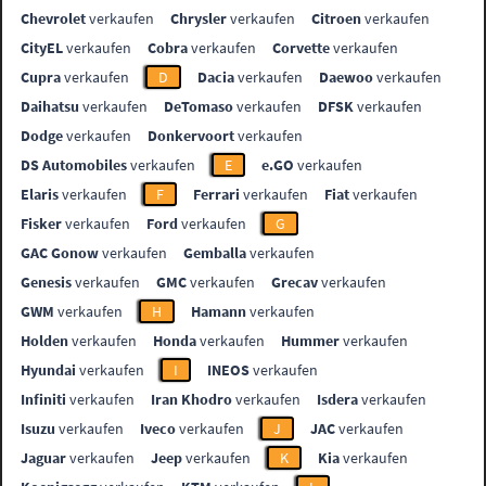
Chevrolet
verkaufen
Chrysler
verkaufen
Citroen
verkaufen
CityEL
verkaufen
Cobra
verkaufen
Corvette
verkaufen
Cupra
verkaufen
D
Dacia
verkaufen
Daewoo
verkaufen
Daihatsu
verkaufen
DeTomaso
verkaufen
DFSK
verkaufen
Dodge
verkaufen
Donkervoort
verkaufen
DS Automobiles
verkaufen
E
e.GO
verkaufen
Elaris
verkaufen
F
Ferrari
verkaufen
Fiat
verkaufen
Fisker
verkaufen
Ford
verkaufen
G
GAC Gonow
verkaufen
Gemballa
verkaufen
Genesis
verkaufen
GMC
verkaufen
Grecav
verkaufen
GWM
verkaufen
H
Hamann
verkaufen
Holden
verkaufen
Honda
verkaufen
Hummer
verkaufen
Hyundai
verkaufen
I
INEOS
verkaufen
Infiniti
verkaufen
Iran Khodro
verkaufen
Isdera
verkaufen
Isuzu
verkaufen
Iveco
verkaufen
J
JAC
verkaufen
Jaguar
verkaufen
Jeep
verkaufen
K
Kia
verkaufen