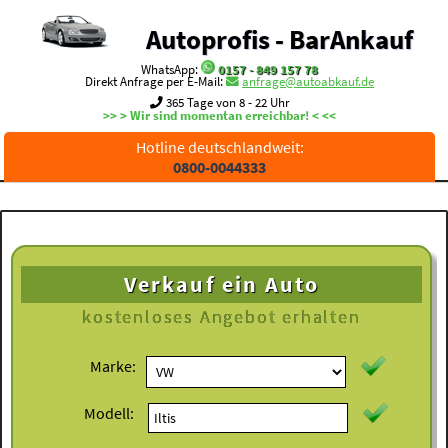
Autoprofis - BarAnkauf
WhatsApp:
0157 - 849 157 78
Direkt Anfrage per E-Mail:
anfrage@autoabkauf.de
365 Tage von 8 - 22 Uhr
>> > Wir sind momentan erreichbar! < <<
Hotline deutschlandweit:
0800-0044333
Verkauf ein Auto
kostenloses
Angebot erhalten
Marke:
Modell: