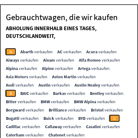
Gebrauchtwagen, die wir kaufen
ABHOLUNG INNERHALB EINES TAGES,
DEUTSCHLANDWEIT,
A
Abarth
verkaufen
AC
verkaufen
Acura
verkaufen
Aiways
verkaufen
Aixam
verkaufen
Alfa Romeo
verkaufen
Alpina
verkaufen
Alpine
verkaufen
Artega
verkaufen
Asia Motors
verkaufen
Aston Martin
verkaufen
Audi
verkaufen
Austin
verkaufen
Austin Healey
verkaufen
B
BAIC
verkaufen
Barkas
verkaufen
Bentley
verkaufen
Bitter
verkaufen
BMW
verkaufen
BMW Alpina
verkaufen
Borgward
verkaufen
Brilliance
verkaufen
Bristol
verkaufen
Bugatti
verkaufen
Buick
verkaufen
BYD
verkaufen
C
Cadillac
verkaufen
Callaway
verkaufen
Casalini
verkaufen
Caterham
verkaufen
Chatenet
verkaufen