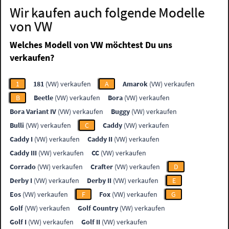
Wir kaufen auch folgende Modelle
von VW
Welches Modell von VW möchtest Du uns
verkaufen?
1
181
(VW) verkaufen
A
Amarok
(VW) verkaufen
B
Beetle
(VW) verkaufen
Bora
(VW) verkaufen
Bora Variant IV
(VW) verkaufen
Buggy
(VW) verkaufen
Bulli
(VW) verkaufen
C
Caddy
(VW) verkaufen
Caddy I
(VW) verkaufen
Caddy II
(VW) verkaufen
Caddy III
(VW) verkaufen
CC
(VW) verkaufen
Corrado
(VW) verkaufen
Crafter
(VW) verkaufen
D
Derby I
(VW) verkaufen
Derby II
(VW) verkaufen
E
Eos
(VW) verkaufen
F
Fox
(VW) verkaufen
G
Golf
(VW) verkaufen
Golf Country
(VW) verkaufen
Golf I
(VW) verkaufen
Golf II
(VW) verkaufen