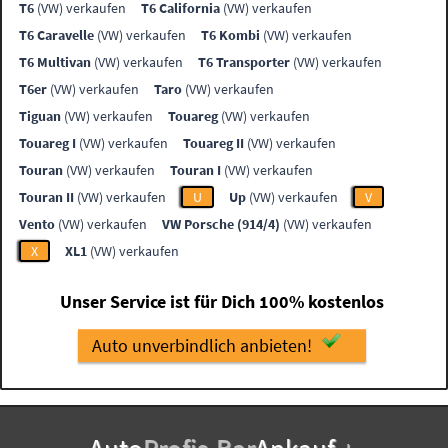
T6
(VW) verkaufen
T6 California
(VW) verkaufen
T6 Caravelle
(VW) verkaufen
T6 Kombi
(VW) verkaufen
T6 Multivan
(VW) verkaufen
T6 Transporter
(VW) verkaufen
T6er
(VW) verkaufen
Taro
(VW) verkaufen
Tiguan
(VW) verkaufen
Touareg
(VW) verkaufen
Touareg I
(VW) verkaufen
Touareg II
(VW) verkaufen
Touran
(VW) verkaufen
Touran I
(VW) verkaufen
Touran II
(VW) verkaufen
U
Up
(VW) verkaufen
V
Vento
(VW) verkaufen
VW Porsche (914/4)
(VW) verkaufen
X
XL1
(VW) verkaufen
Unser Service ist für Dich 100% kostenlos
Auto unverbindlich anbieten!
Auto
Profis
-
Bar
Ankauf