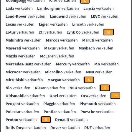
Koenigsegg
verkaufen
KTM
verkaufen
L
Lada
verkaufen
Lamborghini
verkaufen
Lancia
verkaufen
Land-Rover
verkaufen
Landwind
verkaufen
LEVC
verkaufen
Lexus
verkaufen
Ligier
verkaufen
Lincoln
verkaufen
Lotus
verkaufen
LTI
verkaufen
Lynk Co
verkaufen
M
Mahindra
verkaufen
Marcos
verkaufen
Maruti
verkaufen
Maserati
verkaufen
Maxus
verkaufen
Maybach
verkaufen
Mazda
verkaufen
McLaren
verkaufen
Mercedes-Benz
verkaufen
Mercury
verkaufen
MG
verkaufen
Microcar
verkaufen
Microlino
verkaufen
MINI
verkaufen
Mitsubishi
verkaufen
Morgan
verkaufen
N
Nio
verkaufen
Nissan
verkaufen
NSU
verkaufen
O
Oldsmobile
verkaufen
Opel
verkaufen
Ora
verkaufen
P
Peugeot
verkaufen
Piaggio
verkaufen
Plymouth
verkaufen
Polestar
verkaufen
Pontiac
verkaufen
Porsche
verkaufen
Proton
verkaufen
R
Renault
verkaufen
Rolls-Royce
verkaufen
Rover
verkaufen
RUF
verkaufen