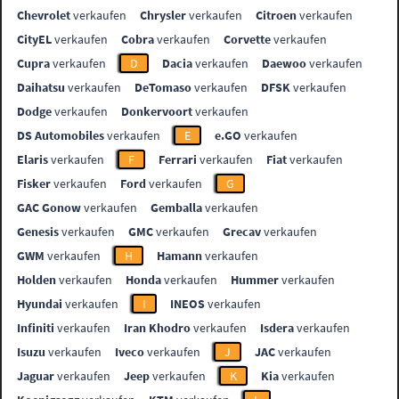
Chevrolet
verkaufen
Chrysler
verkaufen
Citroen
verkaufen
CityEL
verkaufen
Cobra
verkaufen
Corvette
verkaufen
Cupra
verkaufen
D
Dacia
verkaufen
Daewoo
verkaufen
Daihatsu
verkaufen
DeTomaso
verkaufen
DFSK
verkaufen
Dodge
verkaufen
Donkervoort
verkaufen
DS Automobiles
verkaufen
E
e.GO
verkaufen
Elaris
verkaufen
F
Ferrari
verkaufen
Fiat
verkaufen
Fisker
verkaufen
Ford
verkaufen
G
GAC Gonow
verkaufen
Gemballa
verkaufen
Genesis
verkaufen
GMC
verkaufen
Grecav
verkaufen
GWM
verkaufen
H
Hamann
verkaufen
Holden
verkaufen
Honda
verkaufen
Hummer
verkaufen
Hyundai
verkaufen
I
INEOS
verkaufen
Infiniti
verkaufen
Iran Khodro
verkaufen
Isdera
verkaufen
Isuzu
verkaufen
Iveco
verkaufen
J
JAC
verkaufen
Jaguar
verkaufen
Jeep
verkaufen
K
Kia
verkaufen