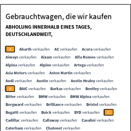
Gebrauchtwagen, die wir kaufen
ABHOLUNG INNERHALB EINES TAGES,
DEUTSCHLANDWEIT,
A
Abarth
verkaufen
AC
verkaufen
Acura
verkaufen
Aiways
verkaufen
Aixam
verkaufen
Alfa Romeo
verkaufen
Alpina
verkaufen
Alpine
verkaufen
Artega
verkaufen
Asia Motors
verkaufen
Aston Martin
verkaufen
Audi
verkaufen
Austin
verkaufen
Austin Healey
verkaufen
B
BAIC
verkaufen
Barkas
verkaufen
Bentley
verkaufen
Bitter
verkaufen
BMW
verkaufen
BMW Alpina
verkaufen
Borgward
verkaufen
Brilliance
verkaufen
Bristol
verkaufen
Bugatti
verkaufen
Buick
verkaufen
BYD
verkaufen
C
Cadillac
verkaufen
Callaway
verkaufen
Casalini
verkaufen
Caterham
verkaufen
Chatenet
verkaufen