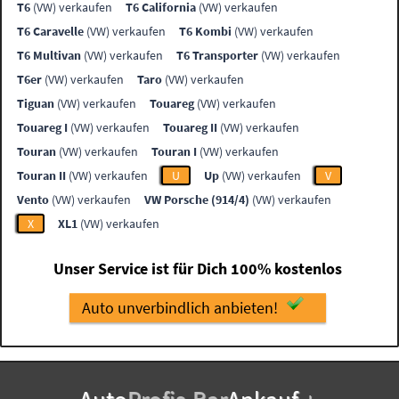
T6
(VW) verkaufen
T6 California
(VW) verkaufen
T6 Caravelle
(VW) verkaufen
T6 Kombi
(VW) verkaufen
T6 Multivan
(VW) verkaufen
T6 Transporter
(VW) verkaufen
T6er
(VW) verkaufen
Taro
(VW) verkaufen
Tiguan
(VW) verkaufen
Touareg
(VW) verkaufen
Touareg I
(VW) verkaufen
Touareg II
(VW) verkaufen
Touran
(VW) verkaufen
Touran I
(VW) verkaufen
Touran II
(VW) verkaufen
U
Up
(VW) verkaufen
V
Vento
(VW) verkaufen
VW Porsche (914/4)
(VW) verkaufen
X
XL1
(VW) verkaufen
Unser Service ist für Dich 100% kostenlos
Auto unverbindlich anbieten!
Auto
Profis
-
Bar
Ankauf