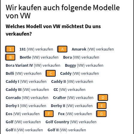
Wir kaufen auch folgende Modelle
von VW
Welches Modell von VW möchtest Du uns
verkaufen?
1
181
(VW) verkaufen
A
Amarok
(VW) verkaufen
B
Beetle
(VW) verkaufen
Bora
(VW) verkaufen
Bora Variant IV
(VW) verkaufen
Buggy
(VW) verkaufen
Bulli
(VW) verkaufen
C
Caddy
(VW) verkaufen
Caddy I
(VW) verkaufen
Caddy II
(VW) verkaufen
Caddy III
(VW) verkaufen
CC
(VW) verkaufen
Corrado
(VW) verkaufen
Crafter
(VW) verkaufen
D
Derby I
(VW) verkaufen
Derby II
(VW) verkaufen
E
Eos
(VW) verkaufen
F
Fox
(VW) verkaufen
G
Golf
(VW) verkaufen
Golf Country
(VW) verkaufen
Golf I
(VW) verkaufen
Golf II
(VW) verkaufen