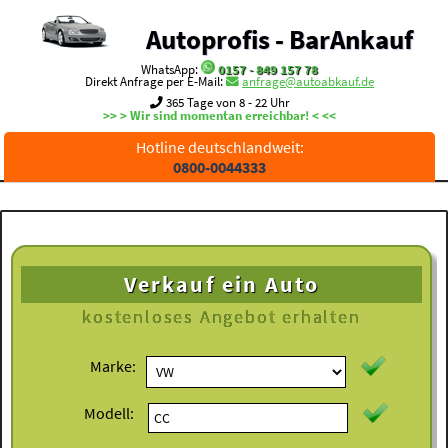
Autoprofis - BarAnkauf
WhatsApp:
0157 - 849 157 78
Direkt Anfrage per E-Mail:
anfrage@autoabkauf.de
365 Tage von 8 - 22 Uhr
>> > Wir sind momentan erreichbar! < <<
Hotline deutschlandweit:
0800-0044333
Verkauf ein Auto
kostenloses
Angebot erhalten
Marke:
Modell: