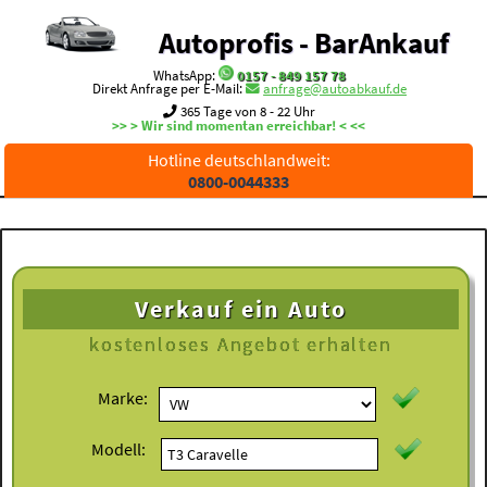
Autoprofis - BarAnkauf
WhatsApp:
0157 - 849 157 78
Direkt Anfrage per E-Mail:
anfrage@autoabkauf.de
365 Tage von 8 - 22 Uhr
>> > Wir sind momentan erreichbar! < <<
Hotline deutschlandweit:
0800-0044333
Verkauf ein Auto
kostenloses
Angebot erhalten
Marke:
Modell: