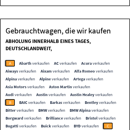
Gebrauchtwagen, die wir kaufen
ABHOLUNG INNERHALB EINES TAGES,
DEUTSCHLANDWEIT,
A
Abarth
verkaufen
AC
verkaufen
Acura
verkaufen
Aiways
verkaufen
Aixam
verkaufen
Alfa Romeo
verkaufen
Alpina
verkaufen
Alpine
verkaufen
Artega
verkaufen
Asia Motors
verkaufen
Aston Martin
verkaufen
Audi
verkaufen
Austin
verkaufen
Austin Healey
verkaufen
B
BAIC
verkaufen
Barkas
verkaufen
Bentley
verkaufen
Bitter
verkaufen
BMW
verkaufen
BMW Alpina
verkaufen
Borgward
verkaufen
Brilliance
verkaufen
Bristol
verkaufen
Bugatti
verkaufen
Buick
verkaufen
BYD
verkaufen
C