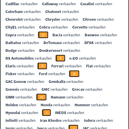
Cadillac
verkaufen
Callaway
verkaufen
Casalini
verkaufen
Caterham
verkaufen
Chatenet
verkaufen
Chevrolet
verkaufen
Chrysler
verkaufen
Citroen
verkaufen
CityEL
verkaufen
Cobra
verkaufen
Corvette
verkaufen
Cupra
verkaufen
D
Dacia
verkaufen
Daewoo
verkaufen
Daihatsu
verkaufen
DeTomaso
verkaufen
DFSK
verkaufen
Dodge
verkaufen
Donkervoort
verkaufen
DS Automobiles
verkaufen
E
e.GO
verkaufen
Elaris
verkaufen
F
Ferrari
verkaufen
Fiat
verkaufen
Fisker
verkaufen
Ford
verkaufen
G
GAC Gonow
verkaufen
Gemballa
verkaufen
Genesis
verkaufen
GMC
verkaufen
Grecav
verkaufen
GWM
verkaufen
H
Hamann
verkaufen
Holden
verkaufen
Honda
verkaufen
Hummer
verkaufen
Hyundai
verkaufen
I
INEOS
verkaufen
Infiniti
verkaufen
Iran Khodro
verkaufen
Isdera
verkaufen
Isuzu
verkaufen
Iveco
verkaufen
J
JAC
verkaufen