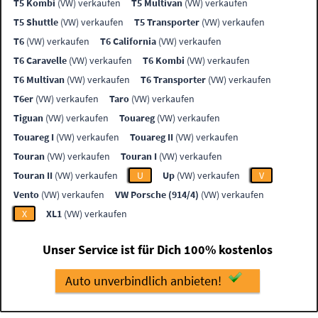
T5 Kombi
(VW) verkaufen
T5 Multivan
(VW) verkaufen
T5 Shuttle
(VW) verkaufen
T5 Transporter
(VW) verkaufen
T6
(VW) verkaufen
T6 California
(VW) verkaufen
T6 Caravelle
(VW) verkaufen
T6 Kombi
(VW) verkaufen
T6 Multivan
(VW) verkaufen
T6 Transporter
(VW) verkaufen
T6er
(VW) verkaufen
Taro
(VW) verkaufen
Tiguan
(VW) verkaufen
Touareg
(VW) verkaufen
Touareg I
(VW) verkaufen
Touareg II
(VW) verkaufen
Touran
(VW) verkaufen
Touran I
(VW) verkaufen
Touran II
(VW) verkaufen
U
Up
(VW) verkaufen
V
Vento
(VW) verkaufen
VW Porsche (914/4)
(VW) verkaufen
X
XL1
(VW) verkaufen
Unser Service ist für Dich 100% kostenlos
Auto unverbindlich anbieten!