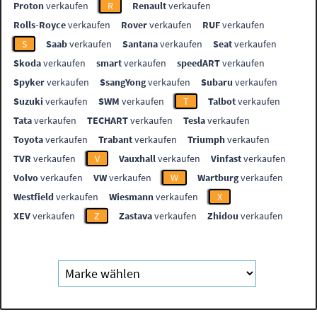
Proton
verkaufen
R
Renault
verkaufen
Rolls-Royce
verkaufen
Rover
verkaufen
RUF
verkaufen
S
Saab
verkaufen
Santana
verkaufen
Seat
verkaufen
Skoda
verkaufen
smart
verkaufen
speedART
verkaufen
Spyker
verkaufen
SsangYong
verkaufen
Subaru
verkaufen
Suzuki
verkaufen
SWM
verkaufen
T
Talbot
verkaufen
Tata
verkaufen
TECHART
verkaufen
Tesla
verkaufen
Toyota
verkaufen
Trabant
verkaufen
Triumph
verkaufen
TVR
verkaufen
V
Vauxhall
verkaufen
Vinfast
verkaufen
Volvo
verkaufen
VW
verkaufen
W
Wartburg
verkaufen
Westfield
verkaufen
Wiesmann
verkaufen
X
XEV
verkaufen
Z
Zastava
verkaufen
Zhidou
verkaufen