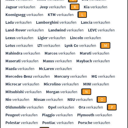
Jaguar
verkaufen
Jeep
verkaufen
K
Kia
verkaufen
Koenigsegg
verkaufen
KTM
verkaufen
L
Lada
verkaufen
Lamborghini
verkaufen
Lancia
verkaufen
Land-Rover
verkaufen
Landwind
verkaufen
LEVC
verkaufen
Lexus
verkaufen
Ligier
verkaufen
Lincoln
verkaufen
Lotus
verkaufen
LTI
verkaufen
Lynk Co
verkaufen
M
Mahindra
verkaufen
Marcos
verkaufen
Maruti
verkaufen
Maserati
verkaufen
Maxus
verkaufen
Maybach
verkaufen
Mazda
verkaufen
McLaren
verkaufen
Mercedes-Benz
verkaufen
Mercury
verkaufen
MG
verkaufen
Microcar
verkaufen
Microlino
verkaufen
MINI
verkaufen
Mitsubishi
verkaufen
Morgan
verkaufen
N
Nio
verkaufen
Nissan
verkaufen
NSU
verkaufen
O
Oldsmobile
verkaufen
Opel
verkaufen
Ora
verkaufen
P
Peugeot
verkaufen
Piaggio
verkaufen
Plymouth
verkaufen
Polestar
verkaufen
Pontiac
verkaufen
Porsche
verkaufen