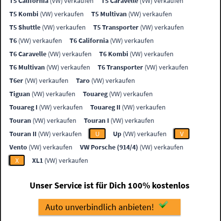
T5 California
(VW) verkaufen
T5 Caravelle
(VW) verkaufen
T5 Kombi
(VW) verkaufen
T5 Multivan
(VW) verkaufen
T5 Shuttle
(VW) verkaufen
T5 Transporter
(VW) verkaufen
T6
(VW) verkaufen
T6 California
(VW) verkaufen
T6 Caravelle
(VW) verkaufen
T6 Kombi
(VW) verkaufen
T6 Multivan
(VW) verkaufen
T6 Transporter
(VW) verkaufen
T6er
(VW) verkaufen
Taro
(VW) verkaufen
Tiguan
(VW) verkaufen
Touareg
(VW) verkaufen
Touareg I
(VW) verkaufen
Touareg II
(VW) verkaufen
Touran
(VW) verkaufen
Touran I
(VW) verkaufen
Touran II
(VW) verkaufen
U
Up
(VW) verkaufen
V
Vento
(VW) verkaufen
VW Porsche (914/4)
(VW) verkaufen
X
XL1
(VW) verkaufen
Unser Service ist für Dich 100% kostenlos
Auto unverbindlich anbieten!