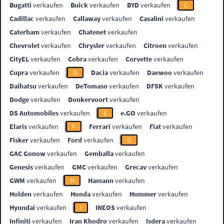
Bugatti
verkaufen
Buick
verkaufen
BYD
verkaufen
C
Cadillac
verkaufen
Callaway
verkaufen
Casalini
verkaufen
Caterham
verkaufen
Chatenet
verkaufen
Chevrolet
verkaufen
Chrysler
verkaufen
Citroen
verkaufen
CityEL
verkaufen
Cobra
verkaufen
Corvette
verkaufen
Cupra
verkaufen
D
Dacia
verkaufen
Daewoo
verkaufen
Daihatsu
verkaufen
DeTomaso
verkaufen
DFSK
verkaufen
Dodge
verkaufen
Donkervoort
verkaufen
DS Automobiles
verkaufen
E
e.GO
verkaufen
Elaris
verkaufen
F
Ferrari
verkaufen
Fiat
verkaufen
Fisker
verkaufen
Ford
verkaufen
G
GAC Gonow
verkaufen
Gemballa
verkaufen
Genesis
verkaufen
GMC
verkaufen
Grecav
verkaufen
GWM
verkaufen
H
Hamann
verkaufen
Holden
verkaufen
Honda
verkaufen
Hummer
verkaufen
Hyundai
verkaufen
I
INEOS
verkaufen
Infiniti
verkaufen
Iran Khodro
verkaufen
Isdera
verkaufen