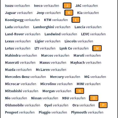
Isuzu
verkaufen
Iveco
verkaufen
J
JAC
verkaufen
Jaguar
verkaufen
Jeep
verkaufen
K
Kia
verkaufen
Koenigsegg
verkaufen
KTM
verkaufen
L
Lada
verkaufen
Lamborghini
verkaufen
Lancia
verkaufen
Land-Rover
verkaufen
Landwind
verkaufen
LEVC
verkaufen
Lexus
verkaufen
Ligier
verkaufen
Lincoln
verkaufen
Lotus
verkaufen
LTI
verkaufen
Lynk Co
verkaufen
M
Mahindra
verkaufen
Marcos
verkaufen
Maruti
verkaufen
Maserati
verkaufen
Maxus
verkaufen
Maybach
verkaufen
Mazda
verkaufen
McLaren
verkaufen
Mercedes-Benz
verkaufen
Mercury
verkaufen
MG
verkaufen
Microcar
verkaufen
Microlino
verkaufen
MINI
verkaufen
Mitsubishi
verkaufen
Morgan
verkaufen
N
Nio
verkaufen
Nissan
verkaufen
NSU
verkaufen
O
Oldsmobile
verkaufen
Opel
verkaufen
Ora
verkaufen
P
Peugeot
verkaufen
Piaggio
verkaufen
Plymouth
verkaufen