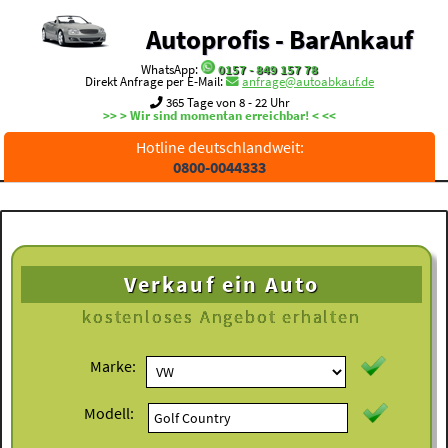
Autoprofis - BarAnkauf
WhatsApp:
0157 - 849 157 78
Direkt Anfrage per E-Mail:
anfrage@autoabkauf.de
365 Tage von 8 - 22 Uhr
>> > Wir sind momentan erreichbar! < <<
Hotline deutschlandweit:
0800-0044333
Verkauf ein Auto
kostenloses
Angebot erhalten
Marke:
Modell: