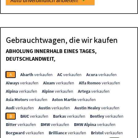
Auto unverbindlich anbieten!
Gebrauchtwagen, die wir kaufen
ABHOLUNG INNERHALB EINES TAGES,
DEUTSCHLANDWEIT,
A
Abarth
verkaufen
AC
verkaufen
Acura
verkaufen
Aiways
verkaufen
Aixam
verkaufen
Alfa Romeo
verkaufen
Alpina
verkaufen
Alpine
verkaufen
Artega
verkaufen
Asia Motors
verkaufen
Aston Martin
verkaufen
Audi
verkaufen
Austin
verkaufen
Austin Healey
verkaufen
B
BAIC
verkaufen
Barkas
verkaufen
Bentley
verkaufen
Bitter
verkaufen
BMW
verkaufen
BMW Alpina
verkaufen
Borgward
verkaufen
Brilliance
verkaufen
Bristol
verkaufen