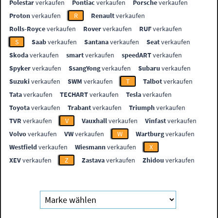
Polestar
verkaufen
Pontiac
verkaufen
Porsche
verkaufen
Proton
verkaufen
R
Renault
verkaufen
Rolls-Royce
verkaufen
Rover
verkaufen
RUF
verkaufen
S
Saab
verkaufen
Santana
verkaufen
Seat
verkaufen
Skoda
verkaufen
smart
verkaufen
speedART
verkaufen
Spyker
verkaufen
SsangYong
verkaufen
Subaru
verkaufen
Suzuki
verkaufen
SWM
verkaufen
T
Talbot
verkaufen
Tata
verkaufen
TECHART
verkaufen
Tesla
verkaufen
Toyota
verkaufen
Trabant
verkaufen
Triumph
verkaufen
TVR
verkaufen
V
Vauxhall
verkaufen
Vinfast
verkaufen
Volvo
verkaufen
VW
verkaufen
W
Wartburg
verkaufen
Westfield
verkaufen
Wiesmann
verkaufen
X
XEV
verkaufen
Z
Zastava
verkaufen
Zhidou
verkaufen