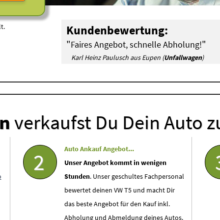
t.
Kundenbewertung:
"
"
Faires Angebot, schnelle Abholung!
Karl Heinz Paulusch aus Eupen (
Unfallwagen
)
en
verkaufst Du Dein Auto z
Auto Ankauf Angebot...
2
Unser Angebot kommt in wenigen
o
Stunden
. Unser geschultes Fachpersonal
bewertet deinen VW T5 und macht Dir
das beste Angebot für den Kauf inkl.
Abholung und Abmeldung deines Autos.