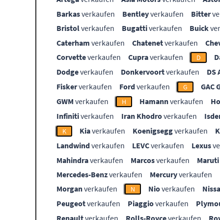
Barkas
verkaufen
Bentley
verkaufen
Bitter
ve
Bristol
verkaufen
Bugatti
verkaufen
Buick
ve
Caterham
verkaufen
Chatenet
verkaufen
Che
Corvette
verkaufen
Cupra
verkaufen
D
D
Dodge
verkaufen
Donkervoort
verkaufen
DS 
Fisker
verkaufen
Ford
verkaufen
GAC 
G
GWM
verkaufen
Hamann
verkaufen
Ho
H
Infiniti
verkaufen
Iran Khodro
verkaufen
Isde
Kia
verkaufen
Koenigsegg
verkaufen
K
Landwind
verkaufen
LEVC
verkaufen
Lexus
ve
Mahindra
verkaufen
Marcos
verkaufen
Maruti
Mercedes-Benz
verkaufen
Mercury
verkaufen
Morgan
verkaufen
Nio
verkaufen
Niss
N
Peugeot
verkaufen
Piaggio
verkaufen
Plymo
Renault
verkaufen
Rolls-Royce
verkaufen
Ro