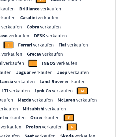
rkaufen
Brilliance
verkaufen
rkaufen
Casalini
verkaufen
L
verkaufen
Cobra
verkaufen
aso
verkaufen
DFSK
verkaufen
Ferrari
verkaufen
Fiat
verkaufen
F
C
verkaufen
Grecav
verkaufen
i
verkaufen
INEOS
verkaufen
I
aufen
Jaguar
verkaufen
Jeep
verkaufen
Lancia
verkaufen
Land-Rover
verkaufen
LTI
verkaufen
Lynk Co
verkaufen
M
kaufen
Mazda
verkaufen
McLaren
verkaufen
erkaufen
Mitsubishi
verkaufen
el
verkaufen
Ora
verkaufen
P
verkaufen
Proton
verkaufen
R
verkaufen
Seat
verkaufen
Skoda
verkaufen