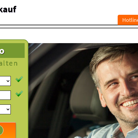
kauf
Hotlin
to
alten