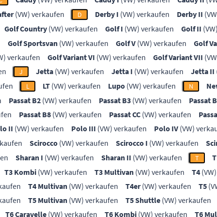
C
after
(VW) verkaufen
Derby I
(VW) verkaufen
Derby II
(VW
D
Golf Country
(VW) verkaufen
Golf I
(VW) verkaufen
Golf II
(VW)
n
Golf Sportsvan
(VW) verkaufen
Golf V
(VW) verkaufen
Golf Va
W) verkaufen
Golf Variant VI
(VW) verkaufen
Golf Variant VII
(VW
en
Jetta
(VW) verkaufen
Jetta I
(VW) verkaufen
Jetta II
J
ufen
LT
(VW) verkaufen
Lupo
(VW) verkaufen
Ne
L
N
n
Passat B2
(VW) verkaufen
Passat B3
(VW) verkaufen
Passat 
ufen
Passat B8
(VW) verkaufen
Passat CC
(VW) verkaufen
Passa
lo II
(VW) verkaufen
Polo III
(VW) verkaufen
Polo IV
(VW) verka
rkaufen
Scirocco
(VW) verkaufen
Scirocco I
(VW) verkaufen
Sci
fen
Sharan I
(VW) verkaufen
Sharan II
(VW) verkaufen
T
T
T3 Kombi
(VW) verkaufen
T3 Multivan
(VW) verkaufen
T4
(VW)
kaufen
T4 Multivan
(VW) verkaufen
T4er
(VW) verkaufen
T5
(V
kaufen
T5 Multivan
(VW) verkaufen
T5 Shuttle
(VW) verkaufen
T6 Caravelle
(VW) verkaufen
T6 Kombi
(VW) verkaufen
T6 Mul