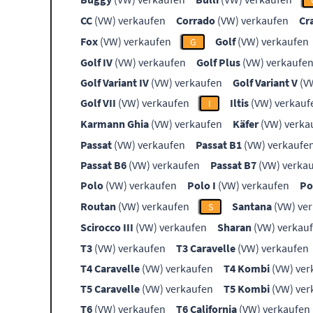
CC
(VW) verkaufen
Corrado
(VW) verkaufen
Cr
Fox
(VW) verkaufen
Golf
(VW) verkaufen
G
Golf IV
(VW) verkaufen
Golf Plus
(VW) verkaufe
Golf Variant IV
(VW) verkaufen
Golf Variant V
(V
Golf VII
(VW) verkaufen
Iltis
(VW) verkauf
I
Karmann Ghia
(VW) verkaufen
Käfer
(VW) verka
Passat
(VW) verkaufen
Passat B1
(VW) verkaufe
Passat B6
(VW) verkaufen
Passat B7
(VW) verka
Polo
(VW) verkaufen
Polo I
(VW) verkaufen
Po
Routan
(VW) verkaufen
Santana
(VW) ve
S
Scirocco III
(VW) verkaufen
Sharan
(VW) verkau
T3
(VW) verkaufen
T3 Caravelle
(VW) verkaufen
T4 Caravelle
(VW) verkaufen
T4 Kombi
(VW) ver
T5 Caravelle
(VW) verkaufen
T5 Kombi
(VW) ver
T6
(VW) verkaufen
T6 California
(VW) verkaufen