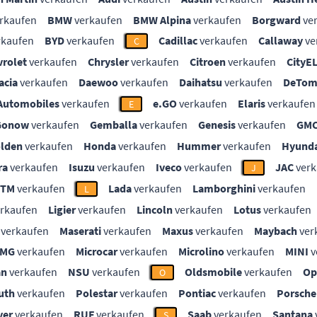
rkaufen
BMW
verkaufen
BMW Alpina
verkaufen
Borgward
ve
rkaufen
BYD
verkaufen
Cadillac
verkaufen
Callaway
ve
C
vrolet
verkaufen
Chrysler
verkaufen
Citroen
verkaufen
CityE
acia
verkaufen
Daewoo
verkaufen
Daihatsu
verkaufen
DeTom
Automobiles
verkaufen
e.GO
verkaufen
Elaris
verkaufen
E
Gonow
verkaufen
Gemballa
verkaufen
Genesis
verkaufen
GM
lden
verkaufen
Honda
verkaufen
Hummer
verkaufen
Hyunda
ra
verkaufen
Isuzu
verkaufen
Iveco
verkaufen
JAC
verk
J
KTM
verkaufen
Lada
verkaufen
Lamborghini
verkaufen
L
rkaufen
Ligier
verkaufen
Lincoln
verkaufen
Lotus
verkaufen
verkaufen
Maserati
verkaufen
Maxus
verkaufen
Maybach
ver
MG
verkaufen
Microcar
verkaufen
Microlino
verkaufen
MINI
v
an
verkaufen
NSU
verkaufen
Oldsmobile
verkaufen
Op
O
uth
verkaufen
Polestar
verkaufen
Pontiac
verkaufen
Porsche
ver
verkaufen
RUF
verkaufen
Saab
verkaufen
Santana
S