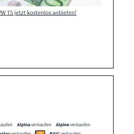
VW T5 jetzt kostenlos anbieten!
kaufen
Alpina
verkaufen
Alpine
verkaufen
ealey
verkaufen
BAIC
verkaufen
B