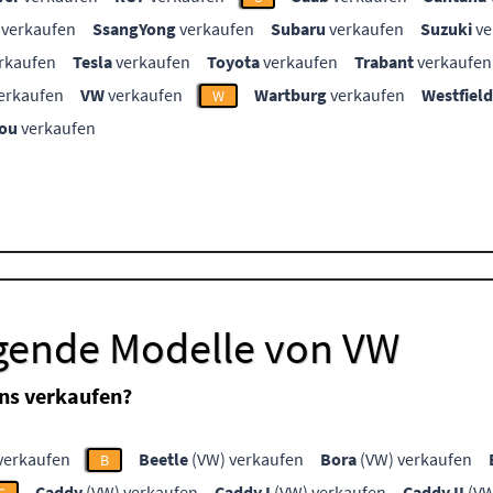
verkaufen
SsangYong
verkaufen
Subaru
verkaufen
Suzuki
ve
rkaufen
Tesla
verkaufen
Toyota
verkaufen
Trabant
verkaufen
erkaufen
VW
verkaufen
Wartburg
verkaufen
Westfield
W
ou
verkaufen
lgende Modelle von VW
ns verkaufen?
verkaufen
Beetle
(VW) verkaufen
Bora
(VW) verkaufen
B
Caddy
(VW) verkaufen
Caddy I
(VW) verkaufen
Caddy II
(VW