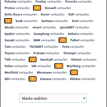
Polestar
verkaufen
Pontiac
verkaufen
Porsche
verkaufen
Proton
verkaufen
R
Renault
verkaufen
Rolls-Royce
verkaufen
Rover
verkaufen
RUF
verkaufen
S
Saab
verkaufen
Santana
verkaufen
Seat
verkaufen
Skoda
verkaufen
smart
verkaufen
speedART
verkaufen
Spyker
verkaufen
SsangYong
verkaufen
Subaru
verkaufen
Suzuki
verkaufen
SWM
verkaufen
T
Talbot
verkaufen
Tata
verkaufen
TECHART
verkaufen
Tesla
verkaufen
Toyota
verkaufen
Trabant
verkaufen
Triumph
verkaufen
TVR
verkaufen
V
Vauxhall
verkaufen
Vinfast
verkaufen
Volvo
verkaufen
VW
verkaufen
W
Wartburg
verkaufen
Westfield
verkaufen
Wiesmann
verkaufen
X
XEV
verkaufen
Z
Zastava
verkaufen
Zhidou
verkaufen