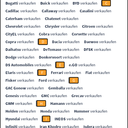
Bugatti
verkaufen
Buick
verkaufen
BYD
verkaufen
C
Cadillac
verkaufen
Callaway
verkaufen
Casalini
verkaufen
Caterham
verkaufen
Chatenet
verkaufen
Chevrolet
verkaufen
Chrysler
verkaufen
Citroen
verkaufen
CityEL
verkaufen
Cobra
verkaufen
Corvette
verkaufen
Cupra
verkaufen
D
Dacia
verkaufen
Daewoo
verkaufen
Daihatsu
verkaufen
DeTomaso
verkaufen
DFSK
verkaufen
Dodge
verkaufen
Donkervoort
verkaufen
DS Automobiles
verkaufen
E
e.GO
verkaufen
Elaris
verkaufen
F
Ferrari
verkaufen
Fiat
verkaufen
Fisker
verkaufen
Ford
verkaufen
G
GAC Gonow
verkaufen
Gemballa
verkaufen
Genesis
verkaufen
GMC
verkaufen
Grecav
verkaufen
GWM
verkaufen
H
Hamann
verkaufen
Holden
verkaufen
Honda
verkaufen
Hummer
verkaufen
Hyundai
verkaufen
I
INEOS
verkaufen
Infiniti
verkaufen
Iran Khodro
verkaufen
Isdera
verkaufen