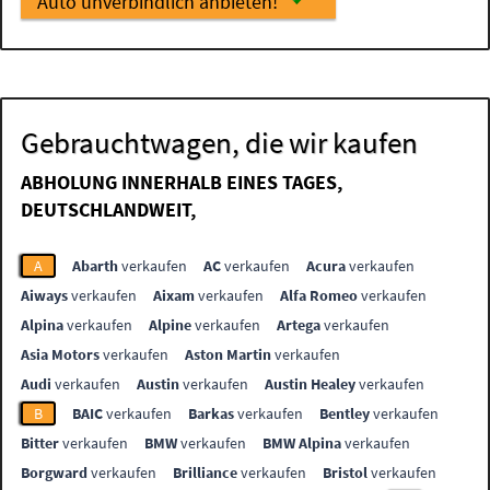
Auto unverbindlich anbieten!
Gebrauchtwagen, die wir kaufen
ABHOLUNG INNERHALB EINES TAGES,
DEUTSCHLANDWEIT,
A
Abarth
verkaufen
AC
verkaufen
Acura
verkaufen
Aiways
verkaufen
Aixam
verkaufen
Alfa Romeo
verkaufen
Alpina
verkaufen
Alpine
verkaufen
Artega
verkaufen
Asia Motors
verkaufen
Aston Martin
verkaufen
Audi
verkaufen
Austin
verkaufen
Austin Healey
verkaufen
B
BAIC
verkaufen
Barkas
verkaufen
Bentley
verkaufen
Bitter
verkaufen
BMW
verkaufen
BMW Alpina
verkaufen
Borgward
verkaufen
Brilliance
verkaufen
Bristol
verkaufen