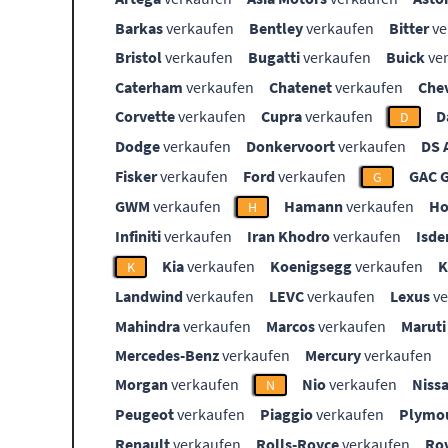
Barkas
verkaufen
Bentley
verkaufen
Bitter
ve
Bristol
verkaufen
Bugatti
verkaufen
Buick
ve
Caterham
verkaufen
Chatenet
verkaufen
Che
Corvette
verkaufen
Cupra
verkaufen
D
D
Dodge
verkaufen
Donkervoort
verkaufen
DS 
Fisker
verkaufen
Ford
verkaufen
GAC 
G
GWM
verkaufen
Hamann
verkaufen
Ho
H
Infiniti
verkaufen
Iran Khodro
verkaufen
Isde
Kia
verkaufen
Koenigsegg
verkaufen
K
Landwind
verkaufen
LEVC
verkaufen
Lexus
ve
Mahindra
verkaufen
Marcos
verkaufen
Maruti
Mercedes-Benz
verkaufen
Mercury
verkaufen
Morgan
verkaufen
Nio
verkaufen
Niss
N
Peugeot
verkaufen
Piaggio
verkaufen
Plymo
Renault
verkaufen
Rolls-Royce
verkaufen
Ro