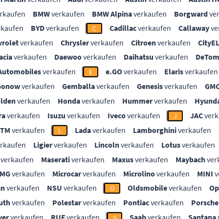
rkaufen
BMW
verkaufen
BMW Alpina
verkaufen
Borgward
ve
rkaufen
BYD
verkaufen
Cadillac
verkaufen
Callaway
ve
C
vrolet
verkaufen
Chrysler
verkaufen
Citroen
verkaufen
CityE
acia
verkaufen
Daewoo
verkaufen
Daihatsu
verkaufen
DeTom
Automobiles
verkaufen
e.GO
verkaufen
Elaris
verkaufen
E
Gonow
verkaufen
Gemballa
verkaufen
Genesis
verkaufen
GM
lden
verkaufen
Honda
verkaufen
Hummer
verkaufen
Hyunda
ra
verkaufen
Isuzu
verkaufen
Iveco
verkaufen
JAC
verk
J
KTM
verkaufen
Lada
verkaufen
Lamborghini
verkaufen
L
rkaufen
Ligier
verkaufen
Lincoln
verkaufen
Lotus
verkaufen
verkaufen
Maserati
verkaufen
Maxus
verkaufen
Maybach
ver
MG
verkaufen
Microcar
verkaufen
Microlino
verkaufen
MINI
v
an
verkaufen
NSU
verkaufen
Oldsmobile
verkaufen
Op
O
uth
verkaufen
Polestar
verkaufen
Pontiac
verkaufen
Porsche
ver
verkaufen
RUF
verkaufen
Saab
verkaufen
Santana
S