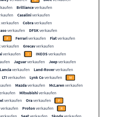
rkaufen
Brilliance
verkaufen
rkaufen
Casalini
verkaufen
L
verkaufen
Cobra
verkaufen
aso
verkaufen
DFSK
verkaufen
Ferrari
verkaufen
Fiat
verkaufen
F
C
verkaufen
Grecav
verkaufen
i
verkaufen
INEOS
verkaufen
I
aufen
Jaguar
verkaufen
Jeep
verkaufen
Lancia
verkaufen
Land-Rover
verkaufen
LTI
verkaufen
Lynk Co
verkaufen
M
kaufen
Mazda
verkaufen
McLaren
verkaufen
erkaufen
Mitsubishi
verkaufen
el
verkaufen
Ora
verkaufen
P
verkaufen
Proton
verkaufen
R
verkaufen
Seat
verkaufen
Skoda
verkaufen