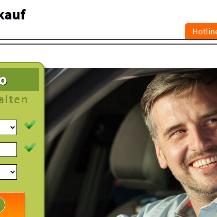
kauf
Hotlin
to
alten