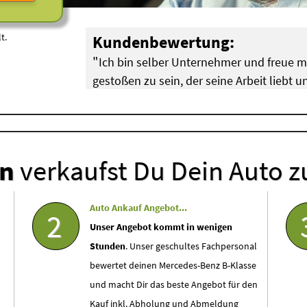
t.
Kundenbewertung:
"
Ich bin selber Unternehmer und freue 
gestoßen zu sein, der seine Arbeit liebt
"
hat!
Breuer aus Köln Pulheim (
BMW Motorschaden
)
en
verkaufst Du Dein Auto z
Auto Ankauf Angebot...
2
Unser Angebot kommt in wenigen
Stunden
. Unser geschultes Fachpersonal
bewertet deinen Mercedes-Benz B-Klasse
und macht Dir das beste Angebot für den
Kauf inkl. Abholung und Abmeldung