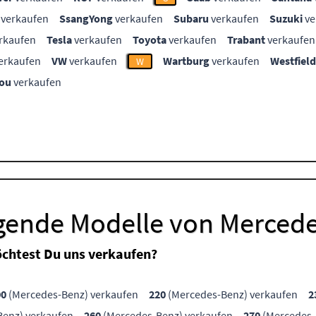
verkaufen
SsangYong
verkaufen
Subaru
verkaufen
Suzuki
ve
rkaufen
Tesla
verkaufen
Toyota
verkaufen
Trabant
verkaufen
erkaufen
VW
verkaufen
Wartburg
verkaufen
Westfield
W
ou
verkaufen
lgende Modelle von Merced
chtest Du uns verkaufen?
00
(Mercedes-Benz) verkaufen
220
(Mercedes-Benz) verkaufen
2
enz) verkaufen
260
(Mercedes-Benz) verkaufen
270
(Mercedes-