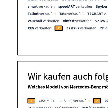
smart
verkaufen
speedART
verkaufen
Spyker
Talbot
verkaufen
Tata
verkaufen
TECHART
ve
Vauxhall
verkaufen
Vinfast
verkaufen
Volvo
v
XEV
verkaufen
Zastava
verkaufen
Zhid
Z
Wir kaufen auch fo
Welches Modell von Mercedes-Benz mö
190
(Mercedes-Benz) verkaufen
2
1
2
240
(Mercedes-Benz) verkaufen
250
(Mercedes-B