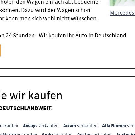
 holen den Wagen einfach ab, bequemer
 können. Dazu wird der Wagen schon
Mercedes-
hr kann man sich wohl nicht wünschen.
n 24 Stunden - Wir kaufen Ihr Auto in Deutschland
e wir kaufen
 DEUTSCHLANDWEIT,
erkaufen
Aiways
verkaufen
Aixam
verkaufen
Alfa Romeo
ver
n Martin
verkaufen
Audi
verkaufen
Austin
verkaufen
Austin H