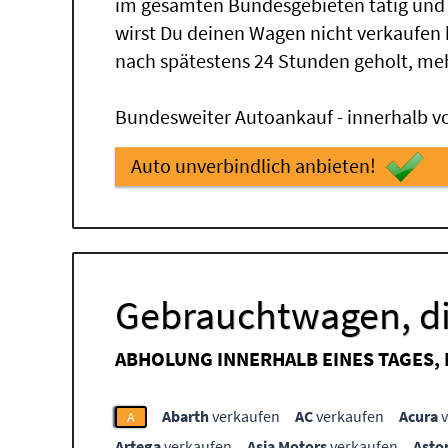
im gesamten Bundesgebieten tätig und
wirst Du deinen Wagen nicht verkaufen
nach spätestens 24 Stunden geholt, me
Bundesweiter Autoankauf - innerhalb vo
Auto unverbindlich anbieten!
Gebrauchtwagen, di
ABHOLUNG INNERHALB EINES TAGES,
Abarth
verkaufen
AC
verkaufen
Acura
v
A
Artega
verkaufen
Asia Motors
verkaufen
Asto